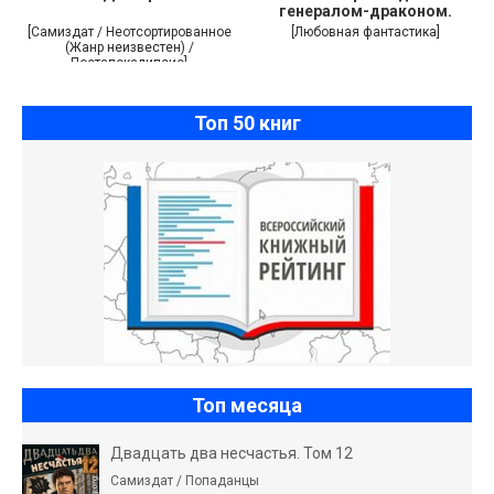
генералом-драконом.
Хозяйка
[Самиздат / Неотсортированное
[Любовная фантастика]
(Жанр неизвестен) /
Постапокалипсис]
Топ 50 книг
Топ месяца
Двадцать два несчастья. Том 12
Самиздат / Попаданцы