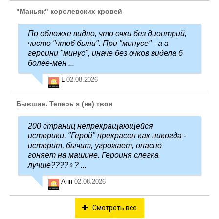
"Маньяк" королевских кровей
По обложке видно, что очки без диоптрий,
чисто "чтоб были". При "минусе" - а а
героини "минус", иначе без очков видела б
более-мен ...
L
02.08.2026
Бывшие. Теперь я (не) твоя
200 страниц непрекращающейся
истерики. "Герой" прекрасен как никогда -
истерит, бычит, угрожает, опасно
гоняет на машине. Героиня слегка
лучше????‍♀️? ...
Анн
02.08.2026
Смотреть все