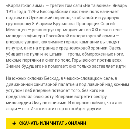
«Карпатская зима» — третий том саги «Не та война». Январь
1915 года. 129-й Бессарабский пехотный полк начинает
подъём на Лупковский перевал, чтобы войти в ударную
группировку 8-й армии Брусилова. Прапорщик Сергей
Мезенцев — реконструктор-медиевист из XXI века в теле
молодого офицера Российской императорской армии —
впервые увидит, как зимние горные кампании выглядят
изнутри, а не на странице средневековой хроники. Здесь
убивают не пули и не штыки — тропы, обмороженные ноги,
мокрые портянки и снег по пояс. Горы воюют против всех.
Знание будущего не помогает: оно только заставляет идти.
На южных склонах Бескид, в чешско-словацком селе, в
дивизионной санитарной палатке и под лавиной над южным
уступом Глеб впервые потеряет того, без кого не
представлял свою роту. Впервые встретит сестру
милосердия Лизу не в письме. И впервые поймёт, что эти
люди — его. И что из этих гор он выйдет другим.
СКАЧАТЬ ИЛИ ЧИТАТЬ ОНЛАЙН