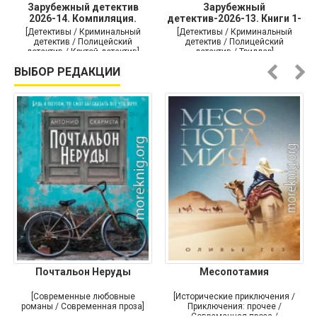
Зарубежный детектив
Зарубежный
2026-14. Компиляция.
детектив-2026-13. Книги 1-
Книги
10
[Детективы / Криминальный
[Детективы / Криминальный
детектив / Полицейский
детектив / Полицейский
детектив / Крутой детектив]
детектив / Триллер]
ВЫБОР РЕДАКЦИИ
Почтальон Неруды
Месопотамия
[Современные любовные
[Исторические приключения /
романы / Современная проза]
Приключения: прочее /
Современная проза /