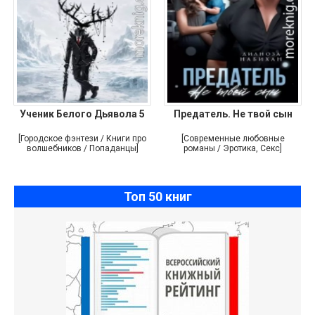
Ученик Белого Дьявола 5
Предатель. Не твой сын
[Городское фэнтези / Книги про
[Современные любовные
волшебников / Попаданцы]
романы / Эротика, Секс]
Топ 50 книг