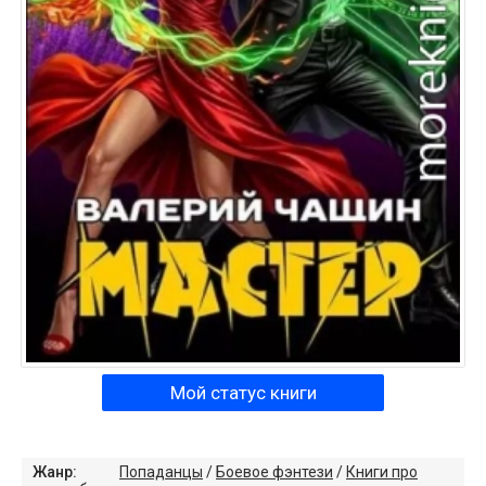
Мой статус книги
Жанр:
Попаданцы
/
Боевое фэнтези
/
Книги про