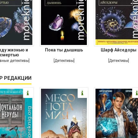
ду жизнью и
Пока ты дышишь
Шарф Айседоры
смертью
вные детективы]
[Детективы]
[Детективы]
Р РЕДАКЦИИ