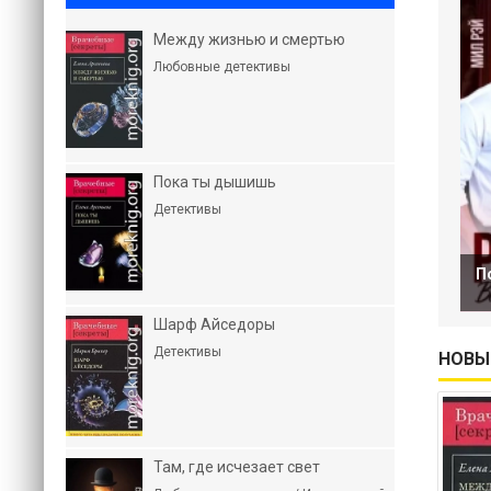
Между жизнью и смертью
Любовные детективы
Пока ты дышишь
Детективы
П
Шарф Айседоры
Детективы
НОВЫ
Там, где исчезает свет