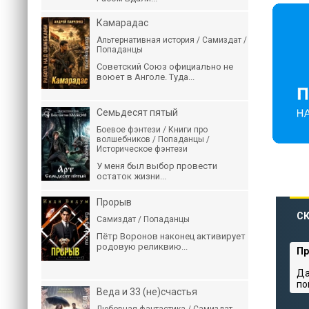
Камарадас
Альтернативная история / Самиздат /
Попаданцы
Советский Союз официально не
воюет в Анголе. Туда...
Семьдесят пятый
Боевое фэнтези / Книги про
волшебников / Попаданцы /
Историческое фэнтези
У меня был выбор провести
остаток жизни...
Прорыв
СК
Самиздат / Попаданцы
Пётр Воронов наконец активирует
родовую реликвию...
Пр
Да
по
Веда и 33 (не)счастья