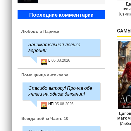
Дв
несч
Последние комментарии
[Самиз
САМЫ
Любовь в Париже
Занимательная логика
героини.
L
05.08.2026
Помощница антиквара
Спасибо автору! Прочла обе
кнтги на одном дыхании!
НП
05.08.2026
Догов
магом
Всегда война Часть 10
[Любо