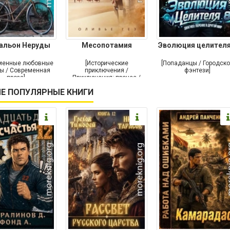
альон Неруды
Месопотамия
Эволюция целителя
менные любовные
[Исторические
[Попаданцы / Городск
ы / Современная
приключения /
фэнтези]
проза]
Приключения: прочее /
Современная проза /
Е ПОПУЛЯРНЫЕ КНИГИ
Историческая проза]