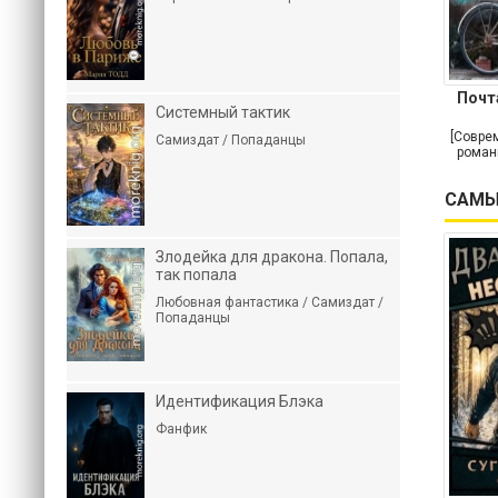
Почт
Системный тактик
[Совре
Самиздат / Попаданцы
роман
САМЫ
Злодейка для дракона. Попала,
так попала
Любовная фантастика / Самиздат /
Попаданцы
Идентификация Блэка
Фанфик