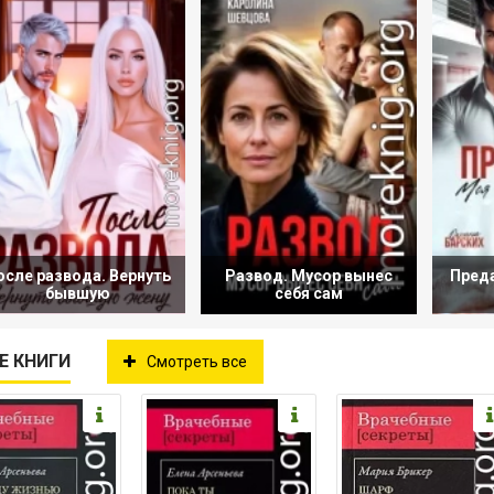
осле развода. Вернуть
Развод. Мусор вынес
Преда
бывшую
себя сам
Е КНИГИ
Смотреть все