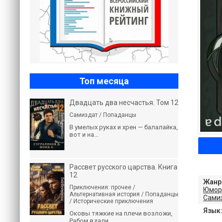
Топ месяца
Двадцать два несчастья. Том 12
Самиздат / Попаданцы
В умелых руках и хрен — балалайка,
вот и на...
Рассвет русского царства. Книга
12
Жанр
Приключения: прочее /
Юмор
Альтернативная история / Попаданцы
Сами
/ Исторические приключения
Язык
Оковы тяжкие на плечи возложи,
Рабом вдали...