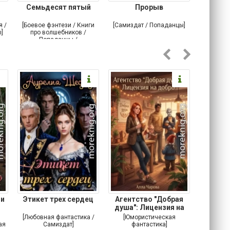
Семьдесят пятый
Прорыв
Веда и 
я /
[Боевое фэнтези / Книги
[Самиздат / Попаданцы]
[Любовн
]
про волшебников /
С
Попаданцы /
Историческое фэнтези]
 и
Этикет трех сердец
Агентство "Добрая
Не 
душа": Лицензия на
добро
[Любовная фантастика /
[Юмористическая
[Любовн
ая
Самиздат]
фантастика]
Детектив