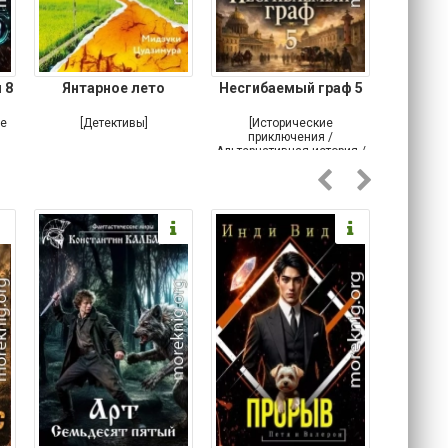
 8
Янтарное лето
Несгибаемый граф 5
Зав
Кровн
ое
[Детективы]
[Исторические
[Любовн
приключения /
Альтернативная история /
Попаданцы / Самиздат]