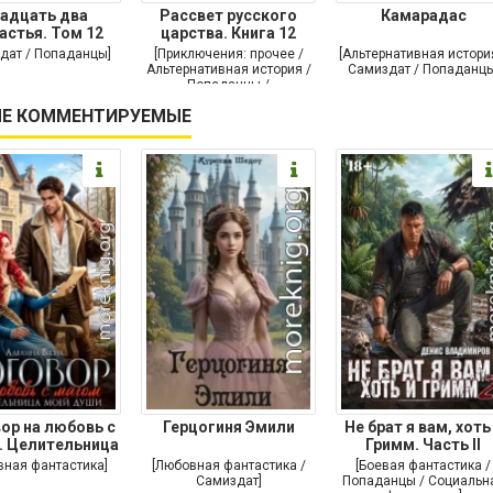
адцать два
Рассвет русского
Камарадас
астья. Том 12
царства. Книга 12
дат / Попаданцы]
[Приключения: прочее /
[Альтернативная истори
Альтернативная история /
Самиздат / Попаданцы
Попаданцы /
Исторические
Е КОММЕНТИРУЕМЫЕ
приключения]
ор на любовь с
Герцогиня Эмили
Не брат я вам, хоть
. Целительница
Гримм. Часть II
моей души
вная фантастика]
[Любовная фантастика /
[Боевая фантастика /
Самиздат]
Попаданцы / Социальн