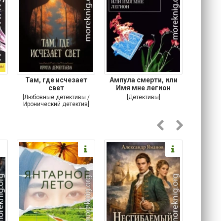
Там, где исчезает
Ампула смерти, или
Ставка
свет
Имя мне легион
[Любовные детективы /
[Детективы]
[Кримина
Иронический детектив]