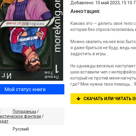
Добавлено: 10 май 2023, 15:10. 
Аннотация:
Каково это — делить своё тело
которая без спроса поселилась 
Можно свалить на неё всю бытов
я даже бриться не буду, ведь 
задротить в игры…
Но однажды веселью наступает к
шею вставили чип с интерфейс
который не против меня нагнуть
где? Мне нужна твоя помощь… Я
Мой статус книги
СКАЧАТЬ ИЛИ ЧИТАТЬ 
:
Попаданцы
/
истическое фэнтези
/
здат
:
Русский