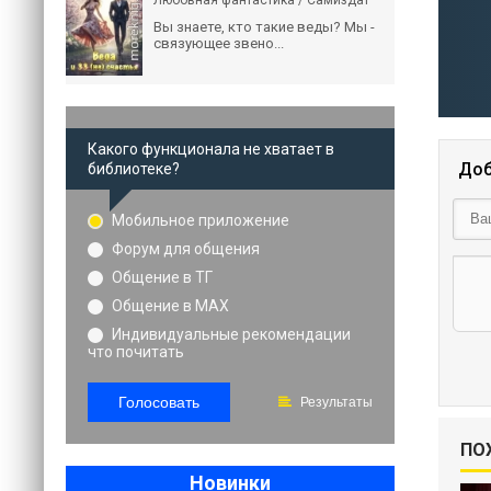
Любовная фантастика / Самиздат
Вы знаете, кто такие веды? Мы -
связующее звено...
Какого функционала не хватает в
Доб
библиотеке?
Мобильное приложение
Форум для общения
Общение в ТГ
Общение в MAX
Индивидуальные рекомендации
что почитать
Голосовать
Результаты
ПО
Новинки