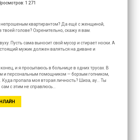
Просмотров: 1 271
 с непрошеным квартирантом? Да ещё с женщиной,
в твоей голове? Охренительно, скажу я вам.
уху. Пусть сама выносит свой мусор и стирает носки. А
настоящий мужик должен валяться на диване и
онец, и я просыпаюсь в больнице в одних трусах. В
ом и персональным помощником — борзым гопником,
. Куда пропала моя вторая личность? Шиза, ау… Ты
 сам с этим не справлюсь…
ОНЛАЙН