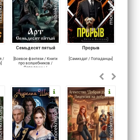
Семьдесят пятый
Прорыв
Веда и 
я /
[Боевое фэнтези / Книги
[Самиздат / Попаданцы]
[Любовн
]
про волшебников /
С
Попаданцы /
Историческое фэнтези]