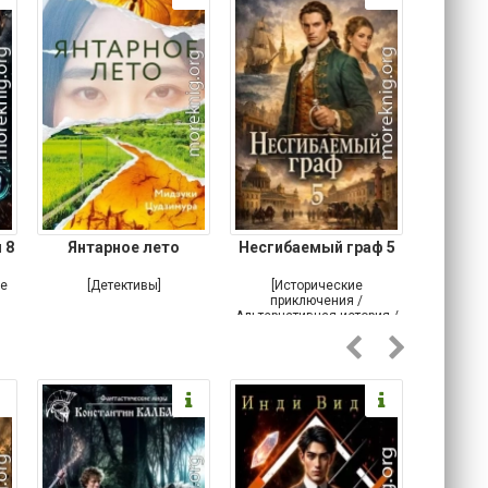
 8
Янтарное лето
Несгибаемый граф 5
Зав
Кровн
ое
[Детективы]
[Исторические
[Любовн
приключения /
Альтернативная история /
Попаданцы / Самиздат]