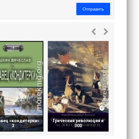
Отправить
Продавец
вец «кондитерки»
Греческая революция и
3
300