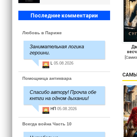
Последние комментарии
Любовь в Париже
Занимательная логика
Дв
несч
героини.
[Самиз
L
05.08.2026
САМЫ
Помощница антиквара
Спасибо автору! Прочла обе
кнтги на одном дыхании!
НП
05.08.2026
Всегда война Часть 10