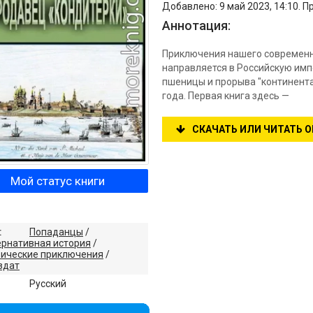
Добавлено: 9 май 2023, 14:10. П
Аннотация:
Приключения нашего современни
направляется в Российскую им
пшеницы и прорыва "континентал
года. Первая книга здесь —
СКАЧАТЬ ИЛИ ЧИТАТЬ 
Мой статус книги
:
Попаданцы
/
ернативная история
/
рические приключения
/
здат
:
Русский