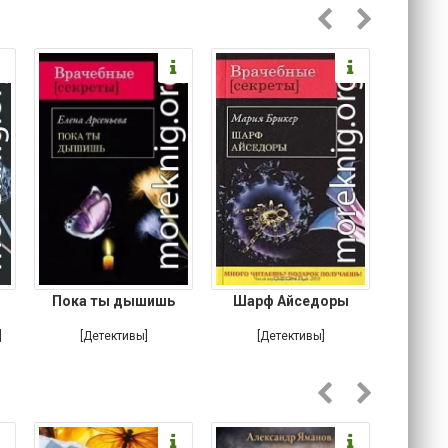
Пока ты дышишь
Шарф Айседоры
Там, 
]
[Детективы]
[Детективы]
[Любовн
Ирониче