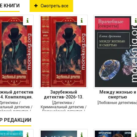
Е КНИГИ
Смотреть все
ежный детектив
Зарубежный
Между жизнью и
14. Компиляция.
детектив-2026-13.
смертью
Книги
Книги 1-10
[Детективы /
[Детективы /
[Любовные детективы
альный детектив /
Криминальный детектив /
йский детектив /
Полицейский детектив /
утой детектив]
Триллер]
Р РЕДАКЦИИ