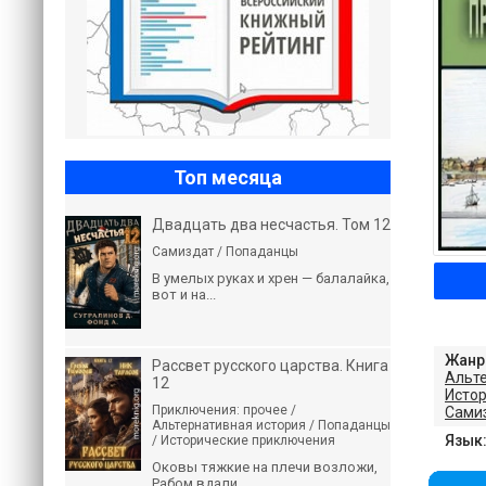
Топ месяца
Двадцать два несчастья. Том 12
Самиздат / Попаданцы
В умелых руках и хрен — балалайка,
вот и на...
Жанр
Рассвет русского царства. Книга
Альт
12
Исто
Приключения: прочее /
Сами
Альтернативная история / Попаданцы
Язык
/ Исторические приключения
Оковы тяжкие на плечи возложи,
Рабом вдали...