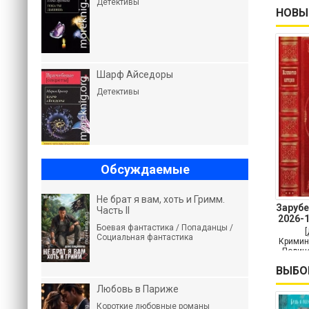
Детективы
НОВЫ
Шарф Айседоры
Детективы
Обсуждаемые
Не брат я вам, хоть и Гримм.
Заруб
Часть II
2026-
Боевая фантастика / Попаданцы /
Социальная фантастика
Кримин
Полице
Кр
ВЫБО
Любовь в Париже
Короткие любовные романы