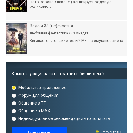
Пётр Воронов наконец активирует родовую
реликвию...
Веда и 33 (не)счастья
Любовная фантастика / Самиздат
Вы знаете, кто такие веды? Мы - связующее звено...
Какого функционала не хватает в библиотеке?
Мобильное приложение
Форум для общения
Общение в ТГ
Общение в MAX
Индивидуальные рекомендации что почитать
Голосовать
Результаты