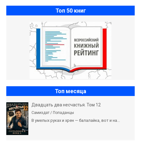
Топ 50 книг
Топ месяца
Двадцать два несчастья. Том 12
Самиздат / Попаданцы
В умелых руках и хрен — балалайка, вот и на...