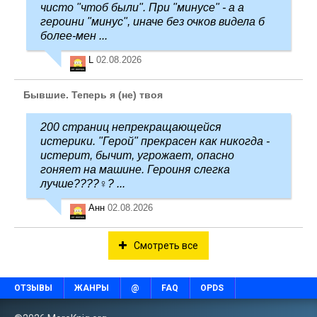
чисто "чтоб были". При "минусе" - а а
героини "минус", иначе без очков видела б
более-мен ...
L
02.08.2026
Бывшие. Теперь я (не) твоя
200 страниц непрекращающейся
истерики. "Герой" прекрасен как никогда -
истерит, бычит, угрожает, опасно
гоняет на машине. Героиня слегка
лучше????‍♀️? ...
Анн
02.08.2026
Смотреть все
ОТЗЫВЫ
ЖАНРЫ
@
FAQ
OPDS