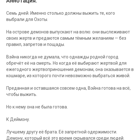
Аннотация:
Семь дней. Именно столько должны выжить те, кого
выбрали для Охоты.
На острове демонов выпускают на волю: они выслеживают
своих жертв и предаются самым тёмным желаниям — без
правил, запретов и пощады.
Вэйна никогда не думала, что однажды родной город
обречёт её на смерть. Но когда её выбирают жертвой для
ежегодного жертвоприношения демонам, она оказывается в
кошмаре, из которого почти невозможно выбраться живой.
Преданная и оставшаяся совсем одна, Вэйна готова на всё,
чтобы выжить.
Но к нему она не была готова.
К Деймону.
Лучшему другу её брата. Её запретной одержимости.
Демону, который всё это время скрывался среди людей.