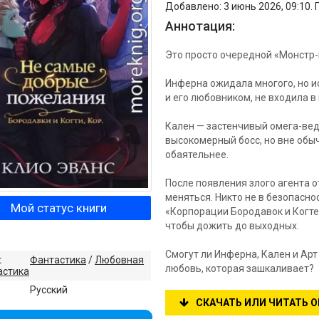
Добавлено: 3 июнь 2026, 09:10.
Аннотация:
Это просто очередной «Монстр
Инферна ожидала многого, но и
и его любовником, не входила в 
Кален — застенчивый омега-ведь
высокомерный босс, но вне обыч
обаятельнее.
После появления злого агента 
меняться. Никто не в безопасно
Мой статус книги
«Корпорации Бородавок и Когте
чтобы дожить до выходных.
Смогут ли Инферна, Кален и Ар
:
Фантастика
/
Любовная
любовь, которая зашкаливает?
астика
:
Русский
СКАЧАТЬ ИЛИ ЧИТАТЬ 