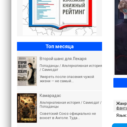
Топ месяца
Второй шанс для Лекаря
Попаданцы / Альтернативная история
/ Самиздат
Умереть после спасения чужой
жизни — не самый...
Камарадас
Альтернативная история / Самиздат /
Жанр
Попаданцы
фант
Советский Союз официально не
Язык
воюет в Анголе. Туда...