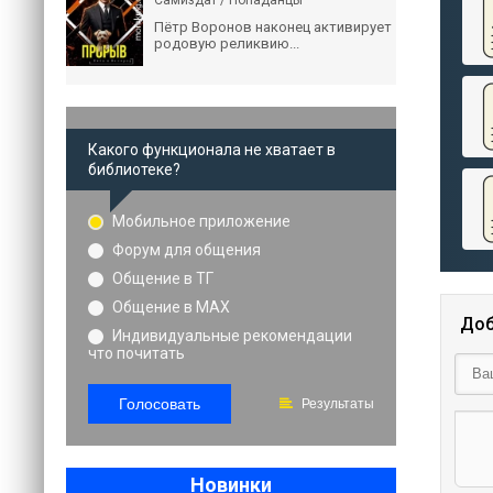
Самиздат / Попаданцы
Пётр Воронов наконец активирует
родовую реликвию...
Какого функционала не хватает в
библиотеке?
Мобильное приложение
Форум для общения
Общение в ТГ
Общение в MAX
Доб
Индивидуальные рекомендации
что почитать
Голосовать
Результаты
Новинки