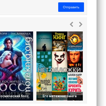
Отправить
Его непо
осмический босс.
Его мятежная омега