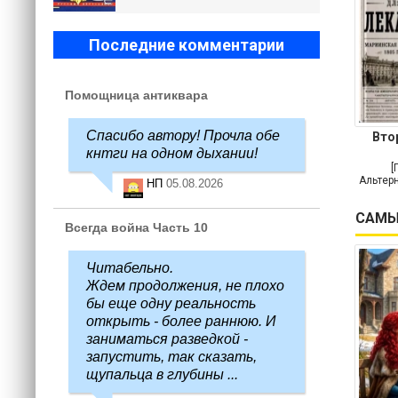
Последние комментарии
Помощница антиквара
Спасибо автору! Прочла обе
Вто
кнтги на одном дыхании!
[
Альтерн
НП
05.08.2026
САМЫ
Всегда война Часть 10
Читабельно.
Ждем продолжения, не плохо
бы еще одну реальность
открыть - более раннюю. И
заниматься разведкой -
запустить, так сказать,
щупальца в глубины ...