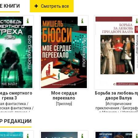
Е КНИГИ
Смотреть все
едь смертного
Мое сердце
Борьба за любовь п
греха 3
переехало
дворе Валуа
ая фантастика /
[Триллер]
[Исторические
ская фантастика /
приключения / Биограф
ючения: прочее /
и Мемуары / История]
Самиздат]
Р РЕДАКЦИИ