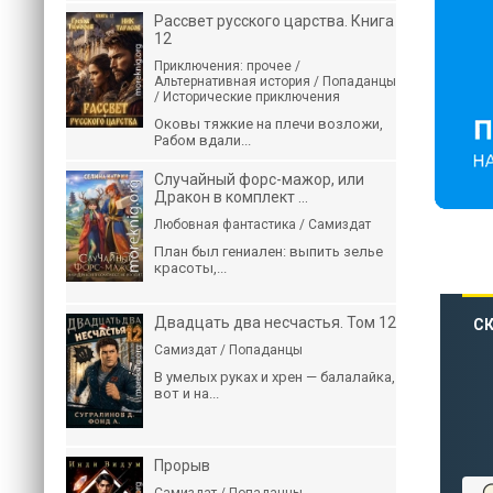
Рассвет русского царства. Книга
12
Приключения: прочее /
Альтернативная история / Попаданцы
/ Исторические приключения
Оковы тяжкие на плечи возложи,
Рабом вдали...
Случайный форс-мажор, или
Дракон в комплект ...
Любовная фантастика / Самиздат
План был гениален: выпить зелье
красоты,...
Двадцать два несчастья. Том 12
СК
Самиздат / Попаданцы
В умелых руках и хрен — балалайка,
вот и на...
Прорыв