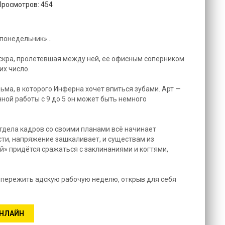
 Просмотров: 454
-понедельник»…
скра, пролетевшая между ней, её офисным соперником
их число.
ма, в которого Инферна хочет впиться зубами. Арт —
ной работы с 9 до 5 он может быть немного
отдела кадров со своими планами всё начинает
сти, напряжение зашкаливает, и существам из
й» придётся сражаться с заклинаниями и когтями,
т пережить адскую рабочую неделю, открыв для себя
ОНЛАЙН