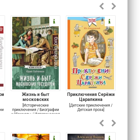
ри
Жизнь и быт
Приключения Серёжи
Оско
московских
Царапкина
разби
государей
[Исторические
[Детские приключения /
[Соврем
ии
приключения / Биографии
Детская проза]
и Мемуары / Историческая
проза / История]