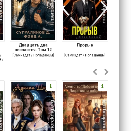
Двадцать два
Прорыв
Веда и 
несчастья. Том 12
/
[Самиздат / Попаданцы]
[Самиздат / Попаданцы]
[Любовн
 /
С