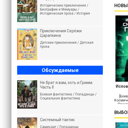
НОВЫ
Исторические приключения /
Биографии и Мемуары /
Историческая проза / История
Приключения Серёжи
Царапкина
Детские приключения / Детская
проза
Обсуждаемые
Не брат я вам, хоть и Гримм.
Испов
Часть II
Боевая фантастика / Попаданцы /
[Боев
Социальная фантастика
Космиче
Прикл
ВЫБО
Системный тактик
Самиздат / Попаданцы