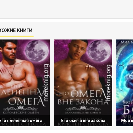
ХОЖИЕ КНИГИ:
Его плененная омега
Его омега вне закона
Мой к