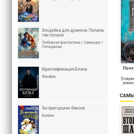
Злодейка для дракона. Попала,
так попала
Любовная фантастика / Самиздат /
Попаданцы
Почт
Идентификация Блэка
Фанфик
[Совре
роман
САМЫ
За пригоршню баксов
Боевик