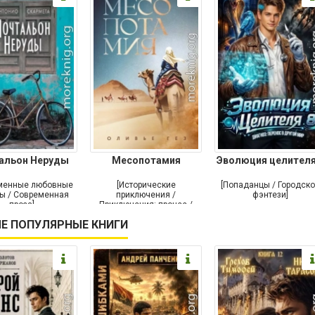
альон Неруды
Месопотамия
Эволюция целителя
менные любовные
[Исторические
[Попаданцы / Городск
ы / Современная
приключения /
фэнтези]
проза]
Приключения: прочее /
Современная проза /
Е ПОПУЛЯРНЫЕ КНИГИ
Историческая проза]