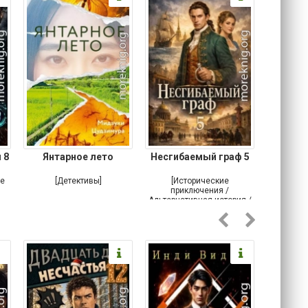
 8
Янтарное лето
Несгибаемый граф 5
Зав
Кровн
ое
[Детективы]
[Исторические
[Любовн
приключения /
Альтернативная история /
Попаданцы / Самиздат]