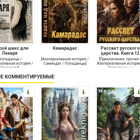
рой шанс для
Камарадас
Рассвет русского
Лекаря
царства. Книга 12
Попаданцы /
[Альтернативная история /
[Приключения: прочее 
ативная история /
Самиздат / Попаданцы]
Альтернативная история
Самиздат]
Попаданцы /
Исторические
Е КОММЕНТИРУЕМЫЕ
приключения]