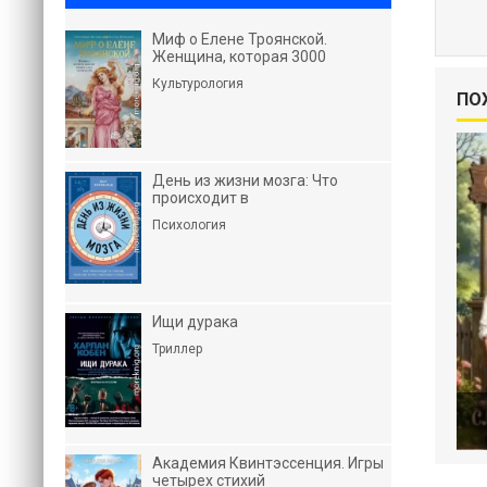
Миф о Елене Троянской.
Женщина, которая 3000
Культурология
ПО
День из жизни мозга: Что
происходит в
Психология
Ищи дурака
Триллер
Академия Квинтэссенция. Игры
четырех стихий