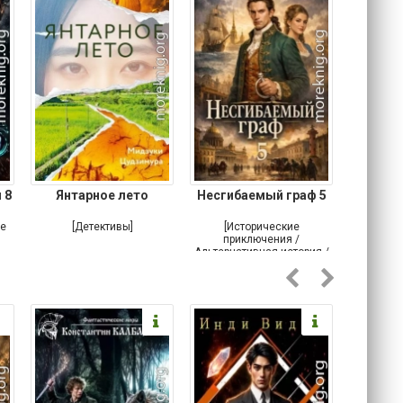
 8
Янтарное лето
Несгибаемый граф 5
Зав
Кровн
ое
[Детективы]
[Исторические
[Любовн
приключения /
Альтернативная история /
Попаданцы / Самиздат]