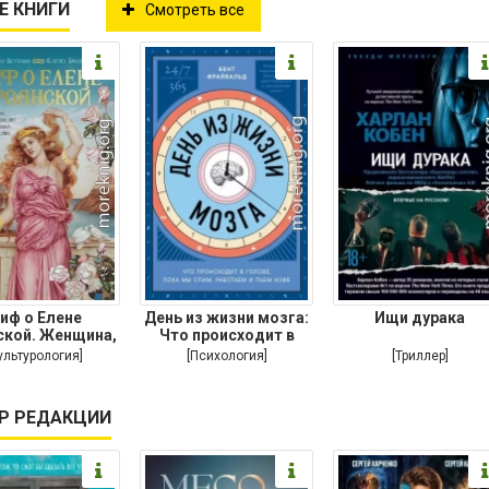
Е КНИГИ
Смотреть все
иф о Елене
День из жизни мозга:
Ищи дурака
ской. Женщина,
Что происходит в
орая 3000 лет
голове,
ультурология]
[Психология]
[Триллер]
Р РЕДАКЦИИ