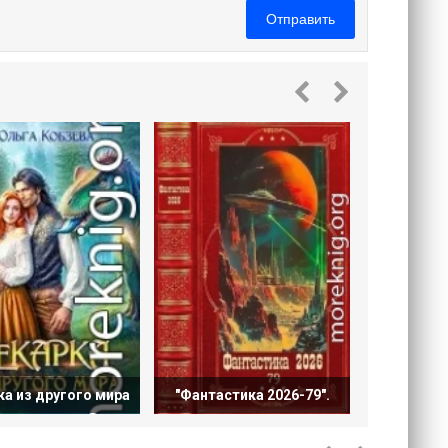
Отправить
"Фантаст
а из другого мира
"Фантастика 2026-79".