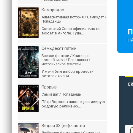
Камарадас
Альтернативная история / Самиздат /
Попаданцы
Советский Союз официально не
воюет в Анголе. Туда...
Семьдесят пятый
Боевое фэнтези / Книги про
волшебников / Попаданцы /
Историческое фэнтези
У меня был выбор провести
остаток жизни...
СК
Прорыв
Самиздат / Попаданцы
Пётр Воронов наконец активирует
родовую реликвию...
Веда и 33 (не)счастья