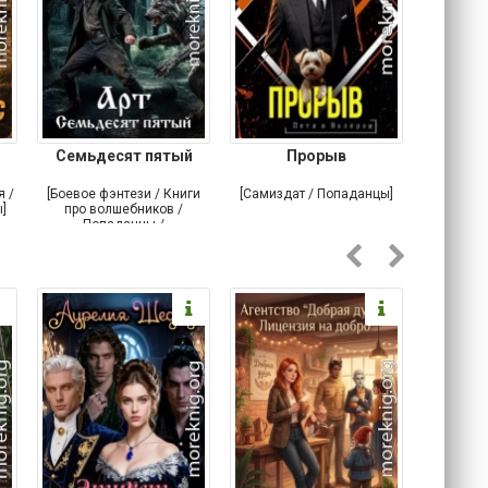
Семьдесят пятый
Прорыв
Веда и 
я /
[Боевое фэнтези / Книги
[Самиздат / Попаданцы]
[Любовн
]
про волшебников /
С
Попаданцы /
Историческое фэнтези]