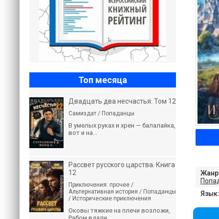
Топ месяца
Двадцать два несчастья. Том 12
Самиздат / Попаданцы
В умелых руках и хрен — балалайка,
вот и на...
Рассвет русского царства. Книга
12
Жанр
Попа
Приключения: прочее /
Альтернативная история / Попаданцы
Язык
/ Исторические приключения
Оковы тяжкие на плечи возложи,
Рабом вдали...