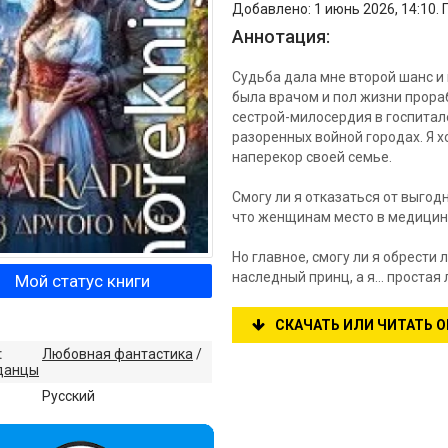
Добавлено: 1 июнь 2026, 14:10. 
Аннотация:
Судьба дала мне второй шанс и 
была врачом и пол жизни прора
сестрой-милосердия в госпитал
разоренных войной городах. Я х
наперекор своей семье.
Смогу ли я отказаться от выгод
что женщинам место в медицине
Но главное, смогу ли я обрести
наследный принц, а я… простая 
Мой статус книги
СКАЧАТЬ ИЛИ ЧИТАТЬ 
:
Любовная фантастика
/
данцы
:
Русский