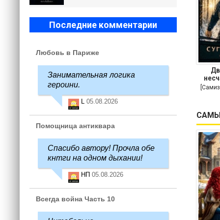
Последние комментарии
Любовь в Париже
Дв
Занимательная логика
несч
героини.
[Самиз
L
05.08.2026
САМЫ
Помощница антиквара
Спасибо автору! Прочла обе
кнтги на одном дыхании!
НП
05.08.2026
Всегда война Часть 10