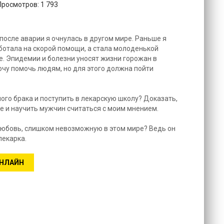
Просмотров: 1 793
после аварии я очнулась в другом мире. Раньше я
ботала на скорой помощи, а стала молоденькой
е. Эпидемии и болезни уносят жизни горожан в
очу помочь людям, но для этого должна пойти
ного брака и поступить в лекарскую школу? Доказать,
 и научить мужчин считаться с моим мнением.
 любовь, слишком невозможную в этом мире? Ведь он
лекарка.
ОНЛАЙН