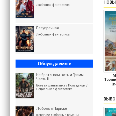
НОВЫ
Любовная фантастика
Безупречная
Любовная фантастика
Обсуждаемые
Не брат я вам, хоть и Гримм.
М
Часть II
Троян
кот
[К
Боевая фантастика / Попаданцы /
Социальная фантастика
ВЫБО
Любовь в Париже
Короткие любовные романы