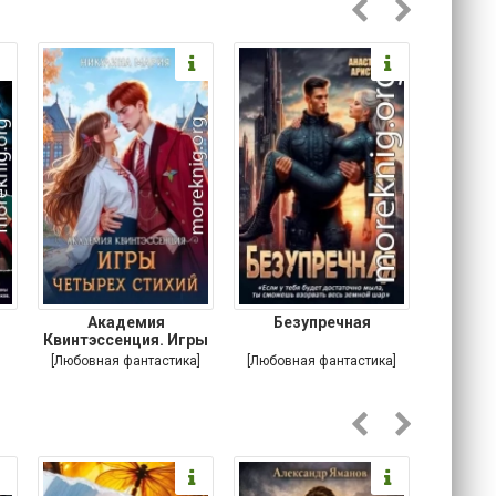
Академия
Безупречная
Анар
Квинтэссенция. Игры
ди
четырех стихий
[Любовная фантастика]
[Любовная фантастика]
[Пу