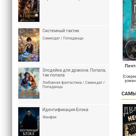
Системный тактик
Самиздат / Попаданцы
Почт
Злодейка для дракона. Попала,
так попала
[Совре
роман
Любовная фантастика / Самиздат /
Попаданцы
САМЫ
Идентификация Блэка
Фанфик