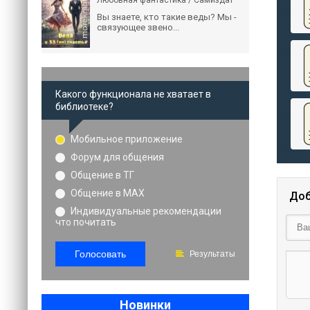
Любовная фантастика / Самиздат
Вы знаете, кто такие веды? Мы -
связующее звено...
Какого функционала не хватает в
библиотеке?
Мобильное приложение
Форум для общения
Общение в ТГ
Общение в MAX
Доб
Индивидуальные рекомендации
что почитать
Голосовать
Результаты
Новинки