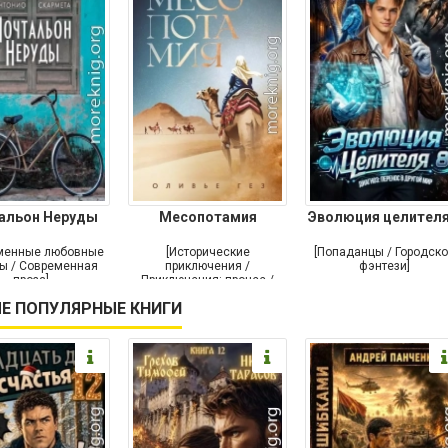
альон Неруды
Месопотамия
Эволюция целителя
менные любовные
[Исторические
[Попаданцы / Городск
ы / Современная
приключения /
фэнтези]
проза]
Приключения: прочее /
Современная проза /
Е ПОПУЛЯРНЫЕ КНИГИ
Историческая проза]