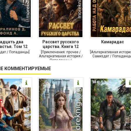
адцать два
Рассвет русского
Камарадас
астья. Том 12
царства. Книга 12
дат / Попаданцы]
[Приключения: прочее /
[Альтернативная истори
Альтернативная история /
Самиздат / Попаданцы
Попаданцы /
Исторические
Е КОММЕНТИРУЕМЫЕ
приключения]