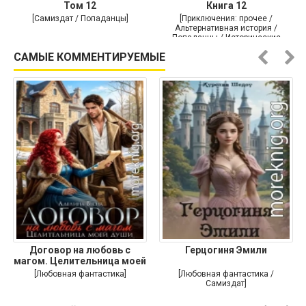
Том 12
Книга 12
[Самиздат / Попаданцы]
[Приключения: прочее /
Альтернативная история /
Попаданцы / Исторические
приключения]
САМЫЕ КОММЕНТИРУЕМЫЕ
Договор на любовь с
Герцогиня Эмили
магом. Целительница моей
души
[Любовная фантастика]
[Любовная фантастика /
Самиздат]