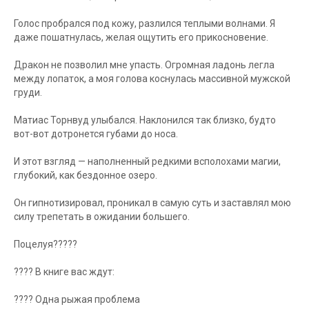
Голос пробрался под кожу, разлился теплыми волнами. Я
даже пошатнулась, желая ощутить его прикосновение.
Дракон не позволил мне упасть. Огромная ладонь легла
между лопаток, а моя голова коснулась массивной мужской
груди.
Матиас Торнвуд улыбался. Наклонился так близко, будто
вот-вот дотронется губами до носа.
И этот взгляд — наполненный редкими всполохами магии,
глубокий, как бездонное озеро.
Он гипнотизировал, проникал в самую суть и заставлял мою
силу трепетать в ожидании большего.
Поцелуя?????
???? В книге вас ждут:
???? Одна рыжая проблема