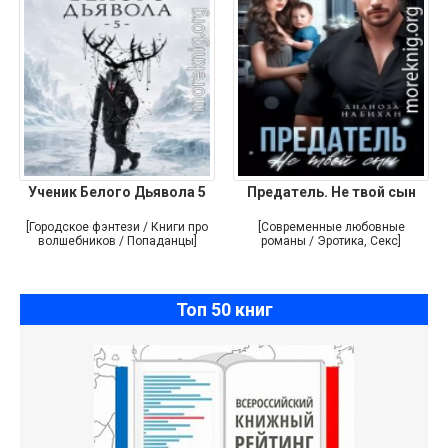
Ученик Белого Дьявола 5
Предатель. Не твой сын
[Городское фэнтези / Книги про
[Современные любовные
волшебников / Попаданцы]
романы / Эротика, Секс]
Топ 50 книг