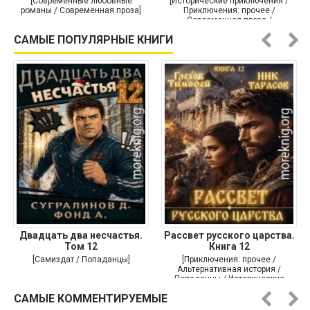
[Современные любовные
[Исторические приключения /
романы / Современная проза]
Приключения: прочее /
Современная проза /
Историческая проза]
САМЫЕ ПОПУЛЯРНЫЕ КНИГИ
Двадцать два несчастья.
Рассвет русского царства.
Том 12
Книга 12
[Самиздат / Попаданцы]
[Приключения: прочее /
Альтернативная история /
Попаданцы / Исторические
приключения]
САМЫЕ КОММЕНТИРУЕМЫЕ