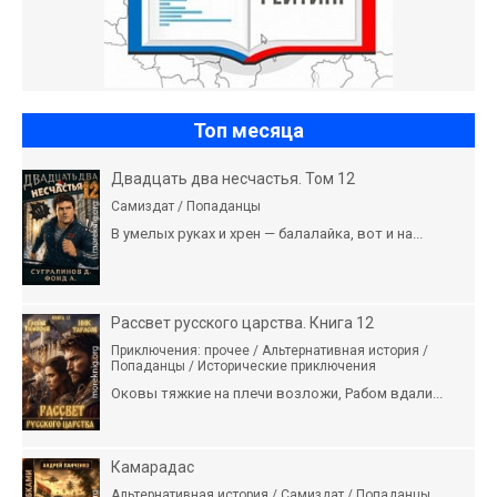
Топ месяца
Двадцать два несчастья. Том 12
Самиздат / Попаданцы
В умелых руках и хрен — балалайка, вот и на...
Рассвет русского царства. Книга 12
Приключения: прочее / Альтернативная история /
Попаданцы / Исторические приключения
Оковы тяжкие на плечи возложи, Рабом вдали...
Камарадас
Альтернативная история / Самиздат / Попаданцы