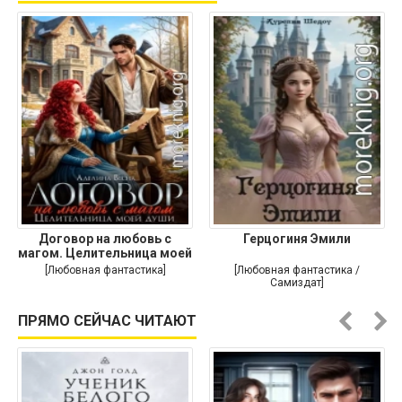
Договор на любовь с
Герцогиня Эмили
магом. Целительница моей
души
[Любовная фантастика]
[Любовная фантастика /
Самиздат]
ПРЯМО СЕЙЧАС ЧИТАЮТ