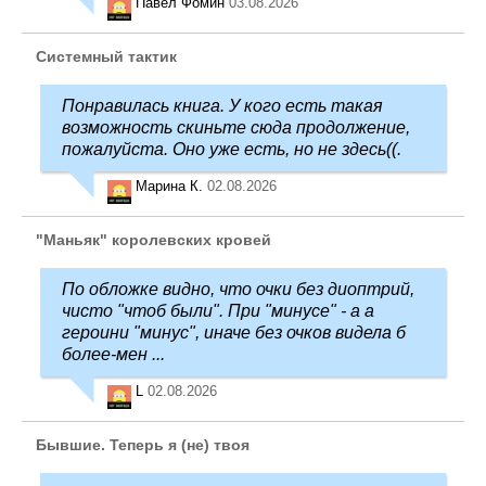
Павел Фомин
03.08.2026
Системный тактик
Понравилась книга. У кого есть такая
возможность скиньте сюда продолжение,
пожалуйста. Оно уже есть, но не здесь((.
Марина К.
02.08.2026
"Маньяк" королевских кровей
По обложке видно, что очки без диоптрий,
чисто "чтоб были". При "минусе" - а а
героини "минус", иначе без очков видела б
более-мен ...
L
02.08.2026
Бывшие. Теперь я (не) твоя