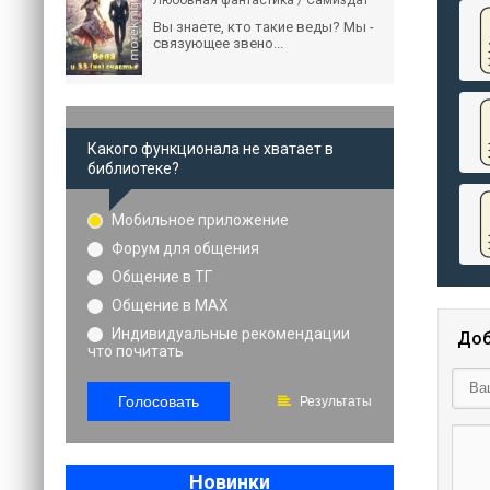
Любовная фантастика / Самиздат
Вы знаете, кто такие веды? Мы -
связующее звено...
Какого функционала не хватает в
библиотеке?
Мобильное приложение
Форум для общения
Общение в ТГ
Общение в MAX
Индивидуальные рекомендации
Доб
что почитать
Голосовать
Результаты
Новинки