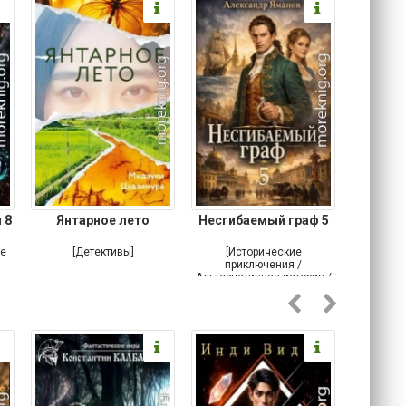
 8
Янтарное лето
Несгибаемый граф 5
Зав
Кровн
ое
[Детективы]
[Исторические
[Любовн
приключения /
Альтернативная история /
Попаданцы / Самиздат]