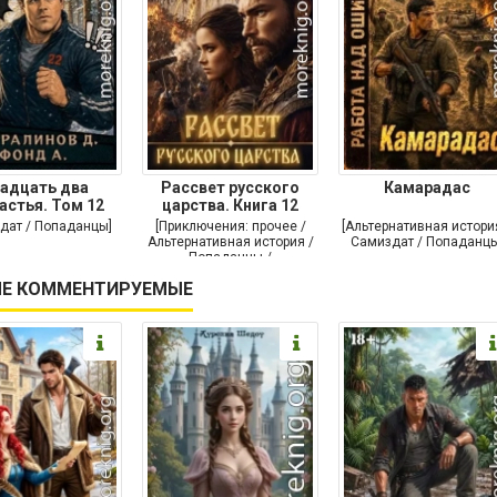
адцать два
Рассвет русского
Камарадас
астья. Том 12
царства. Книга 12
дат / Попаданцы]
[Приключения: прочее /
[Альтернативная истори
Альтернативная история /
Самиздат / Попаданцы
Попаданцы /
Исторические
Е КОММЕНТИРУЕМЫЕ
приключения]