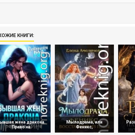
ХОЖИЕ КНИГИ:
ывшая жена дракона.
Мылодрама, или
Раз
Право на
Феникс,