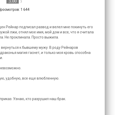
3.00
3
Просмотров: 1 644
ден Рейнар подписал развод и велел мне покинуть его
ужой лжи, отнял мое имя, мой дом и все, что я считала
ла. Не проклинала. Просто выжила.
 вернуться к бывшему мужу. В роду Рейнаров
драконья магия гаснет, и только моя кровь способна
и.
 невозможно.
ую, удобную, все еще влюбленную.
приказ. Узнаю, кто разрушил наш брак.