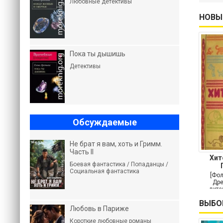
Любовные детективы
НОВЫ
Пока ты дышишь
Детективы
Обсуждаемые
Не брат я вам, хоть и Гримм.
Часть II
Хит
Боевая фантастика / Попаданцы /
Социальная фантастика
н
[Фол
Дре
лите
ВЫБО
Любовь в Париже
Короткие любовные романы