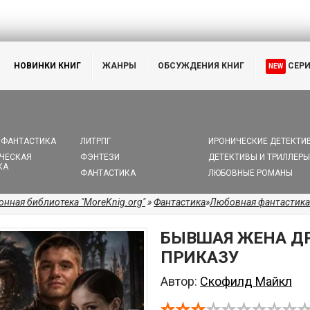
НОВИНКИ КНИГ
ЖАНРЫ
ОБСУЖДЕНИЯ КНИГ
СЕР
NEW
 ФАНТАСТИКА
ЛИТРПГ
ИРОНИЧЕСКИЕ ДЕТЕКТИ
ЧЕСКАЯ
ФЭНТЕЗИ
ДЕТЕКТИВЫ И ТРИЛЛЕРЫ
КА
ФАНТАСТИКА
ЛЮБОВНЫЕ РОМАНЫ
онная библиотека "MoreKnig.org"
»
Фантастика
»
Любовная фантастика
БЫВШАЯ ЖЕНА ДР
ПРИКАЗУ
Автор:
Скофилд Майкл