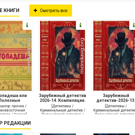
Е КНИГИ
Смотреть все
опадеша или
Зарубежный детектив
Зарубежный
Полезные
2026-14. Компиляция.
детектив-2026-13
аставления
Книги
Книги 1-10
ьклор: прочее /
[Детективы /
[Детективы /
вневосточная
Криминальный детектив /
Криминальный детектив
ратура / Сказка]
Полицейский детектив /
Полицейский детектив
Крутой детектив]
Триллер]
Р РЕДАКЦИИ