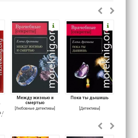
Между жизнью и
Пока ты дышишь
Шарф
.
смертью
[Любовные детективы]
[Детективы]
[Д
 /
 /