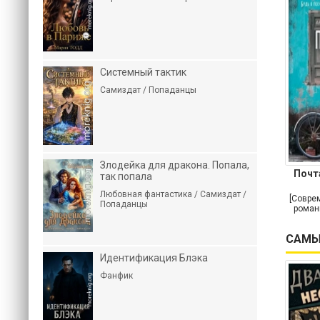
Системный тактик
Самиздат / Попаданцы
Злодейка для дракона. Попала,
Почт
так попала
Любовная фантастика / Самиздат /
[Совре
Попаданцы
роман
САМЫ
Идентификация Блэка
Фанфик