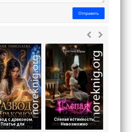
Отправить
Дочери
дол
вод с драконом.
Слепая истинность.
Платье для
Невозможно