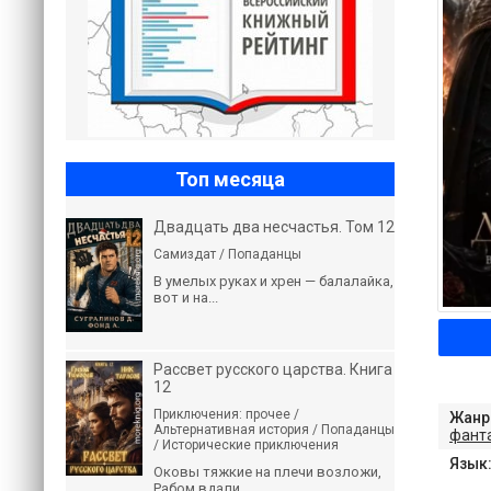
Топ месяца
Двадцать два несчастья. Том 12
Самиздат / Попаданцы
В умелых руках и хрен — балалайка,
вот и на...
Рассвет русского царства. Книга
12
Приключения: прочее /
Жанр
Альтернативная история / Попаданцы
фант
/ Исторические приключения
Язык
Оковы тяжкие на плечи возложи,
Рабом вдали...