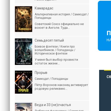
Камарадас
Альтернативная история / Самиздат /
Попаданцы
Советский Союз официально не
воюет в Анголе. Туда...
Семьдесят пятый
Боевое фэнтези / Книги про
волшебников / Попаданцы /
Историческое фэнтези
У меня был выбор провести
остаток жизни...
Прорыв
СК
Самиздат / Попаданцы
Пётр Воронов наконец активирует
родовую реликвию...
Веда и 33 (не)счастья