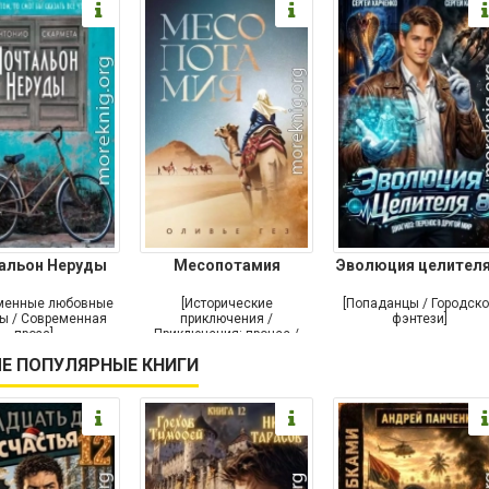
альон Неруды
Месопотамия
Эволюция целителя
менные любовные
[Исторические
[Попаданцы / Городск
ы / Современная
приключения /
фэнтези]
проза]
Приключения: прочее /
Современная проза /
Е ПОПУЛЯРНЫЕ КНИГИ
Историческая проза]