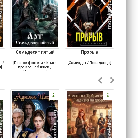
Семьдесят пятый
Прорыв
Веда и 
я /
[Боевое фэнтези / Книги
[Самиздат / Попаданцы]
[Любовн
]
про волшебников /
С
Попаданцы /
Историческое фэнтези]