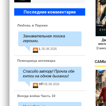
Последние комментарии
Любовь в Париже
Занимательная логика
Дв
героини.
несч
[Самиз
L
05.08.2026
Помощница антиквара
САМЫ
Спасибо автору! Прочла обе
кнтги на одном дыхании!
НП
05.08.2026
Всегда война Часть 10