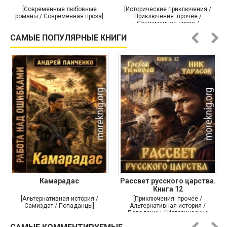
[Современные любовные
[Исторические приключения /
романы / Современная проза]
Приключения: прочее /
Современная проза /
Историческая проза]
САМЫЕ ПОПУЛЯРНЫЕ КНИГИ
Камарадас
Рассвет русского царства.
Книга 12
[Альтернативная история /
[Приключения: прочее /
Самиздат / Попаданцы]
Альтернативная история /
Попаданцы / Исторические
приключения]