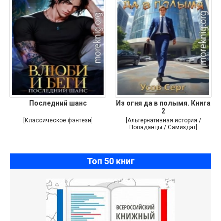
Последний шанс
Из огня да в полымя. Книга
2
[Классическое фэнтези]
[Альтернативная история /
Попаданцы / Самиздат]
Топ 50 книг