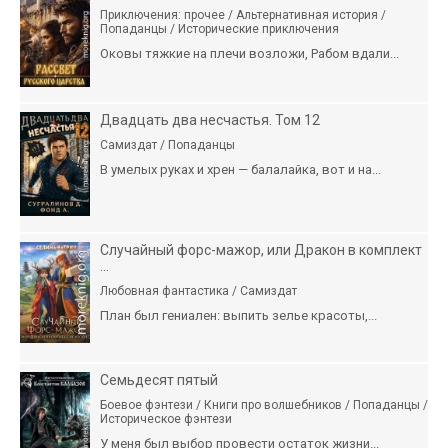
Приключения: прочее / Альтернативная история /
Попаданцы / Исторические приключения
Оковы тяжкие на плечи возложи, Рабом вдали...
Двадцать два несчастья. Том 12
Самиздат / Попаданцы
В умелых руках и хрен — балалайка, вот и на...
Случайный форс-мажор, или Дракон в комплект
...
Любовная фантастика / Самиздат
План был гениален: выпить зелье красоты,...
Семьдесят пятый
Боевое фэнтези / Книги про волшебников / Попаданцы /
Историческое фэнтези
У меня был выбор провести остаток жизни...