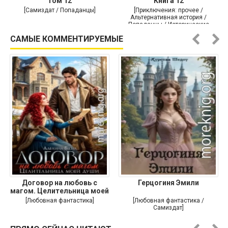
Том 12
Книга 12
[Самиздат / Попаданцы]
[Приключения: прочее /
Альтернативная история /
Попаданцы / Исторические
приключения]
САМЫЕ КОММЕНТИРУЕМЫЕ
Договор на любовь с
Герцогиня Эмили
магом. Целительница моей
души
[Любовная фантастика]
[Любовная фантастика /
Самиздат]