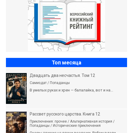
Топ месяца
Двадцать два несчастья. Том 12
Самиздат / Попаданцы
В умелых руках и хрен — балалайка, вот и на...
Рассвет русского царства. Книга 12
Приключения: прочее / Альтернативная история /
Попаданцы / Исторические приключения
Оковы тяжкие на плечи возложи, Рабом вдали...