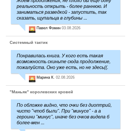
Ждем продолжения, не плохо бы еще одну
реальность открыть - более раннюю. И
заниматься разведкой - запустить, так
сказать, щупальца в глубины ...
Павел Фомин
03.08.2026
Системный тактик
Понравилась книга. У кого есть такая
возможность скиньте сюда продолжение,
пожалуйста. Оно уже есть, но не здесь((.
Марина К.
02.08.2026
"Маньяк" королевских кровей
По обложке видно, что очки без диоптрий,
чисто "чтоб были". При "минусе" - а а
героини "минус", иначе без очков видела б
более-мен ...