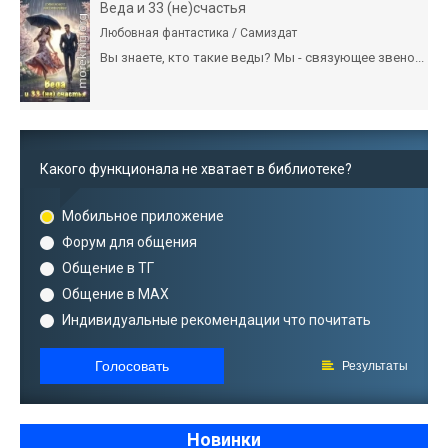
Веда и 33 (не)счастья
Любовная фантастика / Самиздат
Вы знаете, кто такие веды? Мы - связующее звено...
Какого функционала не хватает в библиотеке?
Мобильное приложение
Форум для общения
Общение в ТГ
Общение в MAX
Индивидуальные рекомендации что почитать
Голосовать
Результаты
Новинки