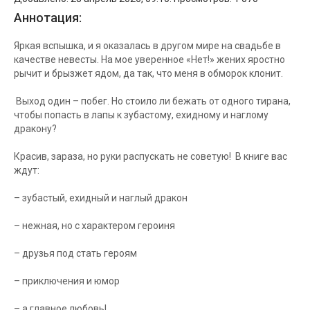
Аннотация:
Яркая вспышка, и я оказалась в другом мире на свадьбе в
качестве невесты. На мое уверенное «Нет!» жених яростно
рычит и брызжет ядом, да так, что меня в обморок клонит.
Выход один – побег. Но стоило ли бежать от одного тирана,
чтобы попасть в лапы к зубастому, ехидному и наглому
дракону?
Красив, зараза, но руки распускать не советую! В книге вас
ждут:
– зубастый, ехидный и наглый дракон
– нежная, но с характером героиня
– друзья под стать героям
– приключения и юмор
– а главное любовь!