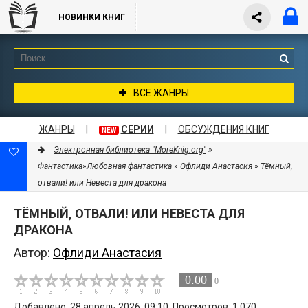
НОВИНКИ КНИГ
ВСЕ ЖАНРЫ
ЖАНРЫ
|
СЕРИИ
|
ОБСУЖДЕНИЯ КНИГ
NEW
Электронная библиотека "MoreKnig.org"
»
Фантастика
»
Любовная фантастика
»
Офлиди Анастасия
» Тёмный,
отвали! или Невеста для дракона
ТЁМНЫЙ, ОТВАЛИ! ИЛИ НЕВЕСТА ДЛЯ
ДРАКОНА
Автор:
Офлиди Анастасия
0.00
0
Добавлено: 28 апрель 2026, 09:10. Просмотров: 1 070