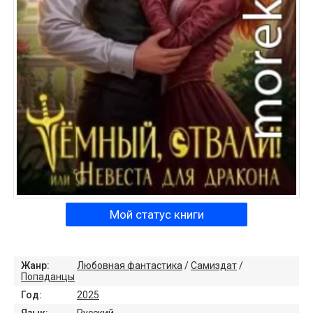
Мой статус книги
Жанр:
Любовная фантастика
/
Самиздат
/
Попаданцы
Год:
2025