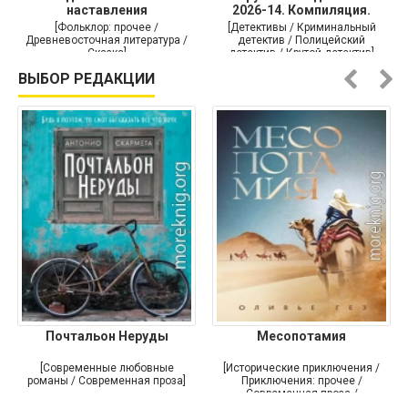
наставления
2026-14. Компиляция.
Книги
[Фольклор: прочее /
[Детективы / Криминальный
Древневосточная литература /
детектив / Полицейский
Сказка]
детектив / Крутой детектив]
ВЫБОР РЕДАКЦИИ
Почтальон Неруды
Месопотамия
[Современные любовные
[Исторические приключения /
романы / Современная проза]
Приключения: прочее /
Современная проза /
Историческая проза]