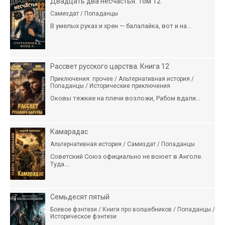
Двадцать два несчастья. Том 12
Самиздат / Попаданцы
В умелых руках и хрен — балалайка, вот и на...
Рассвет русского царства. Книга 12
Приключения: прочее / Альтернативная история /
Попаданцы / Исторические приключения
Оковы тяжкие на плечи возложи, Рабом вдали...
Камарадас
Альтернативная история / Самиздат / Попаданцы
Советский Союз официально не воюет в Анголе.
Туда...
Семьдесят пятый
Боевое фэнтези / Книги про волшебников / Попаданцы /
Историческое фэнтези