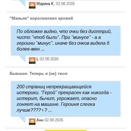
Марина К.
02.08.2026
"Маньяк" королевских кровей
По обложке видно, что очки без диоптрий,
чисто "чтоб были". При "минусе" - а а
героини "минус", иначе без очков видела б
более-мен ...
L
02.08.2026
Бывшие. Теперь я (не) твоя
200 страниц непрекращающейся
истерики. "Герой" прекрасен как никогда -
истерит, бычит, угрожает, опасно
гоняет на машине. Героиня слегка
лучше????‍♀️? ...
Анн
02.08.2026