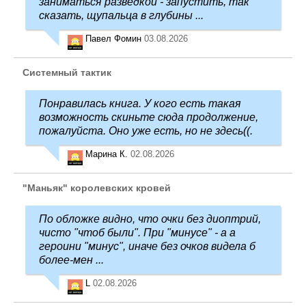
заниматься разведкой - запустить, так
сказать, щупальца в глубины ...
Павел Фомин
03.08.2026
Системный тактик
Понравилась книга. У кого есть такая
возможность скиньте сюда продолжение,
пожалуйста. Оно уже есть, но не здесь((.
Марина К.
02.08.2026
"Маньяк" королевских кровей
По обложке видно, что очки без диоптрий,
чисто "чтоб были". При "минусе" - а а
героини "минус", иначе без очков видела б
более-мен ...
L
02.08.2026