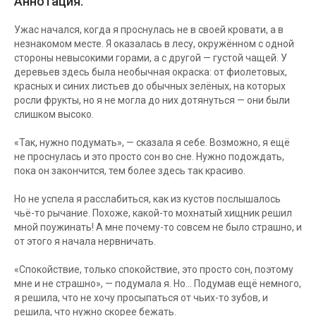
Аннотация:
Ужас начался, когда я проснулась не в своей кровати, а в
незнакомом месте. Я оказалась в лесу, окружённом с одной
стороны невысокими горами, а с другой — густой чащей. У
деревьев здесь была необычная окраска: от фиолетовых,
красных и синих листьев до обычных зелёных, на которых
росли фрукты, но я не могла до них дотянуться — они были
слишком высоко.
«Так, нужно подумать», — сказала я себе. Возможно, я ещё
не проснулась и это просто сон во сне. Нужно подождать,
пока он закончится, тем более здесь так красиво.
Но не успела я расслабиться, как из кустов послышалось
чьё-то рычание. Похоже, какой-то мохнатый хищник решил
мной поужинать! А мне почему-то совсем не было страшно, и
от этого я начала нервничать.
«Спокойствие, только спокойствие, это просто сон, поэтому
мне и не страшно», — подумала я. Но... Подумав ещё немного,
я решила, что не хочу просыпаться от чьих-то зубов, и
решила, что нужно скорее бежать.