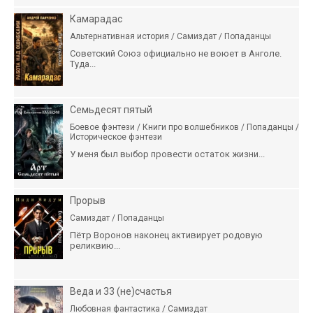
Камарадас
Альтернативная история / Самиздат / Попаданцы
Советский Союз официально не воюет в Анголе.
Туда...
Семьдесят пятый
Боевое фэнтези / Книги про волшебников / Попаданцы /
Историческое фэнтези
У меня был выбор провести остаток жизни...
Прорыв
Самиздат / Попаданцы
Пётр Воронов наконец активирует родовую
реликвию...
Веда и 33 (не)счастья
Любовная фантастика / Самиздат