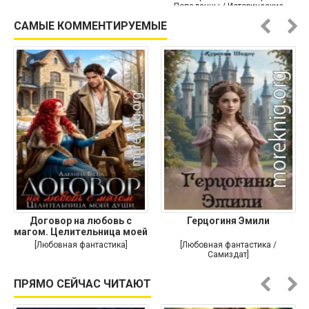
Попаданцы / Исторические
приключения]
САМЫЕ КОММЕНТИРУЕМЫЕ
Договор на любовь с
Герцогиня Эмили
магом. Целительница моей
души
[Любовная фантастика]
[Любовная фантастика /
Самиздат]
ПРЯМО СЕЙЧАС ЧИТАЮТ