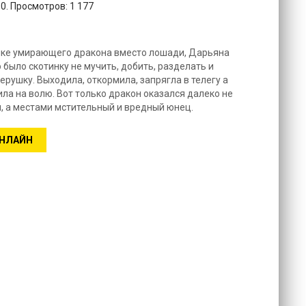
0. Просмотров: 1 177
ынке умирающего дракона вместо лошади, Дарьяна
было скотинку не мучить, добить, разделать и
ерушку. Выходила, откормила, запрягла в телегу а
ла на волю. Вот только дракон оказался далеко не
он, а местами мстительный и вредный юнец.
ОНЛАЙН