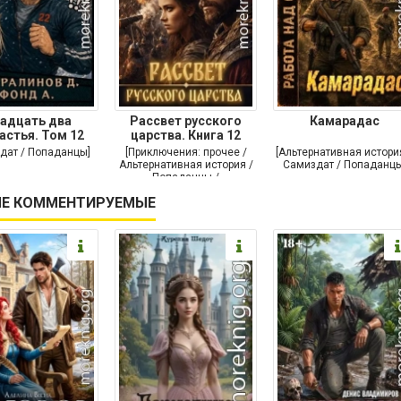
адцать два
Рассвет русского
Камарадас
астья. Том 12
царства. Книга 12
дат / Попаданцы]
[Приключения: прочее /
[Альтернативная истори
Альтернативная история /
Самиздат / Попаданцы
Попаданцы /
Исторические
Е КОММЕНТИРУЕМЫЕ
приключения]