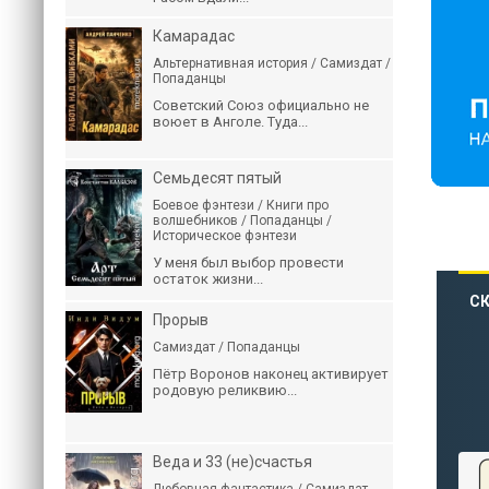
Камарадас
Альтернативная история / Самиздат /
Попаданцы
Советский Союз официально не
воюет в Анголе. Туда...
Семьдесят пятый
Боевое фэнтези / Книги про
волшебников / Попаданцы /
Историческое фэнтези
У меня был выбор провести
остаток жизни...
СК
Прорыв
Самиздат / Попаданцы
Пётр Воронов наконец активирует
родовую реликвию...
Веда и 33 (не)счастья