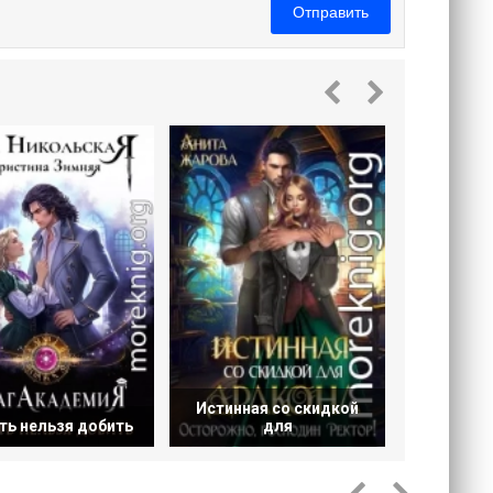
Отправить
Малень
бо
Истинная со скидкой
ть нельзя добить
для