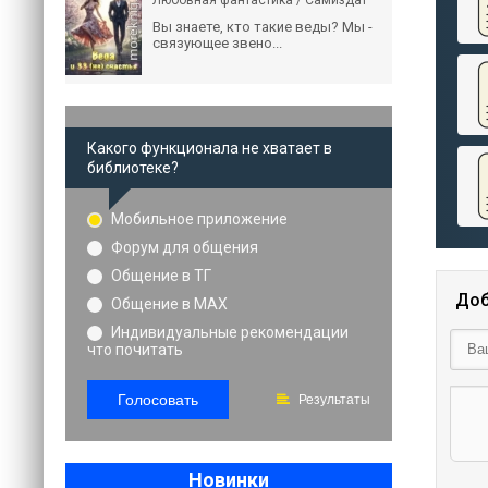
Любовная фантастика / Самиздат
Вы знаете, кто такие веды? Мы -
связующее звено...
Какого функционала не хватает в
библиотеке?
Мобильное приложение
Форум для общения
Общение в ТГ
Доб
Общение в MAX
Индивидуальные рекомендации
что почитать
Голосовать
Результаты
Новинки