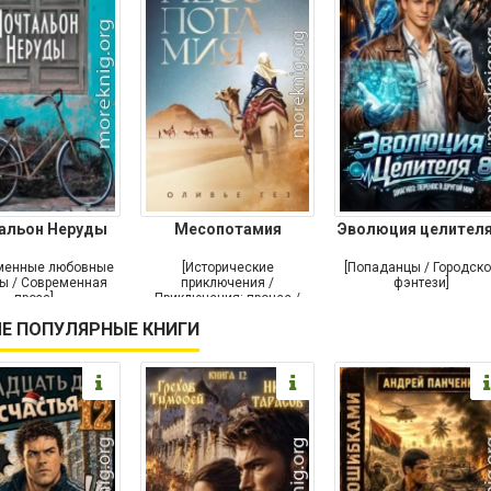
альон Неруды
Месопотамия
Эволюция целителя
менные любовные
[Исторические
[Попаданцы / Городск
ы / Современная
приключения /
фэнтези]
проза]
Приключения: прочее /
Современная проза /
Е ПОПУЛЯРНЫЕ КНИГИ
Историческая проза]