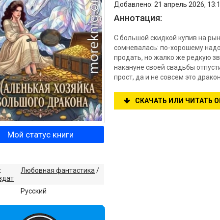
Добавлено: 21 апрель 2026, 13:1
Аннотация:
С большой скидкой купив на р
сомневалась: по-хорошему надо 
продать, но жалко же редкую зв
накануне своей свадьбы отпусти
прост, да и не совсем это драк
СКАЧАТЬ ИЛИ ЧИТАТЬ 
Мой статус книги
:
Любовная фантастика
/
здат
:
Русский