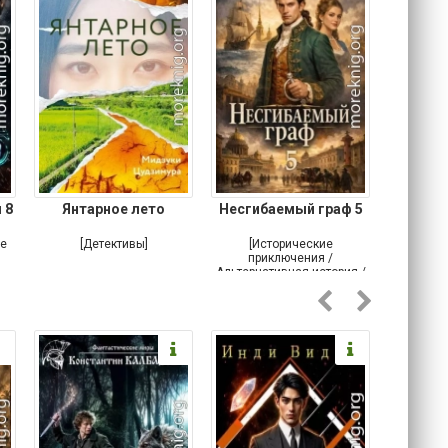
 8
Янтарное лето
Несгибаемый граф 5
Зав
Кровн
ое
[Детективы]
[Исторические
[Любовн
приключения /
Альтернативная история /
Попаданцы / Самиздат]