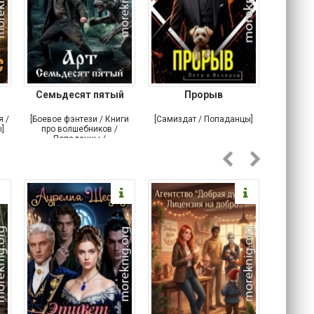
Семьдесят пятый
Прорыв
Веда и 
я /
[Боевое фэнтези / Книги
[Самиздат / Попаданцы]
[Любовн
]
про волшебников /
С
Попаданцы /
Историческое фэнтези]