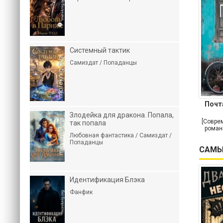
Системный тактик
Самиздат / Попаданцы
Почт
Злодейка для дракона. Попала,
[Совре
так попала
роман
Любовная фантастика / Самиздат /
Попаданцы
САМЫ
Идентификация Блэка
Фанфик