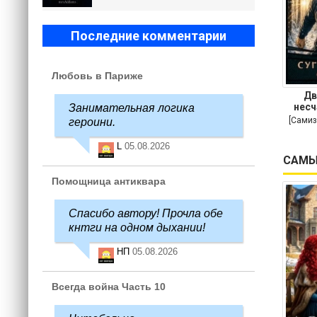
Последние комментарии
Любовь в Париже
Дв
несч
Занимательная логика
[Самиз
героини.
L
05.08.2026
САМЫ
Помощница антиквара
Спасибо автору! Прочла обе
кнтги на одном дыхании!
НП
05.08.2026
Всегда война Часть 10