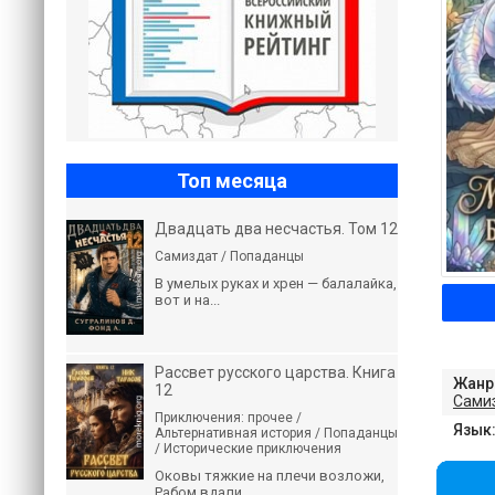
Топ месяца
Двадцать два несчастья. Том 12
Самиздат / Попаданцы
В умелых руках и хрен — балалайка,
вот и на...
Рассвет русского царства. Книга
Жанр
12
Сами
Приключения: прочее /
Язык
Альтернативная история / Попаданцы
/ Исторические приключения
Оковы тяжкие на плечи возложи,
Рабом вдали...