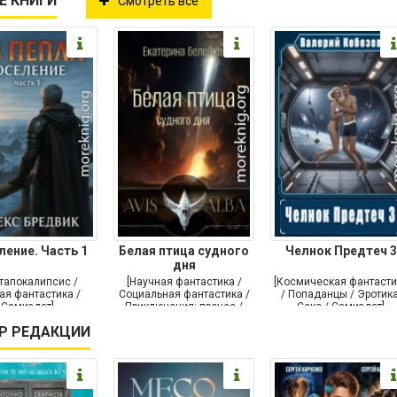
Е КНИГИ
Смотреть все
ление. Часть 1
Белая птица судного
Челнок Предтеч 3
дня
тапокалипсис /
[Научная фантастика /
[Космическая фантасти
ая фантастика /
Социальная фантастика /
/ Попаданцы / Эротика
Самиздат]
Приключения: прочее /
Секс / Самиздат]
Самиздат]
Р РЕДАКЦИИ