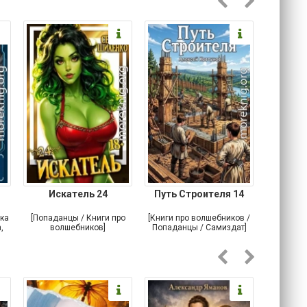
Искатель 24
Путь Строителя 14
Лесн
ка
[Попаданцы / Книги про
[Книги про волшебников /
[Книги п
,
волшебников]
Попаданцы / Самиздат]
По