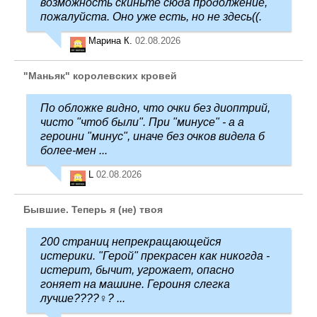
возможность скиньте сюда продолжение,
пожалуйста. Оно уже есть, но не здесь((.
Марина К.
02.08.2026
"Маньяк" королевских кровей
По обложке видно, что очки без диоптрий,
чисто "чтоб были". При "минусе" - а а
героини "минус", иначе без очков видела б
более-мен ...
L
02.08.2026
Бывшие. Теперь я (не) твоя
200 страниц непрекращающейся
истерики. "Герой" прекрасен как никогда -
истерит, бычит, угрожает, опасно
гоняет на машине. Героиня слегка
лучше????‍♀️? ...