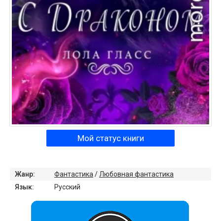
Мой статус книги
Жанр:
Фантастика
/
Любовная фантастика
Язык:
Русский