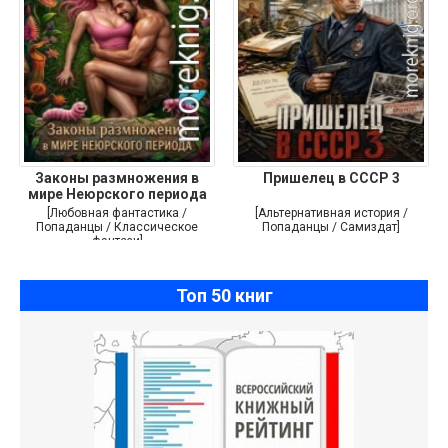
Законы размножения в
Пришелец в СССР 3
мире Неюрского периода
[Любовная фантастика /
[Альтернативная история /
Попаданцы / Классическое
Попаданцы / Самиздат]
фэнтези]
Топ 50 книг