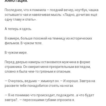
Аннотация:
Последнее, что я помнила — поздний вечер, ноутбук, чашка
остывшего чая и навязчивая мысль: «Ладно, дочитаю ещё
одну главу и спать».
А теперь я здесь.
В камере, больше похожей на темницу из исторических
фильмов. В чужом теле.
В чужом мире.
Перед дверью камеры остановился мужчина в форме
стражника. Он смерил меня презрительным взглядом,
словно я была чем-то грязным и опасным.
— Очнулась, ведьма — хмыкнул он. — И хорошо. Завтра на
рассвете тебе понадобится стоять на ногах.
— Я не понимаю что происходит, подождите...а что будет
завтра?.. — пересохшими губами спросила я.