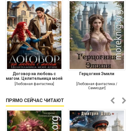
Договор на любовь с
Герцогиня Эмили
магом. Целительница моей
души
[Любовная фантастика]
[Любовная фантастика /
Самиздат]
ПРЯМО СЕЙЧАС ЧИТАЮТ