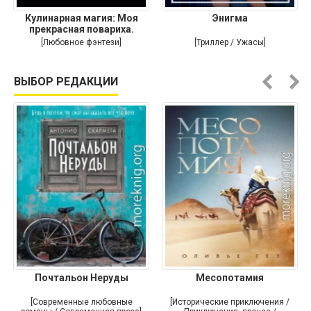
Кулинарная магия: Моя
Энигма
прекрасная повариха.
Самый
[Любовное фэнтези]
[Триллер / Ужасы]
ВЫБОР РЕДАКЦИИ
Почтальон Неруды
Месопотамия
[Современные любовные
[Исторические приключения /