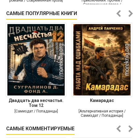
романы / Современная проза]
Приключения: прочее /
Современная проза /
Историческая проза]
САМЫЕ ПОПУЛЯРНЫЕ КНИГИ
Двадцать два несчастья.
Камарадас
Том 12
[Самиздат / Попаданцы]
[Альтернативная история /
Самиздат / Попаданцы]
САМЫЕ КОММЕНТИРУЕМЫЕ