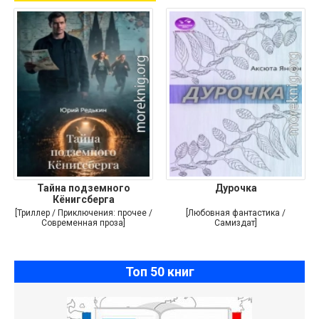
Тайна подземного
Дурочка
Кёнигсберга
[Триллер / Приключения: прочее /
[Любовная фантастика /
Современная проза]
Самиздат]
Топ 50 книг