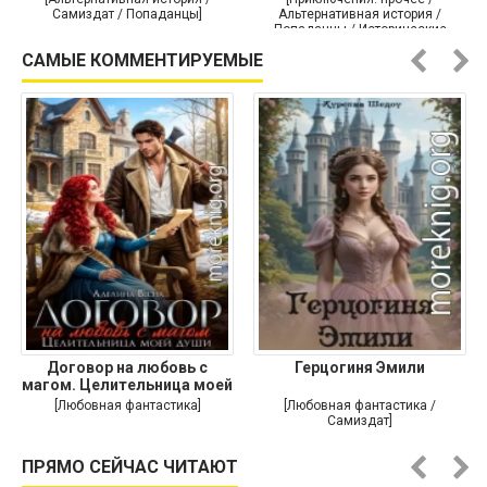
Самиздат / Попаданцы]
Альтернативная история /
Попаданцы / Исторические
приключения]
САМЫЕ КОММЕНТИРУЕМЫЕ
Договор на любовь с
Герцогиня Эмили
магом. Целительница моей
души
[Любовная фантастика]
[Любовная фантастика /
Самиздат]
ПРЯМО СЕЙЧАС ЧИТАЮТ