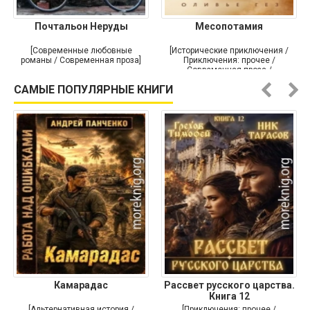
Почтальон Неруды
Месопотамия
[Современные любовные
[Исторические приключения /
романы / Современная проза]
Приключения: прочее /
Современная проза /
Историческая проза]
САМЫЕ ПОПУЛЯРНЫЕ КНИГИ
Камарадас
Рассвет русского царства.
Книга 12
[Альтернативная история /
[Приключения: прочее /