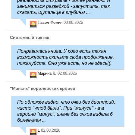
реальность открыть - более раннюю. И
заниматься разведкой - запустить, так
сказать, щупальца в глубины ...
Павел Фомин
03.08.2026
Системный тактик
Понравилась книга. У кого есть такая
возможность скиньте сюда продолжение,
пожалуйста. Оно уже есть, но не здесь((.
Марина К.
02.08.2026
"Маньяк" королевских кровей
По обложке видно, что очки без диоптрий,
чисто "чтоб были". При "минусе" - а а
героини "минус", иначе без очков видела б
более-мен ...
L
02.08.2026