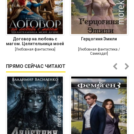
Договор на любовь с
Герцогиня Эмили
магом. Целительница моей
души
[Любовная фантастика]
[Любовная фантастика /
Самиздат]
ПРЯМО СЕЙЧАС ЧИТАЮТ