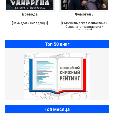
Воевода
Фемоген 3
[Самиздат / Попаданцы]
[Юмористическая фантастика /
Социальная фантастика /
Самиздат]
Топ 50 книг
Топ месяца