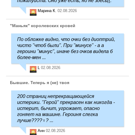
пожалуйста. Оно уже есть, но не здесь((.
Марина К.
02.08.2026
"Маньяк" королевских кровей
По обложке видно, что очки без диоптрий,
чисто "чтоб были". При "минусе" - а а
героини "минус", иначе без очков видела б
более-мен ...
L
02.08.2026
Бывшие. Теперь я (не) твоя
200 страниц непрекращающейся
истерики. "Герой" прекрасен как никогда -
истерит, бычит, угрожает, опасно
гоняет на машине. Героиня слегка
лучше????‍♀️? ...
Анн
02.08.2026