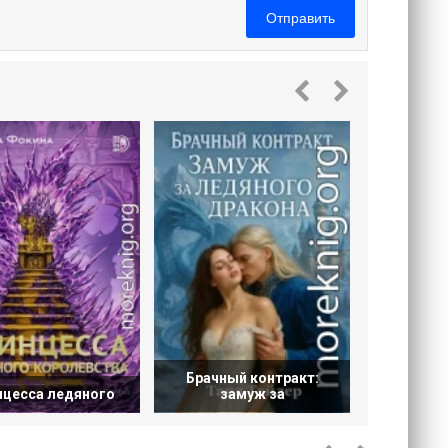
Отправить
Истинн
Др
Брачный контракт:
нцесса ледяного
замуж за