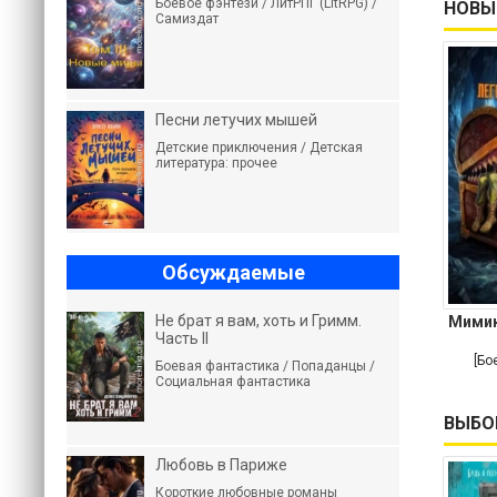
Боевое фэнтези / ЛитРПГ (LitRPG) /
НОВЫ
Самиздат
Песни летучих мышей
Детские приключения / Детская
литература: прочее
Обсуждаемые
Не брат я вам, хоть и Гримм.
Мимик
Часть II
[Бо
Боевая фантастика / Попаданцы /
Социальная фантастика
ВЫБО
Любовь в Париже
Короткие любовные романы