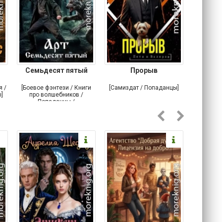
Семьдесят пятый
Прорыв
Веда и 
я /
[Боевое фэнтези / Книги
[Самиздат / Попаданцы]
[Любовн
]
про волшебников /
С
Попаданцы /
Историческое фэнтези]