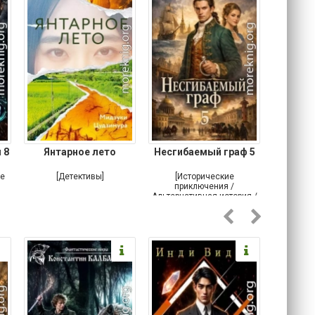
 8
Янтарное лето
Несгибаемый граф 5
Зав
Кровн
ое
[Детективы]
[Исторические
[Любовн
приключения /
Альтернативная история /
Попаданцы / Самиздат]