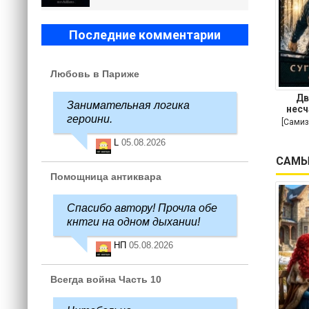
Последние комментарии
Любовь в Париже
Дв
Занимательная логика
несч
героини.
[Самиз
L
05.08.2026
САМЫ
Помощница антиквара
Спасибо автору! Прочла обе
кнтги на одном дыхании!
НП
05.08.2026
Всегда война Часть 10