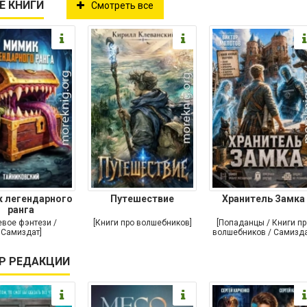
Е КНИГИ
Смотреть все
 легендарного
Путешествие
Хранитель Замка
ранга
евое фэнтези /
[Книги про волшебников]
[Попаданцы / Книги пр
Самиздат]
волшебников / Самизда
Р РЕДАКЦИИ