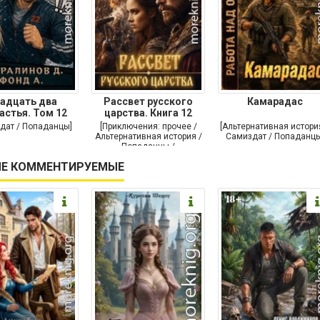
адцать два
Рассвет русского
Камарадас
астья. Том 12
царства. Книга 12
дат / Попаданцы]
[Приключения: прочее /
[Альтернативная истори
Альтернативная история /
Самиздат / Попаданцы
Попаданцы /
Исторические
Е КОММЕНТИРУЕМЫЕ
приключения]