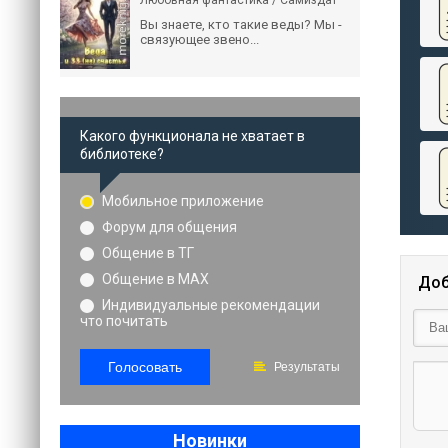
Любовная фантастика / Самиздат
Вы знаете, кто такие веды? Мы -
связующее звено...
Какого функционала не хватает в
библиотеке?
Мобильное приложение
Форум для общения
Общение в ТГ
Общение в MAX
Доб
Индивидуальные рекомендации
что почитать
Голосовать
Результаты
Новинки