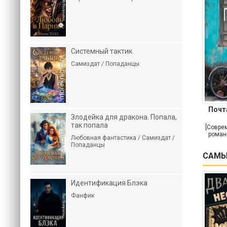
Системный тактик
Самиздат / Попаданцы
Почт
Злодейка для дракона. Попала,
так попала
[Совре
роман
Любовная фантастика / Самиздат /
Попаданцы
САМЫ
Идентификация Блэка
Фанфик