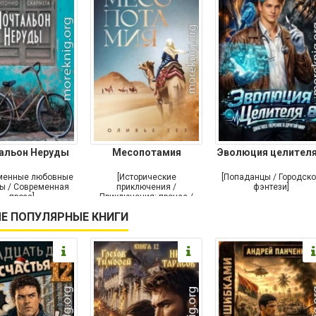
альон Неруды
Месопотамия
Эволюция целителя
менные любовные
[Исторические
[Попаданцы / Городск
ы / Современная
приключения /
фэнтези]
проза]
Приключения: прочее /
Современная проза /
Е ПОПУЛЯРНЫЕ КНИГИ
Историческая проза]