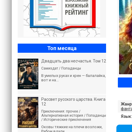
Топ месяца
Двадцать два несчастья. Том 12
Самиздат / Попаданцы
В умелых руках и хрен — балалайка,
вот и на...
Рассвет русского царства. Книга
12
Жанр
фант
Приключения: прочее /
Альтернативная история / Попаданцы
Язык
/ Исторические приключения
Оковы тяжкие на плечи возложи,
Рабом вдали...