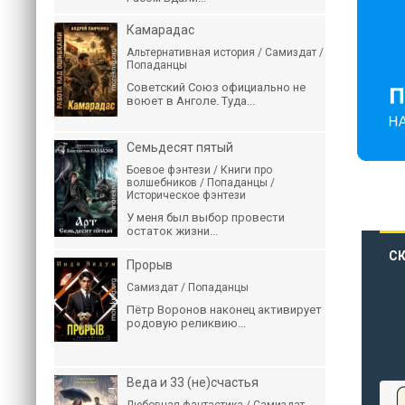
Камарадас
Альтернативная история / Самиздат /
Попаданцы
Советский Союз официально не
воюет в Анголе. Туда...
Семьдесят пятый
Боевое фэнтези / Книги про
волшебников / Попаданцы /
Историческое фэнтези
У меня был выбор провести
остаток жизни...
СК
Прорыв
Самиздат / Попаданцы
Пётр Воронов наконец активирует
родовую реликвию...
Веда и 33 (не)счастья