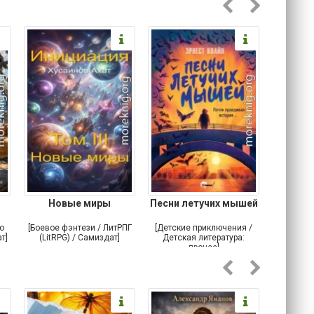
Новые миры
Песни летучих мышей
Рыцар
Поз
о
[Боевое фэнтези / ЛитРПГ
[Детские приключения /
[Попада
т]
(LitRPG) / Самиздат]
Детская литература:
Космичес
прочее]