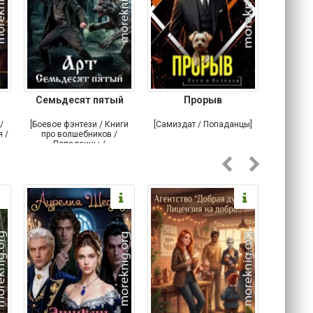
Семьдесят пятый
Прорыв
Веда и 
/
[Боевое фэнтези / Книги
[Самиздат / Попаданцы]
[Любовн
 /
про волшебников /
С
Попаданцы /
Историческое фэнтези]