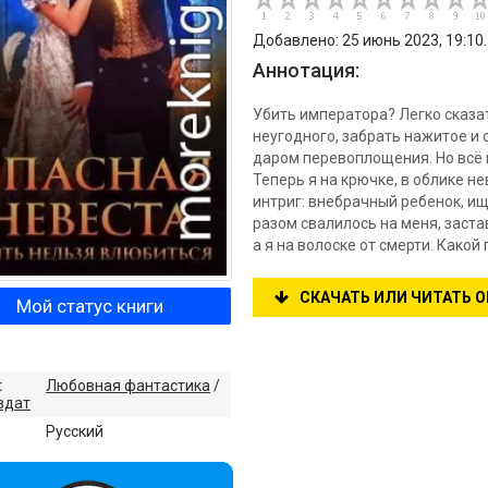
Добавлено: 25 июнь 2023, 19:10.
Аннотация:
Убить императора? Легко сказат
неугодного, забрать нажитое и 
даром перевоплощения. Но всё м
Теперь я на крючке, в облике н
интриг: внебрачный ребенок, ищ
разом свалилось на меня, заста
а я на волоске от смерти. Какой
СКАЧАТЬ ИЛИ ЧИТАТЬ 
Мой статус книги
:
Любовная фантастика
/
здат
:
Русский