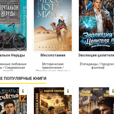
альон Неруды
Месопотамия
Эволюция целителя
менные любовные
[Исторические
[Попаданцы / Городск
ы / Современная
приключения /
фэнтези]
проза]
Приключения: прочее /
Современная проза /
Е ПОПУЛЯРНЫЕ КНИГИ
Историческая проза]