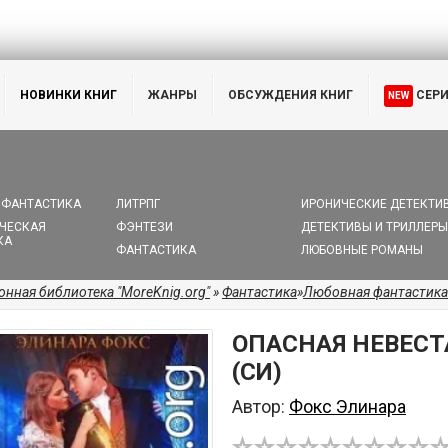
НОВИНКИ КНИГ
ЖАНРЫ
ОБСУЖДЕНИЯ КНИГ
СЕР
NEW
 ФАНТАСТИКА
ЛИТРПГ
ИРОНИЧЕСКИЕ ДЕТЕКТИ
ЧЕСКАЯ
ФЭНТЕЗИ
ДЕТЕКТИВЫ И ТРИЛЛЕРЫ
КА
ФАНТАСТИКА
ЛЮБОВНЫЕ РОМАНЫ
онная библиотека "MoreKnig.org"
»
Фантастика
»
Любовная фантастика
ОПАСНАЯ НЕВЕСТ
(СИ)
Автор:
Фокс Элинара