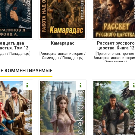
адцать два
Камарадас
Рассвет русского
астья. Том 12
царства. Книга 12
дат / Попаданцы]
[Альтернативная история /
[Приключения: прочее 
Самиздат / Попаданцы]
Альтернативная история
Попаданцы /
Исторические
Е КОММЕНТИРУЕМЫЕ
приключения]