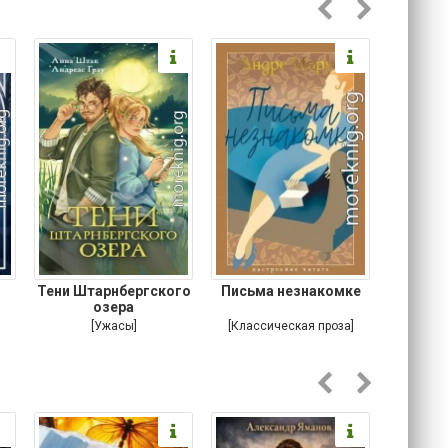
Тени Штарнбергского
Письма незнакомке
Хтонь
озера
[Ужасы]
[Классическая проза]
[Классич
М