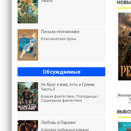
Ужасы
НОВЫ
Письма незнакомке
Классическая проза
Обсуждаемые
Не брат я вам, хоть и Гримм.
Часть II
[Альтер
Боевая фантастика / Попаданцы /
П
Социальная фантастика
И
приклю
ВЫБО
Любовь в Париже
Короткие любовные романы