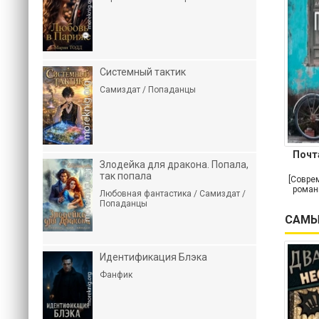
Системный тактик
Самиздат / Попаданцы
Почт
Злодейка для дракона. Попала,
так попала
[Совре
роман
Любовная фантастика / Самиздат /
Попаданцы
САМЫ
Идентификация Блэка
Фанфик