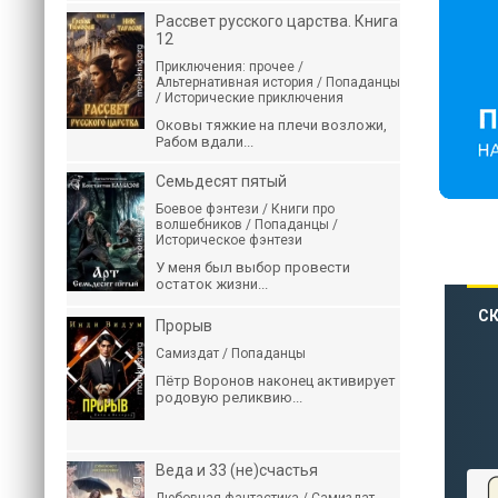
Рассвет русского царства. Книга
12
Приключения: прочее /
Альтернативная история / Попаданцы
/ Исторические приключения
Оковы тяжкие на плечи возложи,
Рабом вдали...
Семьдесят пятый
Боевое фэнтези / Книги про
волшебников / Попаданцы /
Историческое фэнтези
У меня был выбор провести
остаток жизни...
СК
Прорыв
Самиздат / Попаданцы
Пётр Воронов наконец активирует
родовую реликвию...
Веда и 33 (не)счастья