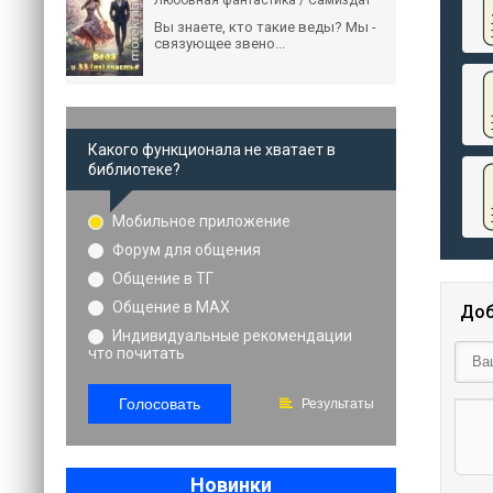
Любовная фантастика / Самиздат
Вы знаете, кто такие веды? Мы -
связующее звено...
Какого функционала не хватает в
библиотеке?
Мобильное приложение
Форум для общения
Общение в ТГ
Общение в MAX
Доб
Индивидуальные рекомендации
что почитать
Голосовать
Результаты
Новинки