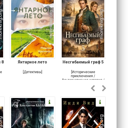
 8
Янтарное лето
Несгибаемый граф 5
Зав
Кровн
ое
[Детективы]
[Исторические
[Любовн
приключения /
Альтернативная история /
Попаданцы / Самиздат]