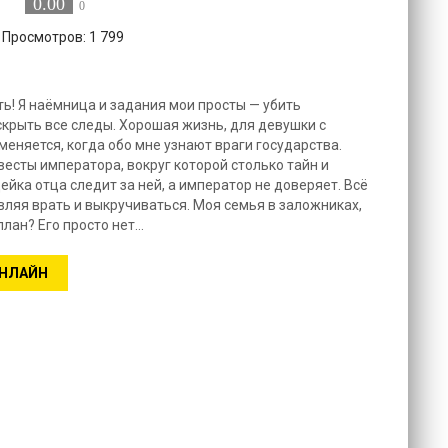
0.00
0
 Просмотров: 1 799
ь! Я наёмница и задания мои просты — убить
скрыть все следы. Хорошая жизнь, для девушки с
еняется, когда обо мне узнают враги государства.
евесты императора, вокруг которой столько тайн и
ейка отца следит за ней, а император не доверяет. Всё
вляя врать и выкручиваться. Моя семья в заложниках,
 план? Его просто нет…
ОНЛАЙН