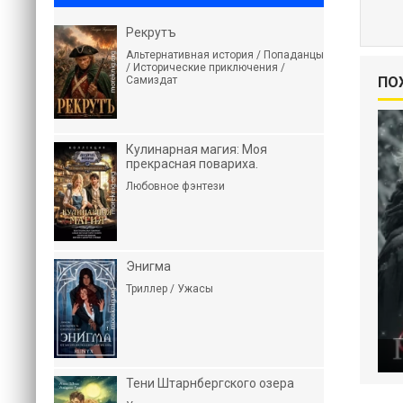
Рекрутъ
Альтернативная история / Попаданцы
/ Исторические приключения /
Самиздат
ПО
Кулинарная магия: Моя
прекрасная повариха.
Любовное фэнтези
Энигма
Триллер / Ужасы
Тени Штарнбергского озера