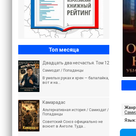
Топ месяца
Двадцать два несчастья. Том 12
Самиздат / Попаданцы
В умелых руках и хрен — балалайка,
вот и на...
Камарадас
Жанр
Альтернативная история / Самиздат /
Сами
Попаданцы
Язык
Советский Союз официально не
воюет в Анголе. Туда...