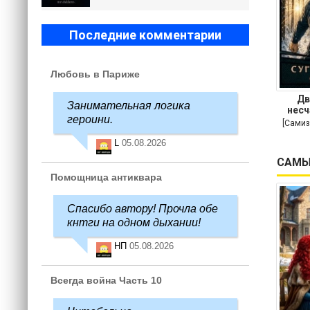
Последние комментарии
Любовь в Париже
Дв
Занимательная логика
несч
героини.
[Самиз
L
05.08.2026
САМЫ
Помощница антиквара
Спасибо автору! Прочла обе
кнтги на одном дыхании!
НП
05.08.2026
Всегда война Часть 10