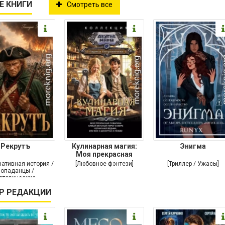
Е КНИГИ
Смотреть все
Рекрутъ
Кулинарная магия:
Энигма
Моя прекрасная
повариха. Самый
нативная история /
[Любовное фэнтези]
[Триллер / Ужасы]
опаданцы /
сторические
чения / Самиздат]
Р РЕДАКЦИИ