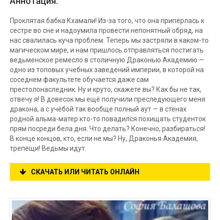
Аннотация:
Проклятая бабка Кхамали! Из-за того, что она припёрлась к
сестре во сне и надоумила провести непонятный обряд, на
нас свалилась куча проблем. Теперь мы застряли в каком-то
магическом мире, и нам пришлось отправляться постигать
ведьменское ремесло в столичную Драконью Академию —
одно из топовых учебных заведений империи, в которой на
соседнем факультете обучается даже сам
престолонаследник. Ну и круто, скажете вы? Как бы не так,
отвечу я! В довесок мы ещё получили преследующего меня
дракона, а с учёбой так вообще полный аут — в стенах
родной альма-матер кто-то повадился похищать студенток
прям посреди бела дня. Что делать? Конечно, разбираться!
В конце концов, кто, если не мы? Ну, Драконья Академия,
трепещи! Ведьмы идут.
СКАЧАТЬ ИЛИ ЧИТАТЬ ОНЛАЙН