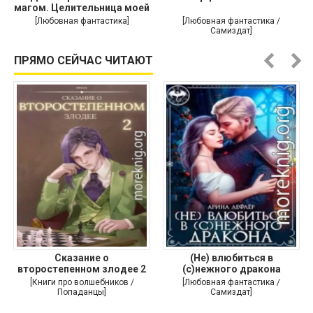
магом. Целительница моей
души
[Любовная фантастика]
[Любовная фантастика /
Самиздат]
ПРЯМО СЕЙЧАС ЧИТАЮТ
Сказание о
(Не) влюбиться в
второстепенном злодее 2
(с)нежного дракона
[Книги про волшебников /
[Любовная фантастика /
Попаданцы]
Самиздат]