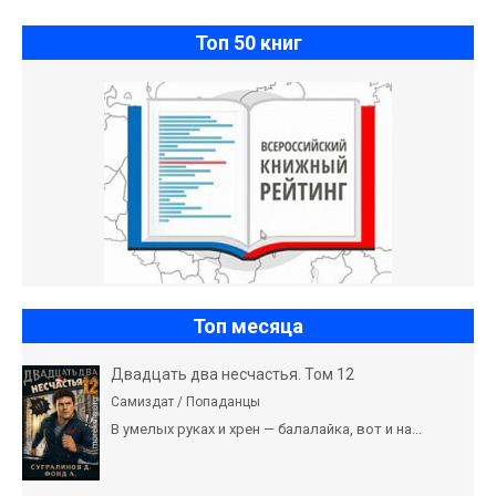
Топ 50 книг
Топ месяца
Двадцать два несчастья. Том 12
Самиздат / Попаданцы
В умелых руках и хрен — балалайка, вот и на...