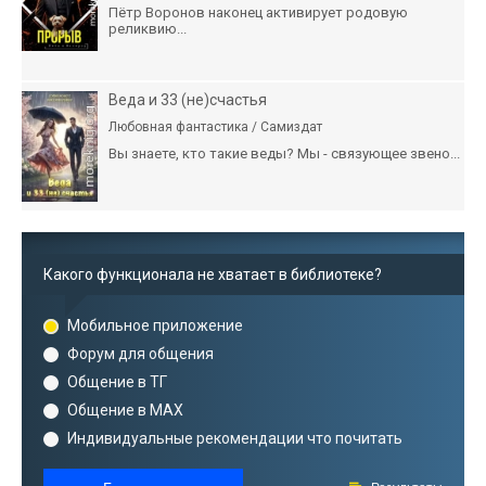
Пётр Воронов наконец активирует родовую
реликвию...
Веда и 33 (не)счастья
Любовная фантастика / Самиздат
Вы знаете, кто такие веды? Мы - связующее звено...
Какого функционала не хватает в библиотеке?
Мобильное приложение
Форум для общения
Общение в ТГ
Общение в MAX
Индивидуальные рекомендации что почитать