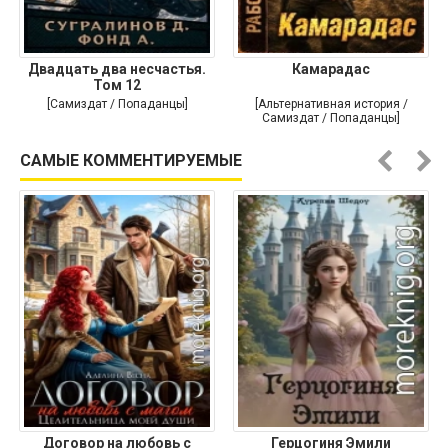
Двадцать два несчастья.
Камарадас
Том 12
[Самиздат / Попаданцы]
[Альтернативная история /
Самиздат / Попаданцы]
САМЫЕ КОММЕНТИРУЕМЫЕ
Договор на любовь с
Герцогиня Эмили