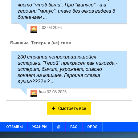
чисто "чтоб были". При "минусе" - а а
героини "минус", иначе без очков видела б
более-мен ...
L
02.08.2026
Бывшие. Теперь я (не) твоя
200 страниц непрекращающейся
истерики. "Герой" прекрасен как никогда -
истерит, бычит, угрожает, опасно
гоняет на машине. Героиня слегка
лучше????‍♀️? ...
Анн
02.08.2026
Смотреть все
ОТЗЫВЫ
ЖАНРЫ
@
FAQ
OPDS