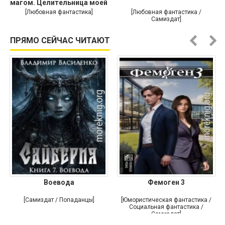
магом. Целительница моей
души
[Любовная фантастика]
[Любовная фантастика /
Самиздат]
ПРЯМО СЕЙЧАС ЧИТАЮТ
Воевода
Фемоген 3
[Самиздат / Попаданцы]
[Юмористическая фантастика /
Социальная фантастика /
Самиздат]