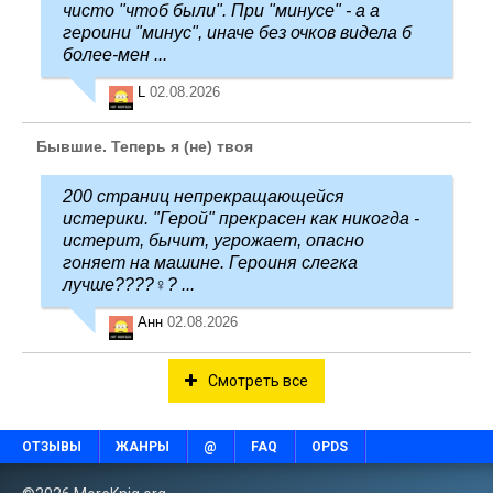
чисто "чтоб были". При "минусе" - а а
героини "минус", иначе без очков видела б
более-мен ...
L
02.08.2026
Бывшие. Теперь я (не) твоя
200 страниц непрекращающейся
истерики. "Герой" прекрасен как никогда -
истерит, бычит, угрожает, опасно
гоняет на машине. Героиня слегка
лучше????‍♀️? ...
Анн
02.08.2026
Смотреть все
ОТЗЫВЫ
ЖАНРЫ
@
FAQ
OPDS