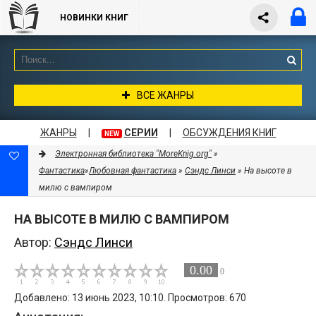
НОВИНКИ КНИГ
ВСЕ ЖАНРЫ
ЖАНРЫ
|
СЕРИИ
|
ОБСУЖДЕНИЯ КНИГ
NEW
Электронная библиотека "MoreKnig.org"
»
Фантастика
»
Любовная фантастика
»
Сэндс Линси
» На высоте в
милю с вампиром
НА ВЫСОТЕ В МИЛЮ С ВАМПИРОМ
Автор:
Сэндс Линси
0.00
0
Добавлено: 13 июнь 2023, 10:10. Просмотров: 670