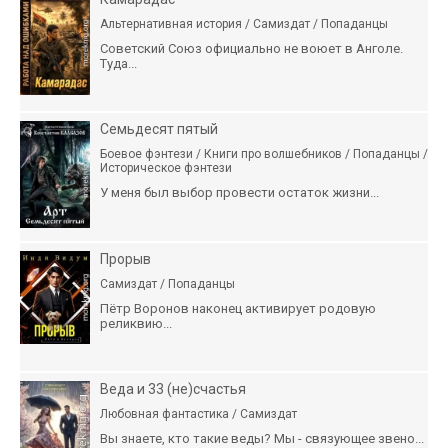
Альтернативная история / Самиздат / Попаданцы
Советский Союз официально не воюет в Анголе.
Туда...
Семьдесят пятый
Боевое фэнтези / Книги про волшебников / Попаданцы /
Историческое фэнтези
У меня был выбор провести остаток жизни...
Прорыв
Самиздат / Попаданцы
Пётр Воронов наконец активирует родовую
реликвию...
Веда и 33 (не)счастья
Любовная фантастика / Самиздат
Вы знаете, кто такие веды? Мы - связующее звено...