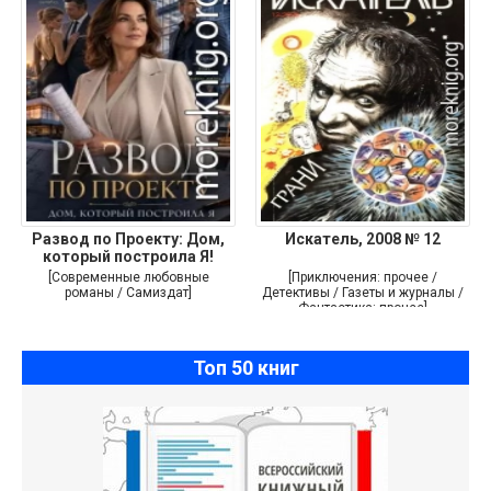
Развод по Проекту: Дом,
Искатель, 2008 № 12
который построила Я!
[Современные любовные
[Приключения: прочее /
романы / Самиздат]
Детективы / Газеты и журналы /
Фантастика: прочее]
Топ 50 книг