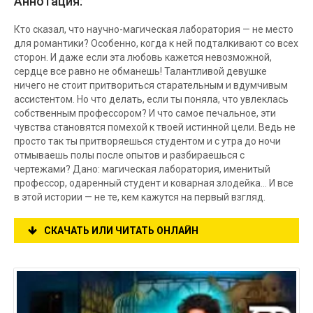
Аннотация:
Кто сказал, что научно-магическая лаборатория — не место
для романтики? Особенно, когда к ней подталкивают со всех
сторон. И даже если эта любовь кажется невозможной,
сердце все равно не обманешь! Талантливой девушке
ничего не стоит притвориться старательным и вдумчивым
ассистентом. Но что делать, если ты поняла, что увлеклась
собственным профессором? И что самое печальное, эти
чувства становятся помехой к твоей истинной цели. Ведь не
просто так ты притворяешься студентом и с утра до ночи
отмываешь полы после опытов и разбираешься с
чертежами? Дано: магическая лаборатория, именитый
профессор, одаренный студент и коварная злодейка… И все
в этой истории — не те, кем кажутся на первый взгляд.
СКАЧАТЬ ИЛИ ЧИТАТЬ ОНЛАЙН