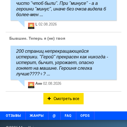
чисто "чтоб были". При "минусе" - а а
героини "минус", иначе без очков видела б
более-мен ...
L
02.08.2026
Бывшие. Теперь я (не) твоя
200 страниц непрекращающейся
истерики. "Герой" прекрасен как никогда -
истерит, бычит, угрожает, опасно
гоняет на машине. Героиня слегка
лучше????‍♀️? ...
Анн
02.08.2026
Смотреть все
ОТЗЫВЫ
ЖАНРЫ
@
FAQ
OPDS