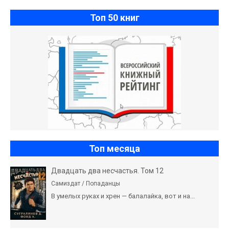
Топ 50 книг
Топ месяца
Двадцать два несчастья. Том 12
Самиздат / Попаданцы
В умелых руках и хрен — балалайка, вот и на...