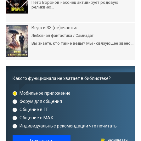
Пётр Воронов наконец активирует родовую
реликвию...
Веда и 33 (не)счастья
Любовная фантастика / Самиздат
Вы знаете, кто такие веды? Мы - связующее звено...
Какого функционала не хватает в библиотеке?
Мобильное приложение
Форум для общения
Общение в ТГ
Общение в MAX
Индивидуальные рекомендации что почитать
Голосовать
Результаты