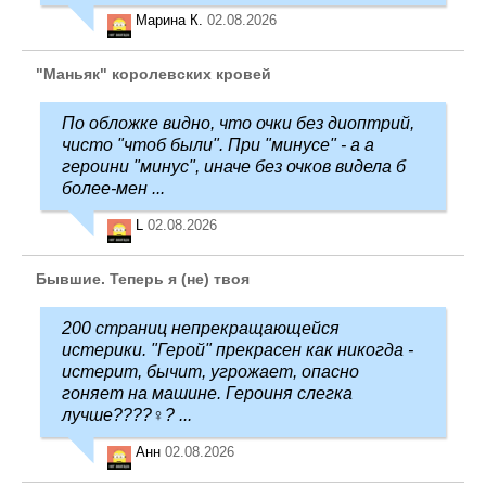
Марина К.
02.08.2026
"Маньяк" королевских кровей
По обложке видно, что очки без диоптрий,
чисто "чтоб были". При "минусе" - а а
героини "минус", иначе без очков видела б
более-мен ...
L
02.08.2026
Бывшие. Теперь я (не) твоя
200 страниц непрекращающейся
истерики. "Герой" прекрасен как никогда -
истерит, бычит, угрожает, опасно
гоняет на машине. Героиня слегка
лучше????‍♀️? ...
Анн
02.08.2026