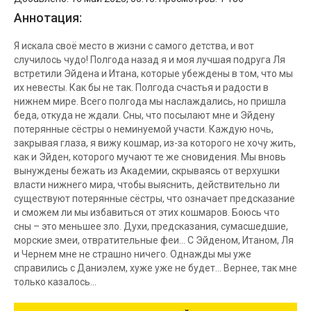
Аннотация:
Я искала своё место в жизни с самого детства, и вот
случилось чудо! Полгода назад я и моя лучшая подруга Ля
встретили Эйдена и Итана, которые убеждены в том, что мы
их невесты. Как бы не так. Полгода счастья и радости в
нижнем мире. Всего полгода мы наслаждались, но пришла
беда, откуда не ждали. Сны, что посылают мне и Эйдену
потерянные сёстры о неминуемой участи. Каждую ночь,
закрывая глаза, я вижу кошмар, из-за которого не хочу жить,
как и Эйден, которого мучают те же сновидения. Мы вновь
вынуждены бежать из Академии, скрываясь от верхушки
власти нижнего мира, чтобы выяснить, действительно ли
существуют потерянные сёстры, что означает предсказание
и сможем ли мы избавиться от этих кошмаров. Боюсь что
сны – это меньшее зло. Духи, предсказания, сумасшедшие,
морские змеи, отвратительные феи… С Эйденом, Итаном, Ля
и Чернем мне не страшно ничего. Однажды мы уже
справились с Даниэлем, хуже уже не будет… Вернее, так мне
только казалось…