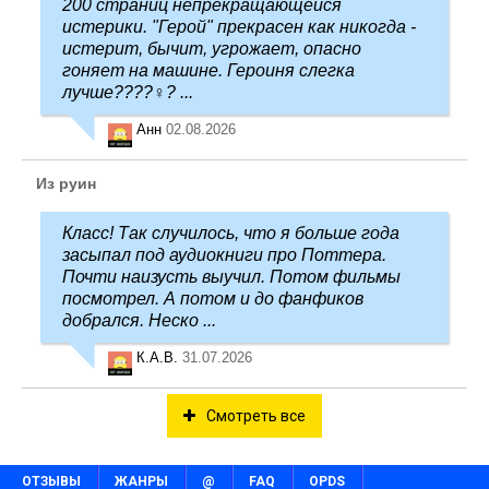
200 страниц непрекращающейся
истерики. "Герой" прекрасен как никогда -
истерит, бычит, угрожает, опасно
гоняет на машине. Героиня слегка
лучше????‍♀️? ...
Анн
02.08.2026
Из руин
Класс! Так случилось, что я больше года
засыпал под аудиокниги про Поттера.
Почти наизусть выучил. Потом фильмы
посмотрел. А потом и до фанфиков
добрался. Неско ...
К.А.В.
31.07.2026
Смотреть все
ОТЗЫВЫ
ЖАНРЫ
@
FAQ
OPDS