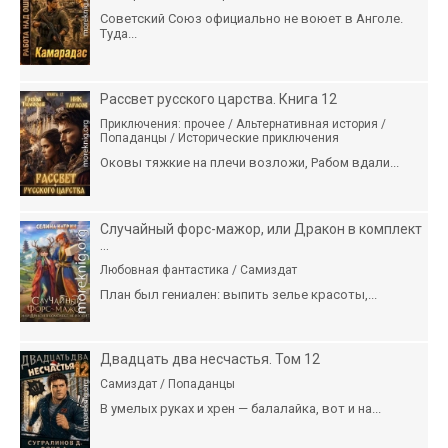
Советский Союз официально не воюет в Анголе.
Туда...
Рассвет русского царства. Книга 12
Приключения: прочее / Альтернативная история /
Попаданцы / Исторические приключения
Оковы тяжкие на плечи возложи, Рабом вдали...
Случайный форс-мажор, или Дракон в комплект
...
Любовная фантастика / Самиздат
План был гениален: выпить зелье красоты,...
Двадцать два несчастья. Том 12
Самиздат / Попаданцы
В умелых руках и хрен — балалайка, вот и на...