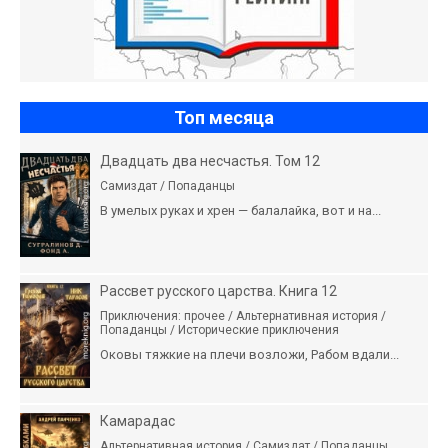
Топ месяца
Двадцать два несчастья. Том 12
Самиздат / Попаданцы
В умелых руках и хрен — балалайка, вот и на...
Рассвет русского царства. Книга 12
Приключения: прочее / Альтернативная история /
Попаданцы / Исторические приключения
Оковы тяжкие на плечи возложи, Рабом вдали...
Камарадас
Альтернативная история / Самиздат / Попаданцы