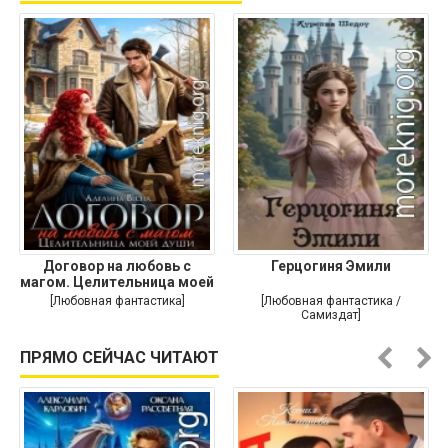
Договор на любовь с
Герцогиня Эмили
магом. Целительница моей
души
[Любовная фантастика]
[Любовная фантастика /
Самиздат]
ПРЯМО СЕЙЧАС ЧИТАЮТ