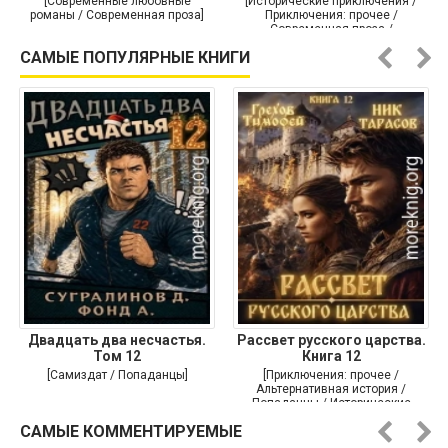
[Современные любовные
[Исторические приключения /
романы / Современная проза]
Приключения: прочее /
Современная проза /
Историческая проза]
САМЫЕ ПОПУЛЯРНЫЕ КНИГИ
Двадцать два несчастья.
Рассвет русского царства.
Том 12
Книга 12
[Самиздат / Попаданцы]
[Приключения: прочее /
Альтернативная история /
Попаданцы / Исторические
приключения]
САМЫЕ КОММЕНТИРУЕМЫЕ