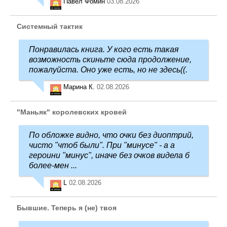
Павел Фомин
03.08.2026
Системный тактик
Понравилась книга. У кого есть такая
возможность скиньте сюда продолжение,
пожалуйста. Оно уже есть, но не здесь((.
Марина К.
02.08.2026
"Маньяк" королевских кровей
По обложке видно, что очки без диоптрий,
чисто "чтоб были". При "минусе" - а а
героини "минус", иначе без очков видела б
более-мен ...
L
02.08.2026
Бывшие. Теперь я (не) твоя