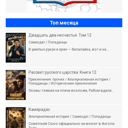
Топ месяца
Двадцать два несчастья. Том 12
Самиздат / Попаданцы
В умелых руках и хрен — балалайка, вот и на...
Рассвет русского царства. Книга 12
Приключения: прочее / Альтернативная история /
Попаданцы / Исторические приключения
Оковы тяжкие на плечи возложи, Рабом вдали...
Камарадас
Альтернативная история / Самиздат / Попаданцы
Советский Союз официально не воюет в Анголе.
Туда...