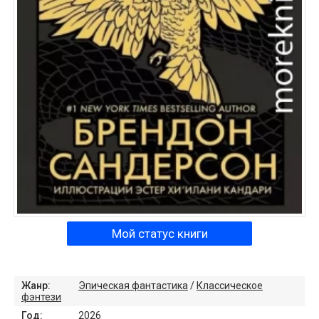
Мой статус книги
Жанр:
Эпическая фантастика
/
Классическое
фэнтези
Год:
2026