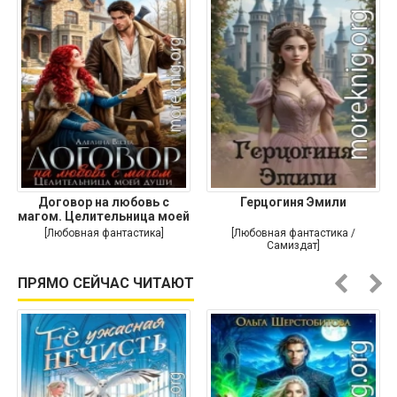
Договор на любовь с
Герцогиня Эмили
магом. Целительница моей
души
[Любовная фантастика]
[Любовная фантастика /
Самиздат]
ПРЯМО СЕЙЧАС ЧИТАЮТ