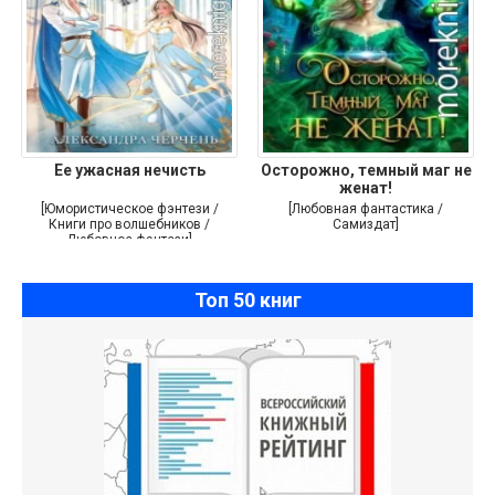
Ее ужасная нечисть
Осторожно, темный маг не
женат!
[Юмористическое фэнтези /
[Любовная фантастика /
Книги про волшебников /
Самиздат]
Любовное фэнтези]
Топ 50 книг