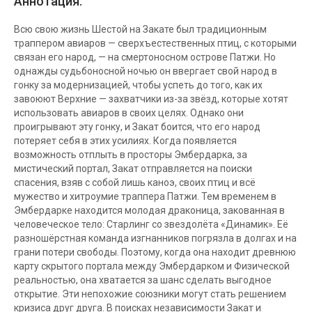
Аннотация:
Всю свою жизнь Шестой на Закате был традиционным
траппером авиаров — сверхъестественных птиц, с которыми
связан его народ, — на смертоносном острове Патжи. Но
однажды судьбоносной ночью он ввергает свой народ в
гонку за модернизацией, чтобы успеть до того, как их
завоюют Верхние — захватчики из-за звёзд, которые хотят
использовать авиаров в своих целях. Однако они
проигрывают эту гонку, и Закат боится, что его народ
потеряет себя в этих усилиях. Когда появляется
возможность отплыть в просторы Эмбердарка, за
мистический портал, Закат отправляется на поиски
спасения, взяв с собой лишь каноэ, своих птиц и всё
мужество и хитроумие траппера Патжи. Тем временем в
Эмбердарке находится молодая драконица, закованная в
человеческое тело: Старлинг со звездолёта «Динамик». Её
разношёрстная команда изгнанников погрязла в долгах и на
грани потери свободы. Поэтому, когда она находит древнюю
карту скрытого портала между Эмбердарком и Физической
реальностью, она хватается за шанс сделать выгодное
открытие. Эти непохожие союзники могут стать решением
кризиса друг друга. В поисках независимости Закат и