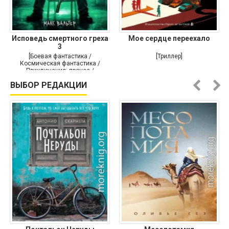
Исповедь смертного греха
Мое сердце переехало
3
[Боевая фантастика /
[Триллер]
Космическая фантастика /
Приключения: прочее /
Самиздат]
ВЫБОР РЕДАКЦИИ