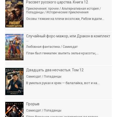
Рассвет русского царства. Книга 12
Приключения: прочее / Альтернативная история /
Попаданцы / Исторические приключения
Оковы тяжкие на плечи возложи, Рабом вдали...
Случайный форс-мажор, или Дракон в комплект
...
Любовная фантастика / Самиздат
План был гениален: выпить зелье красоты,...
Двадцать два несчастья. Том 12
Самиздат / Попаданцы
В умелых руках и хрен — балалайка, вот и на...
Прорыв
Самиздат / Попаданцы
Пётр Воронов наконец активирует родовую