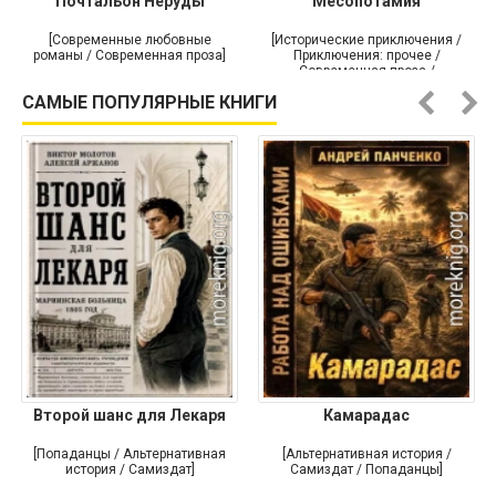
Почтальон Неруды
Месопотамия
[Современные любовные
[Исторические приключения /
романы / Современная проза]
Приключения: прочее /
Современная проза /
Историческая проза]
САМЫЕ ПОПУЛЯРНЫЕ КНИГИ
Второй шанс для Лекаря
Камарадас
[Попаданцы / Альтернативная
[Альтернативная история /
история / Самиздат]
Самиздат / Попаданцы]