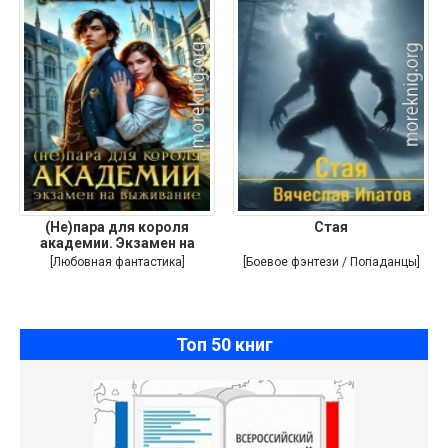
(Не)пара для короля
Стая
академии. Экзамен на
выживание
[Любовная фантастика]
[Боевое фэнтези / Попаданцы]
Топ 50 книг