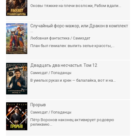
Оковы тяжкие на плечи возложи, Рабом вдали...
Случайный форс-мажор, или Дракон в комплект
...
Любовная фантастика / Самиздат
План был гениален: выпить зелье красоты,...
Двадцать два несчастья. Том 12
Самиздат / Попаданцы
В умелых руках и хрен — балалайка, вот и на...
Прорыв
Самиздат / Попаданцы
Пётр Воронов наконец активирует родовую
реликвию...