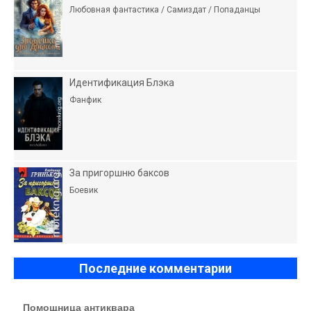
Любовная фантастика / Самиздат / Попаданцы
Идентификация Блэка
Фанфик
За пригоршню баксов
Боевик
Последние комментарии
Помощница антиквара