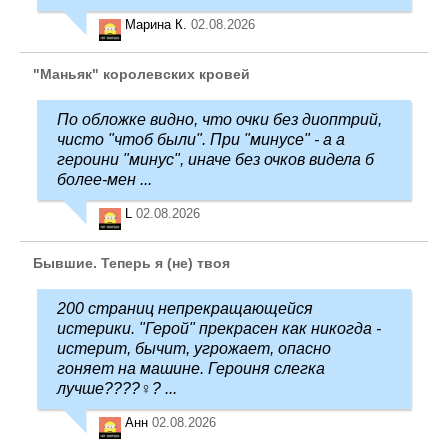
Марина К.
02.08.2026
"Маньяк" королевских кровей
По обложке видно, что очки без диоптрий,
чисто "чтоб были". При "минусе" - а а
героини "минус", иначе без очков видела б
более-мен ...
L
02.08.2026
Бывшие. Теперь я (не) твоя
200 страниц непрекращающейся
истерики. "Герой" прекрасен как никогда -
истерит, бычит, угрожает, опасно
гоняет на машине. Героиня слегка
лучше????‍♀️? ...
Анн
02.08.2026