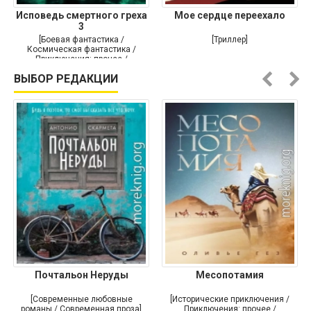
Исповедь смертного греха
Мое сердце переехало
3
[Боевая фантастика /
[Триллер]
Космическая фантастика /
Приключения: прочее /
Самиздат]
ВЫБОР РЕДАКЦИИ
Почтальон Неруды
Месопотамия
[Современные любовные
[Исторические приключения /
романы / Современная проза]
Приключения: прочее /