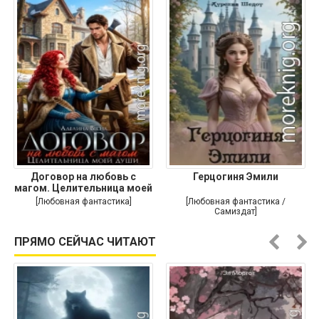
Договор на любовь с
Герцогиня Эмили
магом. Целительница моей
души
[Любовная фантастика]
[Любовная фантастика /
Самиздат]
ПРЯМО СЕЙЧАС ЧИТАЮТ