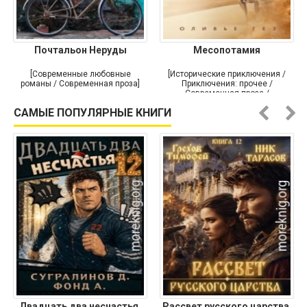
Почтальон Неруды
Месопотамия
[Современные любовные
[Исторические приключения /
романы / Современная проза]
Приключения: прочее /
Современная проза /
Историческая проза]
САМЫЕ ПОПУЛЯРНЫЕ КНИГИ
Двадцать два несчастья.
Рассвет русского царства.