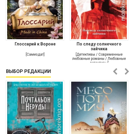
Глоссарий к Вороне
По следу солнечного
зайчика
[Самиздат]
[Детективы / Современные
любовные романы / Любовные
детективы]
ВЫБОР РЕДАКЦИИ