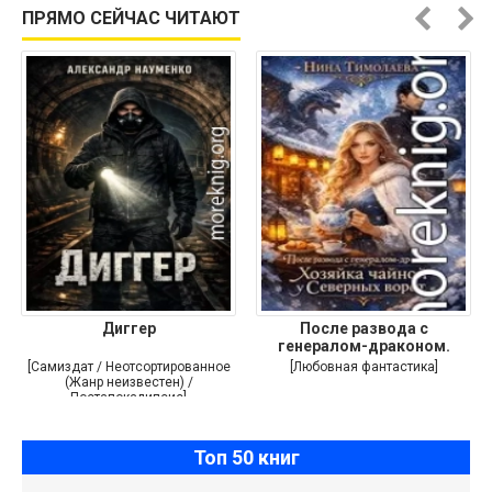
ПРЯМО СЕЙЧАС ЧИТАЮТ
Диггер
После развода с
генералом-драконом.
Хозяйка
[Самиздат / Неотсортированное
[Любовная фантастика]
(Жанр неизвестен) /
Постапокалипсис]
Топ 50 книг