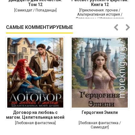
Том 12
Книга 12
[Самиздат / Попаданцы]
[Приключения: прочее /
Альтернативная история /
Попаданцы / Исторические
приключения]
САМЫЕ КОММЕНТИРУЕМЫЕ
Договор на любовь с
Герцогиня Эмили
магом. Целительница моей
души
[Любовная фантастика]
[Любовная фантастика /
Самиздат]