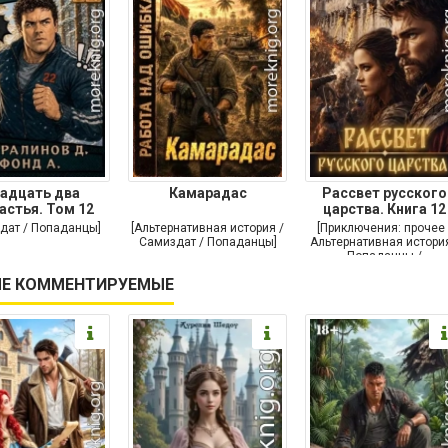
адцать два
Камарадас
Рассвет русского
астья. Том 12
царства. Книга 12
дат / Попаданцы]
[Альтернативная история /
[Приключения: прочее 
Самиздат / Попаданцы]
Альтернативная история
Попаданцы /
Исторические
Е КОММЕНТИРУЕМЫЕ
приключения]