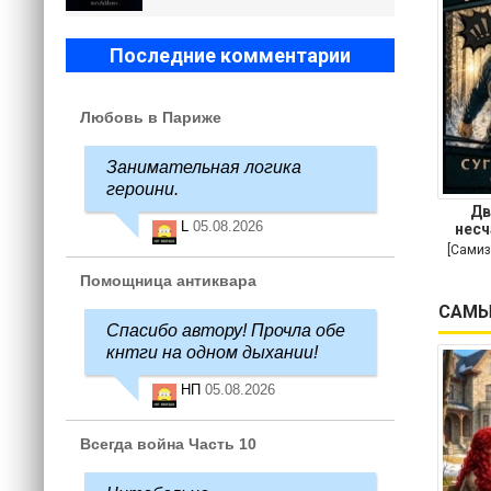
Последние комментарии
Любовь в Париже
Занимательная логика
героини.
Дв
L
05.08.2026
несч
[Самиз
Помощница антиквара
САМЫ
Спасибо автору! Прочла обе
кнтги на одном дыхании!
НП
05.08.2026
Всегда война Часть 10