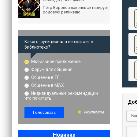
Самиздат / Попаданцы
Пётр Воронов наконец активирует
родовую реликвию...
Какого функционала не хватает в
библиотеке?
Мобильное приложение
Форум для общения
Общение в ТГ
Общение в MAX
Индивидуальные рекомендации
что почитать
Доб
Голосовать
Результаты
Новинки