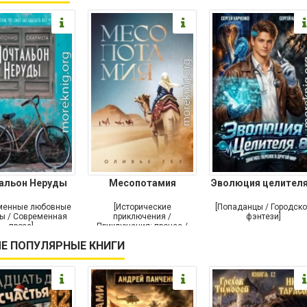
альон Неруды
Месопотамия
Эволюция целителя
менные любовные
[Исторические
[Попаданцы / Городск
ы / Современная
приключения /
фэнтези]
проза]
Приключения: прочее /
Современная проза /
Е ПОПУЛЯРНЫЕ КНИГИ
Историческая проза]