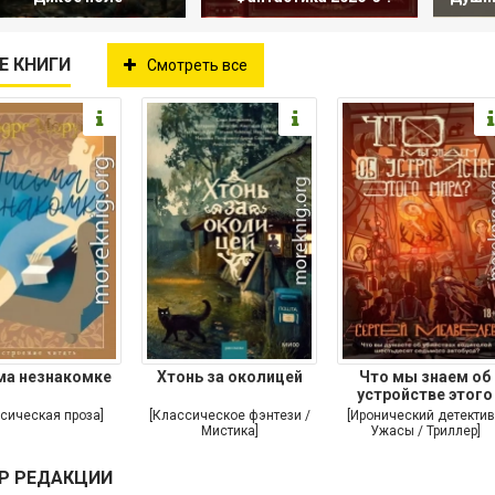
Е КНИГИ
Смотреть все
ма незнакомке
Хтонь за околицей
Что мы знаем об
устройстве этого
мира?
сическая проза]
[Классическое фэнтези /
[Иронический детектив
Мистика]
Ужасы / Триллер]
Р РЕДАКЦИИ