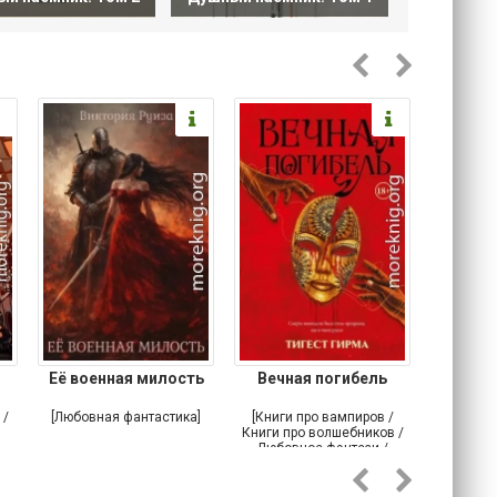
Её военная милость
Вечная погибель
Возв
Бр
 /
[Любовная фантастика]
[Книги про вампиров /
[Класс
Книги про волшебников /
Любовное фэнтези /
Классическое фэнтези]