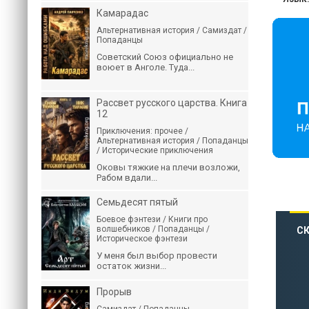
Камарадас
Альтернативная история / Самиздат /
Попаданцы
Советский Союз официально не
воюет в Анголе. Туда...
Рассвет русского царства. Книга
12
Приключения: прочее /
Альтернативная история / Попаданцы
/ Исторические приключения
Оковы тяжкие на плечи возложи,
Рабом вдали...
Семьдесят пятый
Боевое фэнтези / Книги про
волшебников / Попаданцы /
СК
Историческое фэнтези
У меня был выбор провести
остаток жизни...
Прорыв