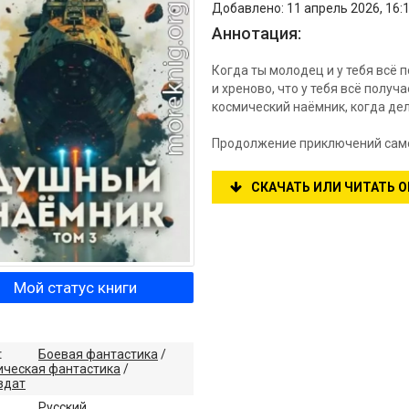
Добавлено: 11 апрель 2026, 16:1
Аннотация:
Когда ты молодец и у тебя всё п
и хреново, что у тебя всё получ
космический наёмник, когда дела
Продолжение приключений само
СКАЧАТЬ ИЛИ ЧИТАТЬ 
Мой статус книги
:
Боевая фантастика
/
ическая фантастика
/
здат
:
Русский