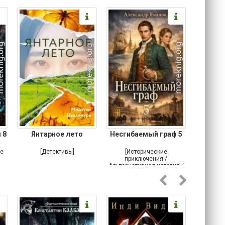
 8
Янтарное лето
Несгибаемый граф 5
Зав
Кровн
ое
[Детективы]
[Исторические
[Любовн
приключения /
Альтернативная история /
Попаданцы / Самиздат]