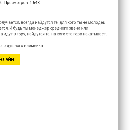
0. Просмотров: 1 643
олучается, всегда найдутся те, для кого ты не молодец
ается. И будь ты менеджер среднего звена или
 идут в гору, найдутся те, на кого эта гора накатывает.
го душного наёмника.
ОНЛАЙН