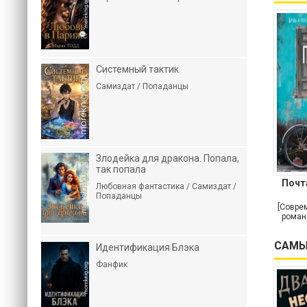
Системный тактик
Самиздат / Попаданцы
Злодейка для дракона. Попала,
так попала
Почт
Любовная фантастика / Самиздат /
Попаданцы
[Совре
роман
САМЫ
Идентификация Блэка
Фанфик