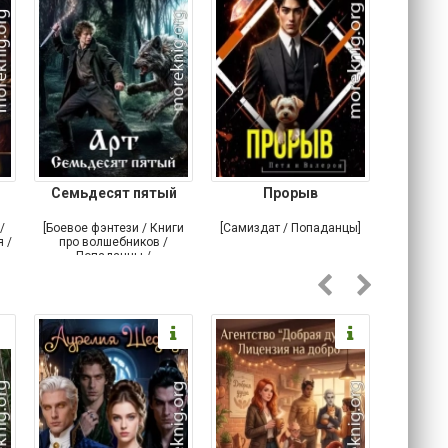
Семьдесят пятый
Прорыв
Веда и 
/
[Боевое фэнтези / Книги
[Самиздат / Попаданцы]
[Любовн
 /
про волшебников /
С
Попаданцы /
Историческое фэнтези]