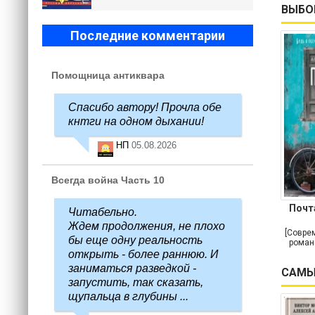
ВЫБО
Последние комментарии
Помощница антиквара
Спасибо автору! Прочла обе
кнтги на одном дыхании!
НП
05.08.2026
Всегда война Часть 10
Почт
Читабельно.
Ждем продолжения, не плохо
[Совре
бы еще одну реальность
роман
открыть - более раннюю. И
заниматься разведкой -
САМЫ
запустить, так сказать,
щупальца в глубины ...