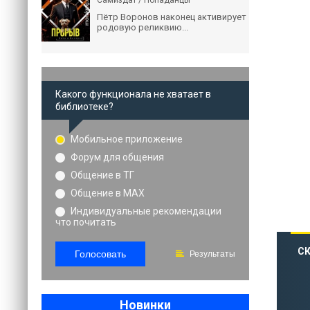
Самиздат / Попаданцы
Пётр Воронов наконец активирует
родовую реликвию...
Какого функционала не хватает в
библиотеке?
Мобильное приложение
Форум для общения
Общение в ТГ
Общение в MAX
Индивидуальные рекомендации
что почитать
СК
Голосовать
Результаты
Новинки