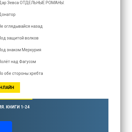
: Дар Зевса ОТДЕЛЬНЫЕ РОМАНЫ:
 Донатор
 Не оглядывайся назад
 Под защитой волков
 Под знаком Меркурия
Полёт над Фагусом
вич Босин: По обе стороны хребта
ОНЛАЙН
Я. КНИГИ 1-24