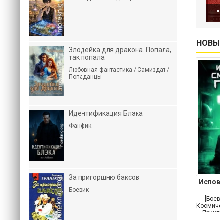
"
НОВЫ
Злодейка для дракона. Попала,
так попала
Любовная фантастика / Самиздат /
Попаданцы
Идентификация Блэка
Фанфик
За пригоршню баксов
Испов
Боевик
[Боев
Космиче
Прикл