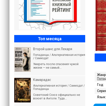
Топ месяца
Второй шанс для Лекаря
Попаданцы / Альтернативная история
/ Самиздат
Умереть после спасения чужой
жизни — не самый...
Жанр
Попа
Камарадас
Год:
Альтернативная история / Самиздат /
Попаданцы
Серия
Советский Союз официально не
Язык
воюет в Анголе. Туда...