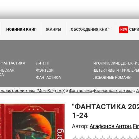
НОВИНКИ КНИГ
ЖАНРЫ
ОБСУЖДЕНИЯ КНИГ
СЕР
NEW
 ФАНТАСТИКА
ЛИТРПГ
ИРОНИЧЕСКИЕ ДЕТЕКТИ
ЧЕСКАЯ
ФЭНТЕЗИ
ДЕТЕКТИВЫ И ТРИЛЛЕРЫ
КА
ФАНТАСТИКА
ЛЮБОВНЫЕ РОМАНЫ
онная библиотека "MoreKnig.org"
»
Фантастика
»
Боевая фантастика
»
А
"ФАНТАСТИКА 202
1-24
Автор:
Агафонов Антон
,
Fi