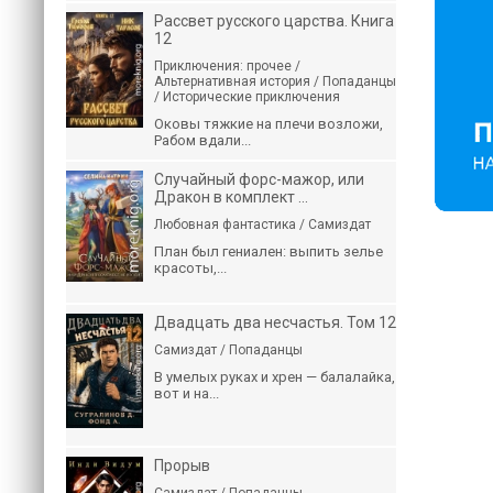
Рассвет русского царства. Книга
12
Приключения: прочее /
Альтернативная история / Попаданцы
/ Исторические приключения
Оковы тяжкие на плечи возложи,
Рабом вдали...
Случайный форс-мажор, или
Дракон в комплект ...
Любовная фантастика / Самиздат
План был гениален: выпить зелье
красоты,...
Двадцать два несчастья. Том 12
Самиздат / Попаданцы
В умелых руках и хрен — балалайка,
вот и на...
Прорыв