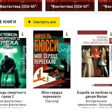
Фантастика 2026-65".
"Фантастика 2026-63".
"Фан
Е КНИГИ
Смотреть все
едь смертного
Мое сердце
Борьба за любовь п
греха 3
переехало
дворе Валуа
ая фантастика /
[Триллер]
[Исторические
ская фантастика /
приключения / Биограф
ючения: прочее /
и Мемуары / История]
Самиздат]