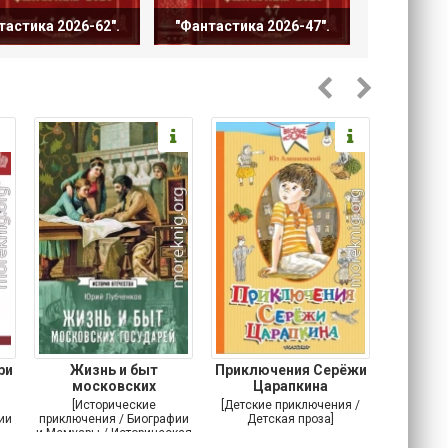
тастика 2026-62".
"Фантастика 2026-47".
ри
Жизнь и быт
Приключения Серёжи
Оско
московских
Царапкина
разби
государей
[Исторические
[Детские приключения /
[Соврем
ии
приключения / Биографии
Детская проза]
и Мемуары / Историческая
проза / История]