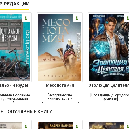
Р РЕДАКЦИИ
альон Неруды
Месопотамия
Эволюция целителя
менные любовные
[Исторические
[Попаданцы / Городск
ы / Современная
приключения /
фэнтези]
проза]
Приключения: прочее /
Современная проза /
Е ПОПУЛЯРНЫЕ КНИГИ
Историческая проза]