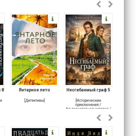
 8
Янтарное лето
Несгибаемый граф 5
Зав
Кровн
ое
[Детективы]
[Исторические
[Любовн
приключения /
Альтернативная история /
Попаданцы / Самиздат]