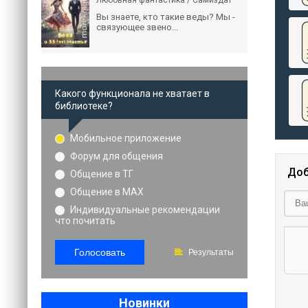
Любовная фантастика / Самиздат
Вы знаете, кто такие веды? Мы -
связующее звено...
Какого функционала не хватает в
библиотеке?
Мобильное приложение
Форум для общения
Доб
Общение в ТГ
Общение в MAX
Индивидуальные рекомендации
что почитать
Голосовать
Результаты
Новинки