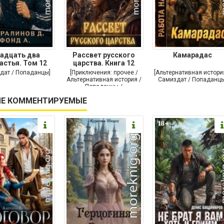
адцать два
Рассвет русского
Камарадас
астья. Том 12
царства. Книга 12
дат / Попаданцы]
[Приключения: прочее /
[Альтернативная истори
Альтернативная история /
Самиздат / Попаданцы
Попаданцы /
Исторические
Е КОММЕНТИРУЕМЫЕ
приключения]