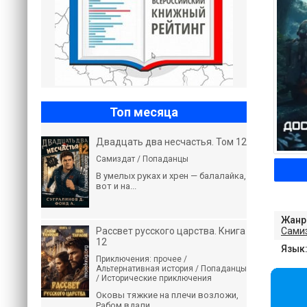
Топ месяца
Двадцать два несчастья. Том 12
Самиздат / Попаданцы
В умелых руках и хрен — балалайка,
вот и на...
Жанр
Рассвет русского царства. Книга
Сами
12
Язык
Приключения: прочее /
Альтернативная история / Попаданцы
/ Исторические приключения
Оковы тяжкие на плечи возложи,
Рабом вдали...