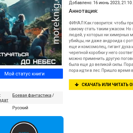
Добавлено: 16 июнь 2023, 21:10.
Аннотация:
ФИНАЛ Как говорится: чтобы пр
самому стать таким ужасом. Но 
людей, у которых ни химерных м
убийцы, ни даже андроида с р
еще и комсомолец, гигант духа 
черепной коробки у него соотве
можно применить другую поговорк
была еще до великой силы. Пора
пора идти в лес. Пришло время
Мой статус книги
СКАЧАТЬ ИЛИ ЧИТАТЬ 
:
Боевая фантастика
/
здат
:
Русский