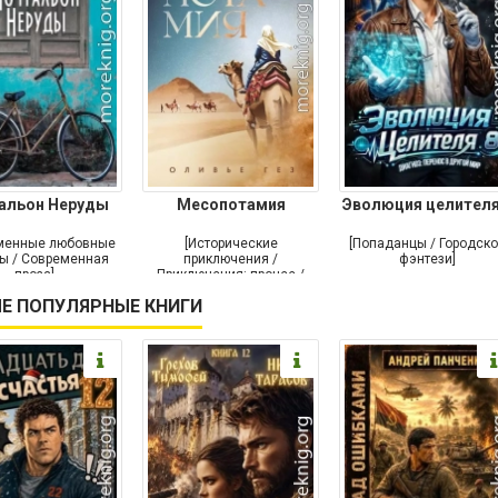
альон Неруды
Месопотамия
Эволюция целителя
менные любовные
[Исторические
[Попаданцы / Городск
ы / Современная
приключения /
фэнтези]
проза]
Приключения: прочее /
Современная проза /
Е ПОПУЛЯРНЫЕ КНИГИ
Историческая проза]