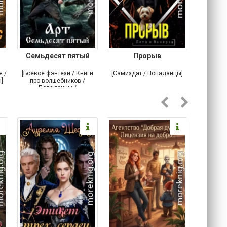
Семьдесят пятый
Прорыв
Веда и 
я /
[Боевое фэнтези / Книги
[Самиздат / Попаданцы]
[Любовн
]
про волшебников /
С
Попаданцы /
Историческое фэнтези]