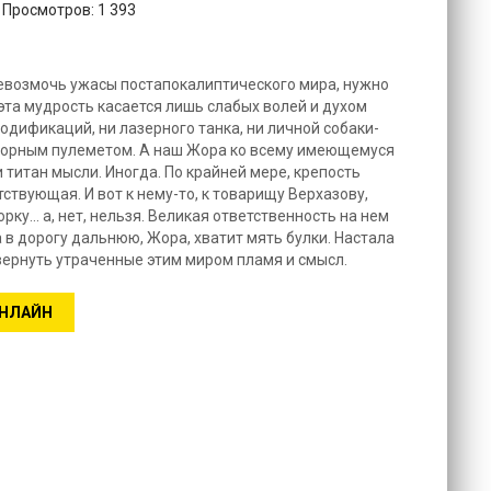
 Просмотров: 1 393
евозмочь ужасы постапокалиптического мира, нужно
эта мудрость касается лишь слабых волей и духом
одификаций, ни лазерного танка, ни личной собаки-
оторным пулеметом. А наш Жора ко всему имеющемуся
и титан мысли. Иногда. По крайней мере, крепость
тствующая. И вот к нему-то, к товарищу Верхазову,
у... а, нет, нельзя. Великая ответственность на нем
 в дорогу дальнюю, Жора, хватит мять булки. Настала
 вернуть утраченные этим миром пламя и смысл.
ОНЛАЙН