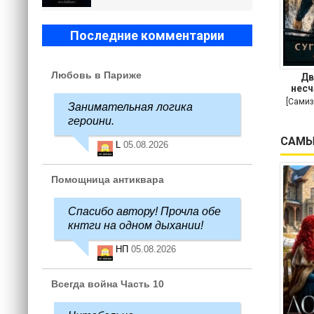
Последние комментарии
Любовь в Париже
Дв
несч
[Самиз
Занимательная логика
героини.
САМЫ
L
05.08.2026
Помощница антиквара
Спасибо автору! Прочла обе
кнтги на одном дыхании!
НП
05.08.2026
Всегда война Часть 10