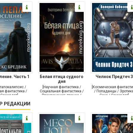
ление. Часть 1
Белая птица судного
Челнок Предтеч 3
дня
тапокалипсис /
[Научная фантастика /
[Космическая фантасти
ая фантастика /
Социальная фантастика /
/ Попаданцы / Эротика
Самиздат]
Приключения: прочее /
Секс / Самиздат]
Самиздат]
Р РЕДАКЦИИ