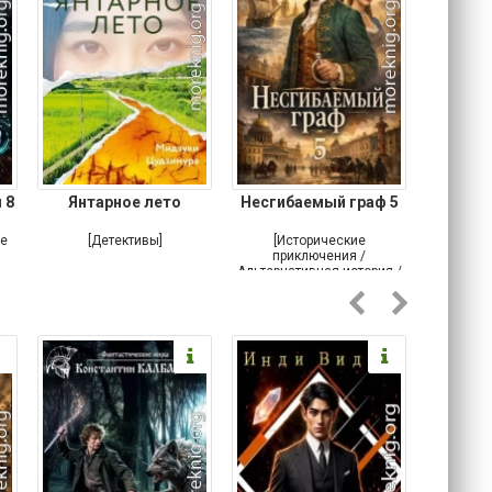
 8
Янтарное лето
Несгибаемый граф 5
Зав
Кровн
ое
[Детективы]
[Исторические
[Любовн
приключения /
Альтернативная история /
Попаданцы / Самиздат]