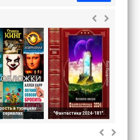
Мечтат
Пл
ость в турецких
сериалах.
"Фантастика 2024-181".