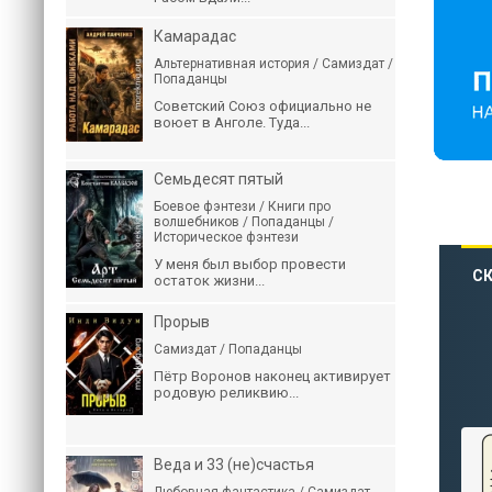
Камарадас
Альтернативная история / Самиздат /
Попаданцы
Советский Союз официально не
воюет в Анголе. Туда...
Семьдесят пятый
Боевое фэнтези / Книги про
волшебников / Попаданцы /
Историческое фэнтези
У меня был выбор провести
СК
остаток жизни...
Прорыв
Самиздат / Попаданцы
Пётр Воронов наконец активирует
родовую реликвию...
Веда и 33 (не)счастья