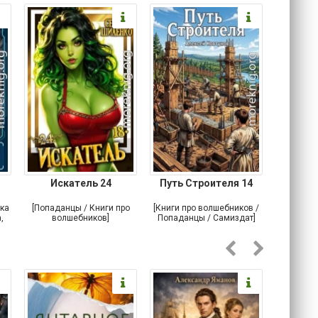
Искатель 24
Путь Строителя 14
Лесн
ка
[Попаданцы / Книги про
[Книги про волшебников /
[Книги п
,
волшебников]
Попаданцы / Самиздат]
По