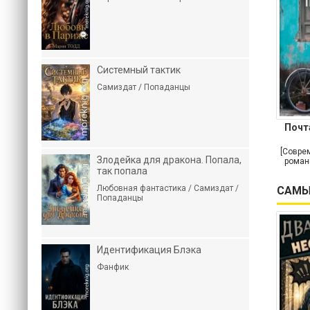
Системный тактик
Самиздат / Попаданцы
Почт
[Совре
Злодейка для дракона. Попала,
роман
так попала
Любовная фантастика / Самиздат /
САМЫ
Попаданцы
Идентификация Блэка
Фанфик