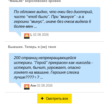
"Маньяк" королевских кровей
По обложке видно, что очки без диоптрий,
чисто "чтоб были". При "минусе" - а а
героини "минус", иначе без очков видела б
более-мен ...
L
02.08.2026
Бывшие. Теперь я (не) твоя
200 страниц непрекращающейся
истерики. "Герой" прекрасен как никогда -
истерит, бычит, угрожает, опасно
гоняет на машине. Героиня слегка
лучше????‍♀️? ...
Анн
02.08.2026
Смотреть все