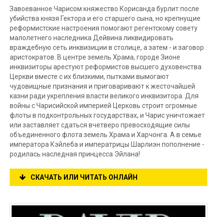
Завоеванное Чарисом княжество Корисанда бурлит после
убийства князя Гектора и его старшего сына, но крепнущие
реформистские настроения помогают регентскому совету
малолетнего наследника Дейвина ликвидировать
враждебную сеть инквизиции в столице, а затем - и заговор
аристократов. В центре земель Храма, городе Зионе
инквизиторы арестуют реформистов высшего духовенства
Церкви вместе с их близкими, пытками вымогают
чудовищные признания и приговаривают к жесточайшей
казни ради укрепления власти великого инквизитора. Для
войны с Чарисийской империей Церковь строит огромные
флоты в подконтрольных государствах, и Чарис уничтожает
или заставляет сдаться вчетверо превосходящие силы
объединенного флота земель Храма и Харчонга. А в семье
императора Кэйлеба и императрицы Шарлиэн пополнение -
родилась наследная принцесса Эйлана!
СКАЧАТЬ ИЛИ ЧИТАТЬ ОНЛАЙН