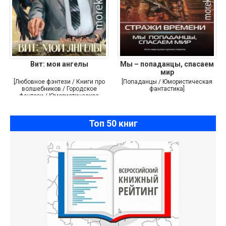
Вит: мои ангелы
Мы – попаданцы, спасаем
мир
[Любовное фэнтези / Книги про
[Попаданцы / Юмористическая
волшебников / Городское
фантастика]
фэнтези / Юмористическое
фэнтези]
Топ 50 книг