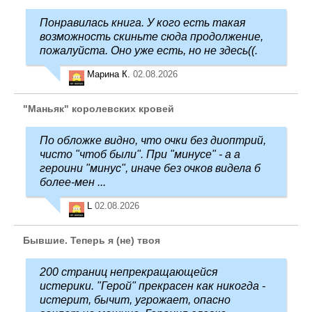
Понравилась книга. У кого есть такая
возможность скиньте сюда продолжение,
пожалуйста. Оно уже есть, но не здесь((.
Марина К.
02.08.2026
"Маньяк" королевских кровей
По обложке видно, что очки без диоптрий,
чисто "чтоб были". При "минусе" - а а
героини "минус", иначе без очков видела б
более-мен ...
L
02.08.2026
Бывшие. Теперь я (не) твоя
200 страниц непрекращающейся
истерики. "Герой" прекрасен как никогда -
истерит, бычит, угрожает, опасно