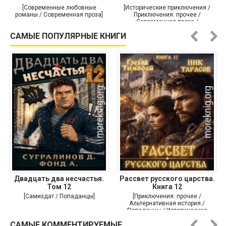
[Современные любовные
[Исторические приключения /
романы / Современная проза]
Приключения: прочее /
Современная проза /
Историческая проза]
САМЫЕ ПОПУЛЯРНЫЕ КНИГИ
Двадцать два несчастья.
Рассвет русского царства.
Том 12
Книга 12
[Самиздат / Попаданцы]
[Приключения: прочее /
Альтернативная история /
Попаданцы / Исторические
приключения]
САМЫЕ КОММЕНТИРУЕМЫЕ