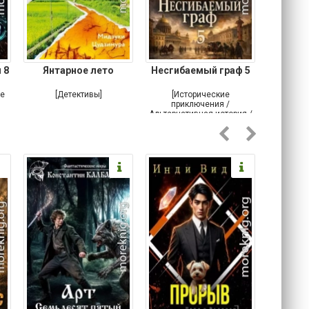
 8
Янтарное лето
Несгибаемый граф 5
Зав
Кровн
ое
[Детективы]
[Исторические
[Любовн
приключения /
Альтернативная история /
Попаданцы / Самиздат]