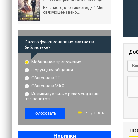
Любовная фантастика / Самиздат
Вы знаете, кто такие веды? Мы -
связующее звено...
Какого функционала не хватает в
библиотеке?
Доб
Мобильное приложение
Форум для общения
Общение в ТГ
Общение в MAX
Индивидуальные рекомендации
что почитать
Голосовать
Результаты
ПО
Новинки