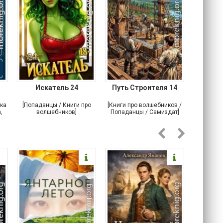
Искатель 24
Путь Строителя 14
Лесн
ка
[Попаданцы / Книги про
[Книги про волшебников /
[Книги п
,
волшебников]
Попаданцы / Самиздат]
По