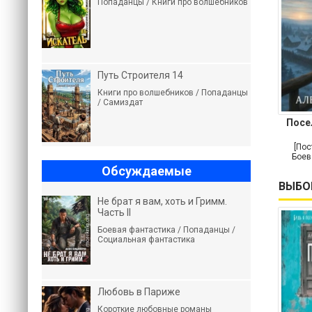
Попаданцы / Книги про волшебников
Путь Строителя 14
Книги про волшебников / Попаданцы
/ Самиздат
Посе
[Пос
Боев
Обсуждаемые
ВЫБО
Не брат я вам, хоть и Гримм.
Часть II
Боевая фантастика / Попаданцы /
Социальная фантастика
Любовь в Париже
Короткие любовные романы