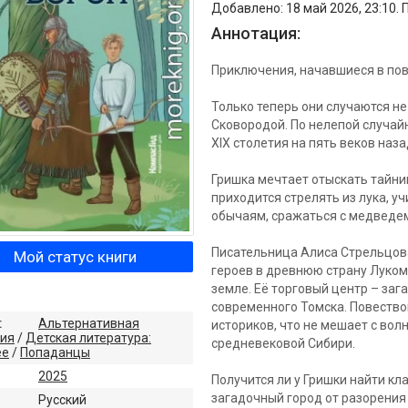
Добавлено: 18 май 2026, 23:10. 
Аннотация:
Приключения, начавшиеся в по
Только теперь они случаются не
Сковородой. По нелепой случай
XIX столетия на пять веков наз
Гришка мечтает отыскать тайник
приходится стрелять из лука, у
обычаям, сражаться с медведе
Писательница Алиса Стрельцова
Мой статус книги
героев в древнюю страну Луком
земле. Её торговый центр – заг
современного Томска. Повеств
:
Альтернативная
историков, что не мешает с вол
рия
/
Детская литература:
средневековой Сибири.
ее
/
Попаданцы
2025
Получится ли у Гришки найти кл
загадочный город от разорения 
:
Русский