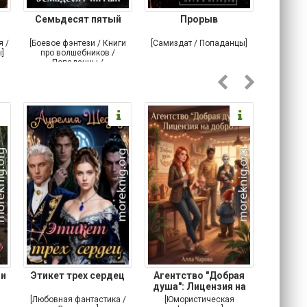
Семьдесят пятый
Прорыв
Веда и 
я /
[Боевое фэнтези / Книги
[Самиздат / Попаданцы]
[Любовн
]
про волшебников /
С
Попаданцы /
Историческое фэнтези]
 и
Этикет трех сердец
Агентство "Добрая
Не 
душа": Лицензия на
добро
[Любовная фантастика /
[Юмористическая
[Любовн