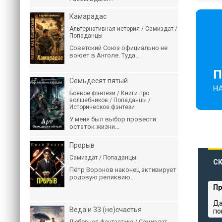
Камарадас
Альтернативная история / Самиздат /
Попаданцы
Советский Союз официально не
воюет в Анголе. Туда...
Семьдесят пятый
Боевое фэнтези / Книги про
волшебников / Попаданцы /
Историческое фэнтези
У меня был выбор провести
остаток жизни...
Прорыв
Самиздат / Попаданцы
СК
Пётр Воронов наконец активирует
родовую реликвию...
Пр
Да
Веда и 33 (не)счастья
по