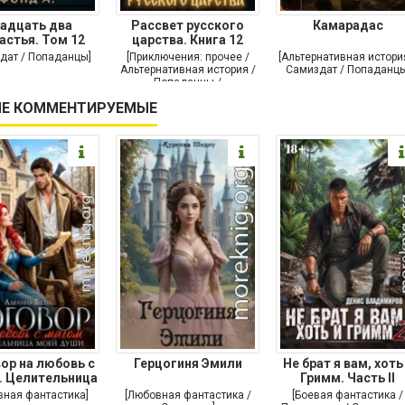
адцать два
Рассвет русского
Камарадас
астья. Том 12
царства. Книга 12
дат / Попаданцы]
[Приключения: прочее /
[Альтернативная истори
Альтернативная история /
Самиздат / Попаданцы
Попаданцы /
Исторические
Е КОММЕНТИРУЕМЫЕ
приключения]
ор на любовь с
Герцогиня Эмили
Не брат я вам, хоть
. Целительница
Гримм. Часть II
моей души
вная фантастика]
[Любовная фантастика /
[Боевая фантастика /