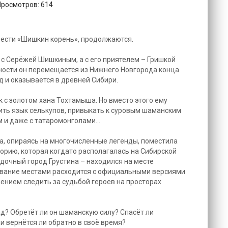
Просмотров: 614
вести «Шишкин корень», продолжаются.
 с Серёжей Шишкиным, а с его приятелем – Гришкой
ности он перемещается из Нижнего Новгорода конца
ад и оказывается в древней Сибири.
 с золотом хана Тохтамыша. Но вместо этого ему
чить язык селькупов, привыкать к суровым шаманским
м и даже с татаромонголами…
, опираясь на многочисленные легенды, поместила
орию, которая когдато располагалась на Сибирской
адочный город Грустина – находился на месте
ование местами расходится с официальными версиями
нением следить за судьбой героев на просторах
ад? Обретёт ли он шаманскую силу? Спасёт ли
и вернётся ли обратно в своё время?