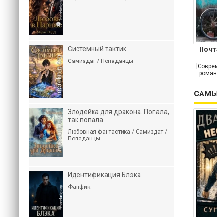
Системный тактик
Почт
Самиздат / Попаданцы
[Совре
роман
САМЫ
Злодейка для дракона. Попала,
так попала
Любовная фантастика / Самиздат /
Попаданцы
Идентификация Блэка
Фанфик