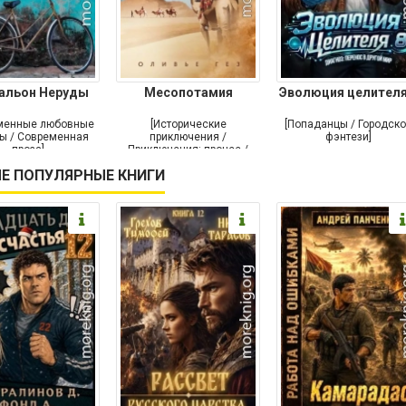
альон Неруды
Месопотамия
Эволюция целителя
менные любовные
[Исторические
[Попаданцы / Городск
ы / Современная
приключения /
фэнтези]
проза]
Приключения: прочее /
Современная проза /
Е ПОПУЛЯРНЫЕ КНИГИ
Историческая проза]