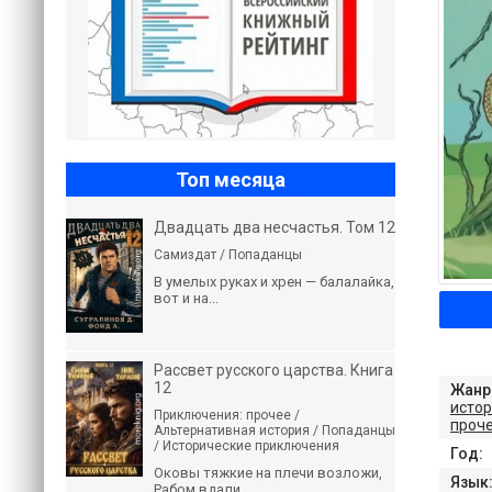
Топ месяца
Двадцать два несчастья. Том 12
Самиздат / Попаданцы
В умелых руках и хрен — балалайка,
вот и на...
Рассвет русского царства. Книга
12
Жанр
исто
Приключения: прочее /
проч
Альтернативная история / Попаданцы
/ Исторические приключения
Год:
Оковы тяжкие на плечи возложи,
Язык
Рабом вдали...