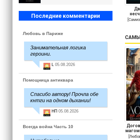
Дв
несч
Последние комментарии
[Самиз
Любовь в Париже
САМЫ
Занимательная логика
героини.
L
05.08.2026
Помощница антиквара
Спасибо автору! Прочла обе
кнтги на одном дыхании!
НП
05.08.2026
Догов
Всегда война Часть 10
магом
[Любо