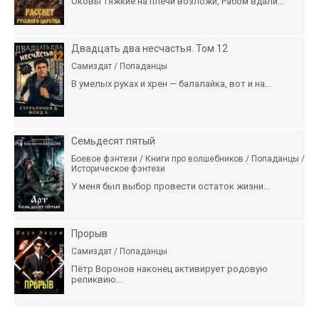
Оковы тяжкие на плечи возложи, Рабом вдали...
Двадцать два несчастья. Том 12
Самиздат / Попаданцы
В умелых руках и хрен — балалайка, вот и на...
Семьдесят пятый
Боевое фэнтези / Книги про волшебников / Попаданцы /
Историческое фэнтези
У меня был выбор провести остаток жизни...
Прорыв
Самиздат / Попаданцы
Пётр Воронов наконец активирует родовую
реликвию...