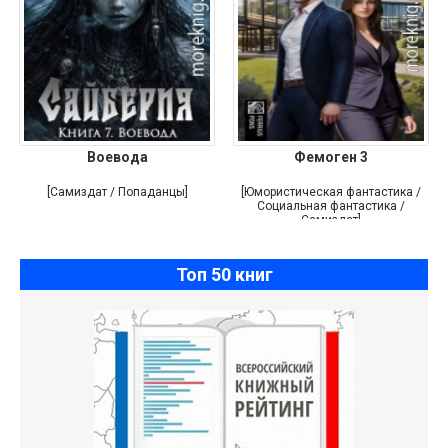
Воевода
Фемоген 3
[Самиздат / Попаданцы]
[Юмористическая фантастика /
Социальная фантастика /
Самиздат]
Топ 50 книг