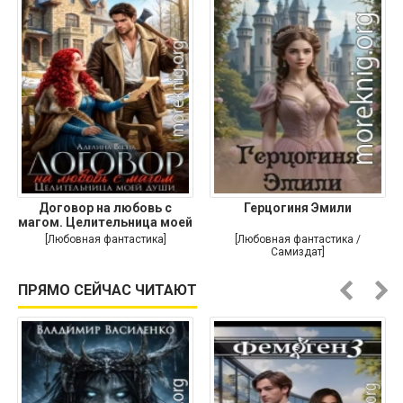
Договор на любовь с
Герцогиня Эмили
магом. Целительница моей
души
[Любовная фантастика]
[Любовная фантастика /
Самиздат]
ПРЯМО СЕЙЧАС ЧИТАЮТ