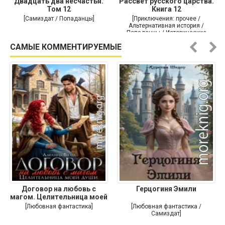
Двадцать два несчастья.
Рассвет русского царства.
Том 12
Книга 12
[Самиздат / Попаданцы]
[Приключения: прочее /
Альтернативная история /
Попаданцы / Исторические
приключения]
САМЫЕ КОММЕНТИРУЕМЫЕ
Договор на любовь с
Герцогиня Эмили
магом. Целительница моей
души
[Любовная фантастика]
[Любовная фантастика /
Самиздат]