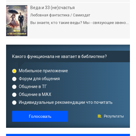
Веда и 33 (не)счастья
Любовная фантастика / Самиздат
Вы знаете, кто такие веды? Мы - связующее звено...
Какого функционала не хватает в библиотеке?
Мобильное приложение
Форум для общения
Общение в ТГ
Общение в MAX
Индивидуальные рекомендации что почитать
Голосовать
Результаты