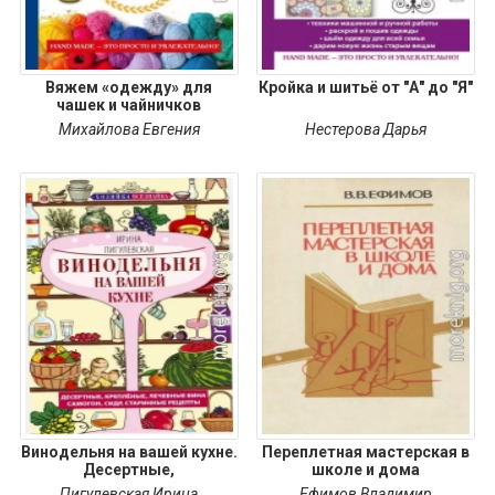
Вяжем «одежду» для
Кройка и шитьё от "А" до "Я"
чашек и чайничков
Михайлова Евгения
Нестерова Дарья
Винодельня на вашей кухне.
Переплетная мастерская в
Десертные,
школе и дома
Пигулевская Ирина
Ефимов Владимир