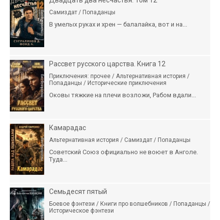
Двадцать два несчастья. Том 12
Самиздат / Попаданцы
В умелых руках и хрен — балалайка, вот и на...
Рассвет русского царства. Книга 12
Приключения: прочее / Альтернативная история /
Попаданцы / Исторические приключения
Оковы тяжкие на плечи возложи, Рабом вдали...
Камарадас
Альтернативная история / Самиздат / Попаданцы
Советский Союз официально не воюет в Анголе.
Туда...
Семьдесят пятый
Боевое фэнтези / Книги про волшебников / Попаданцы /
Историческое фэнтези