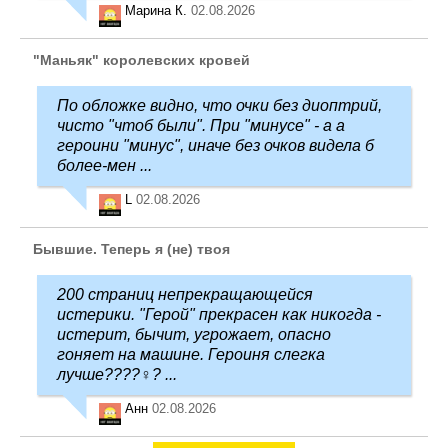
Марина К.
02.08.2026
"Маньяк" королевских кровей
По обложке видно, что очки без диоптрий,
чисто "чтоб были". При "минусе" - а а
героини "минус", иначе без очков видела б
более-мен ...
L
02.08.2026
Бывшие. Теперь я (не) твоя
200 страниц непрекращающейся
истерики. "Герой" прекрасен как никогда -
истерит, бычит, угрожает, опасно
гоняет на машине. Героиня слегка
лучше????‍♀️? ...
Анн
02.08.2026