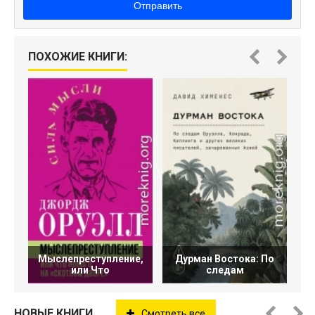
Отправить
ПОХОЖИЕ КНИГИ:
С
Мыслепреступление,
Дурман Востока: По
или Что
следам
НОВЫЕ КНИГИ
Смотреть все