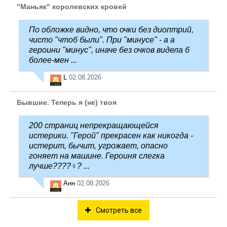
"Маньяк" королевских кровей
По обложке видно, что очки без диоптрий,
чисто "чтоб были". При "минусе" - а а
героини "минус", иначе без очков видела б
более-мен ...
L
02.08.2026
Бывшие. Теперь я (не) твоя
200 страниц непрекращающейся
истерики. "Герой" прекрасен как никогда -
истерит, бычит, угрожает, опасно
гоняет на машине. Героиня слегка
лучше????‍♀️? ...
Анн
02.08.2026
Смотреть все