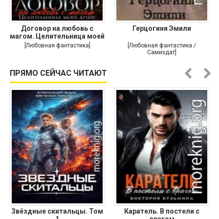
Договор на любовь с
Герцогиня Эмили
магом. Целительница моей
души
[Любовная фантастика]
[Любовная фантастика /
Самиздат]
ПРЯМО СЕЙЧАС ЧИТАЮТ
Звёздные скитальцы. Том
Каратель. В постели с
1
врагом