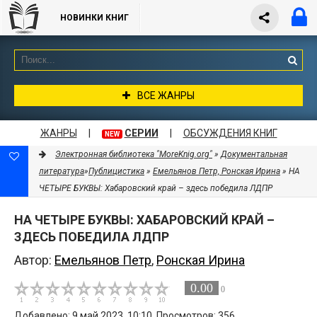
НОВИНКИ КНИГ
ВСЕ ЖАНРЫ
ЖАНРЫ
|
СЕРИИ
|
ОБСУЖДЕНИЯ КНИГ
NEW
Электронная библиотека "MoreKnig.org"
»
Документальная
литература
»
Публицистика
»
Емельянов Петр, Ронская Ирина
» НА
ЧЕТЫРЕ БУКВЫ: Хабаровский край – здесь победила ЛДПР
НА ЧЕТЫРЕ БУКВЫ: ХАБАРОВСКИЙ КРАЙ –
ЗДЕСЬ ПОБЕДИЛА ЛДПР
Автор:
Емельянов Петр
,
Ронская Ирина
0.00
0
Добавлено: 9 май 2023, 10:10. Просмотров: 356