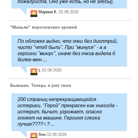
пожалуйста. Оно уже есть, но не здесь((.
Марина К.
02.08.2026
"Маньяк" королевских кровей
По обложке видно, что очки без диоптрий,
чисто "чтоб были". При "минусе" - а а
героини "минус", иначе без очков видела б
более-мен ...
L
02.08.2026
Бывшие. Теперь я (не) твоя
200 страниц непрекращающейся
истерики. "Герой" прекрасен как никогда -
истерит, бычит, угрожает, опасно
гоняет на машине. Героиня слегка
лучше????‍♀️? ...
Анн
02.08.2026