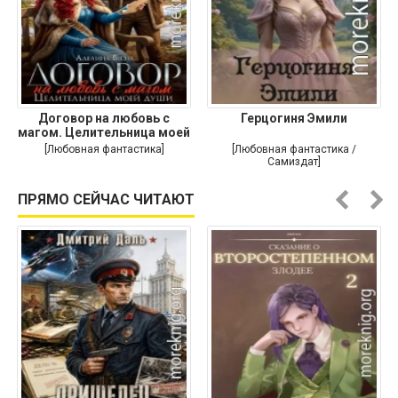
Договор на любовь с
Герцогиня Эмили
магом. Целительница моей
души
[Любовная фантастика]
[Любовная фантастика /
Самиздат]
ПРЯМО СЕЙЧАС ЧИТАЮТ