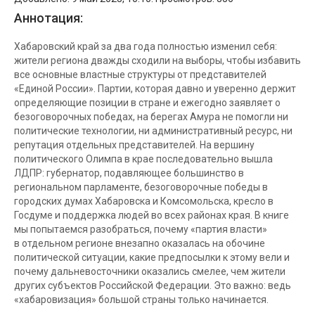
Аннотация:
Хабаровский край за два года полностью изменил себя:
жители региона дважды сходили на выборы, чтобы избавить
все основные властные структуры от представителей
«Единой России». Партии, которая давно и уверенно держит
определяющие позиции в стране и ежегодно заявляет о
безоговорочных победах, на берегах Амура не помогли ни
политические технологии, ни административный ресурс, ни
репутация отдельных представителей. На вершину
политического Олимпа в крае последовательно вышла
ЛДПР: губернатор, подавляющее большинство в
региональном парламенте, безоговорочные победы в
городских думах Хабаровска и Комсомольска, кресло в
Госдуме и поддержка людей во всех районах края. В книге
мы попытаемся разобраться, почему «партия власти»
в отдельном регионе внезапно оказалась на обочине
политической ситуации, какие предпосылки к этому вели и
почему дальневосточники оказались смелее, чем жители
других субъектов Российской Федерации. Это важно: ведь
«хабаровизация» большой страны только начинается.