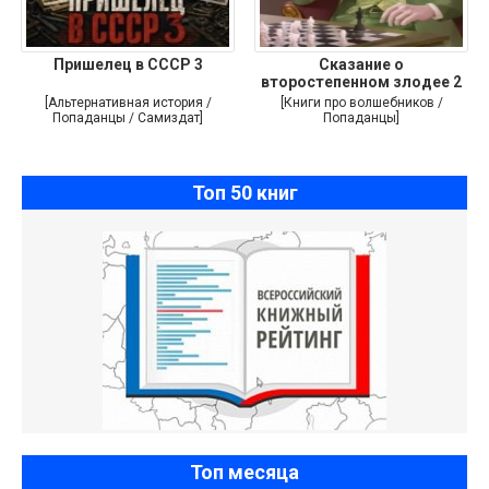
Пришелец в СССР 3
Сказание о
второстепенном злодее 2
[Альтернативная история /
[Книги про волшебников /
Попаданцы / Самиздат]
Попаданцы]
Топ 50 книг
Топ месяца