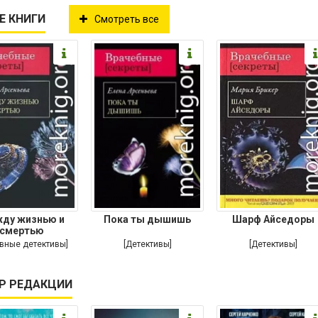
Е КНИГИ
Смотреть все
ду жизнью и
Пока ты дышишь
Шарф Айседоры
смертью
вные детективы]
[Детективы]
[Детективы]
Р РЕДАКЦИИ