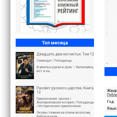
Топ месяца
Двадцать два несчастья. Том 12
Самиздат / Попаданцы
В умелых руках и хрен — балалайка,
вот и на...
Рассвет русского царства. Книга
Жанр
12
Публ
Приключения: прочее /
Год:
Альтернативная история / Попаданцы
/ Исторические приключения
Язык
Оковы тяжкие на плечи возложи,
Рабом вдали...