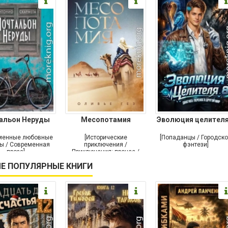
альон Неруды
Месопотамия
Эволюция целителя
менные любовные
[Исторические
[Попаданцы / Городск
ы / Современная
приключения /
фэнтези]
проза]
Приключения: прочее /
Современная проза /
Е ПОПУЛЯРНЫЕ КНИГИ
Историческая проза]