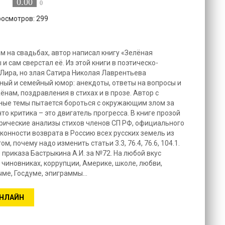
0.00
0
росмотров: 299
м на свадьбах, автор написал книгу «Зелёная
и сам сверстал её. Из этой книги в поэтическо-
Лира, но злая Сатира Николая Лаврентьева
ый и семейный юмор: анекдоты, ответы на вопросы и
ёнам, поздравления в стихах и в прозе. Автор с
ные темы пытается бороться с окружающим злом за
то критика – это двигатель прогресса. В книге прозой
рические анализы стихов членов СП РФ, официального
аконности возврата в Россию всех русских земель из
м, почему надо изменить статьи 3.3, 76.4, 76.6, 104.1.
0 приказа Бастрыкина А.И. за №72. На любой вкус
, чиновниках, коррупции, Америке, школе, любви,
рыме, Госдуме, эпиграммы…
ОНЛАЙН