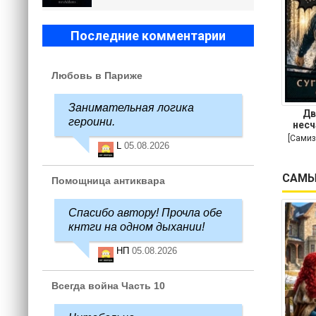
Последние комментарии
Любовь в Париже
Занимательная логика
Дв
героини.
несч
[Самиз
L
05.08.2026
САМЫ
Помощница антиквара
Спасибо автору! Прочла обе
кнтги на одном дыхании!
НП
05.08.2026
Всегда война Часть 10