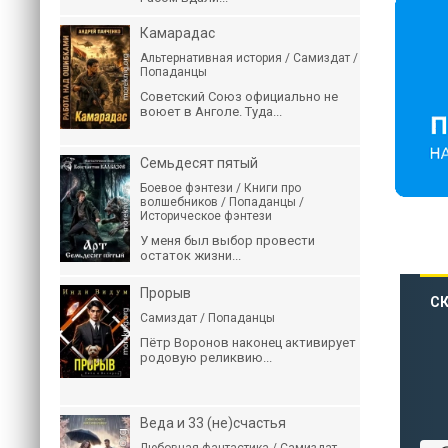
Камарадас
Альтернативная история / Самиздат /
Попаданцы
Советский Союз официально не
воюет в Анголе. Туда...
Семьдесят пятый
Боевое фэнтези / Книги про
волшебников / Попаданцы /
Историческое фэнтези
У меня был выбор провести
остаток жизни...
Прорыв
СК
Самиздат / Попаданцы
Пётр Воронов наконец активирует
родовую реликвию...
Веда и 33 (не)счастья