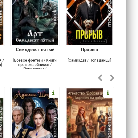
Семьдесят пятый
Прорыв
Веда и 
я /
[Боевое фэнтези / Книги
[Самиздат / Попаданцы]
[Любовн
]
про волшебников /
С
Попаданцы /
Историческое фэнтези]