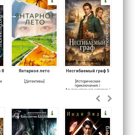
 8
Янтарное лето
Несгибаемый граф 5
Зав
Кровн
ое
[Детективы]
[Исторические
[Любовн
приключения /
Альтернативная история /
Попаданцы / Самиздат]