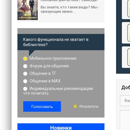
Любовная фантастика / Самиздат
Вы знаете, кто такие веды? Мы -
связующее звено...
Какого функционала не хватает в
библиотеке?
Мобильное приложение
Форум для общения
Общение в ТГ
Общение в MAX
Доб
Индивидуальные рекомендации
что почитать
Голосовать
Результаты
Новинки