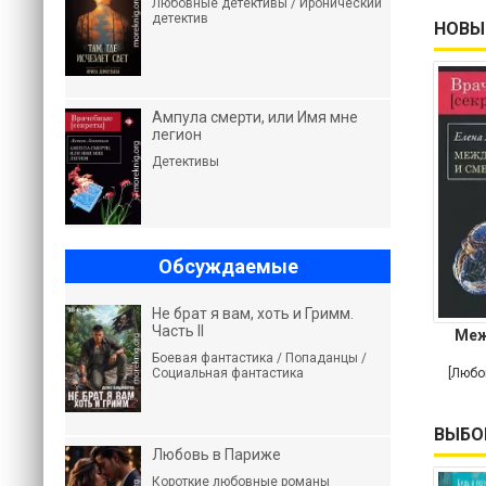
Любовные детективы / Иронический
детектив
НОВЫ
Ампула смерти, или Имя мне
легион
Детективы
Обсуждаемые
Не брат я вам, хоть и Гримм.
Часть II
Меж
Боевая фантастика / Попаданцы /
Социальная фантастика
[Любо
ВЫБО
Любовь в Париже
Короткие любовные романы