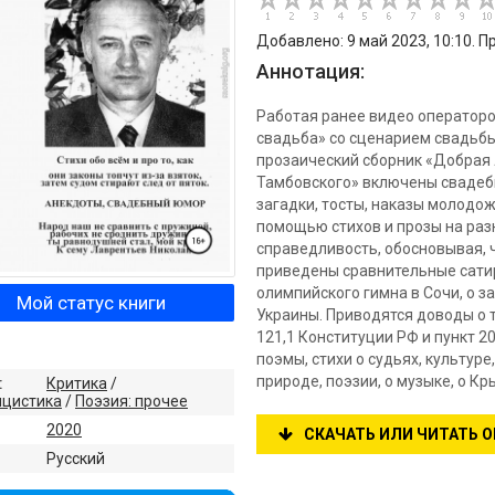
Добавлено: 9 май 2023, 10:10. П
Аннотация:
Работая ранее видео операторо
свадьба» со сценарием свадьбы 
прозаический сборник «Добрая 
Тамбовского» включены свадебн
загадки, тосты, наказы молодож
помощью стихов и прозы на раз
справедливость, обосновывая, ч
приведены сравнительные сати
олимпийского гимна в Сочи, о з
Мой статус книги
Украины. Приводятся доводы о то
121,1 Конституции РФ и пункт 2
поэмы, стихи о судьях, культуре
природе, поэзии, о музыке, о К
:
Критика
/
ицистика
/
Поэзия: прочее
2020
СКАЧАТЬ ИЛИ ЧИТАТЬ 
:
Русский