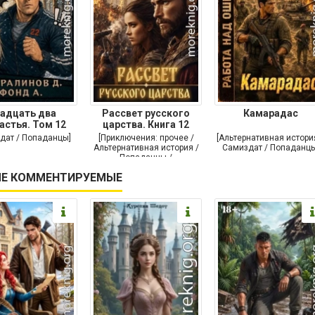
адцать два
Рассвет русского
Камарадас
астья. Том 12
царства. Книга 12
дат / Попаданцы]
[Приключения: прочее /
[Альтернативная истори
Альтернативная история /
Самиздат / Попаданцы
Попаданцы /
Исторические
Е КОММЕНТИРУЕМЫЕ
приключения]