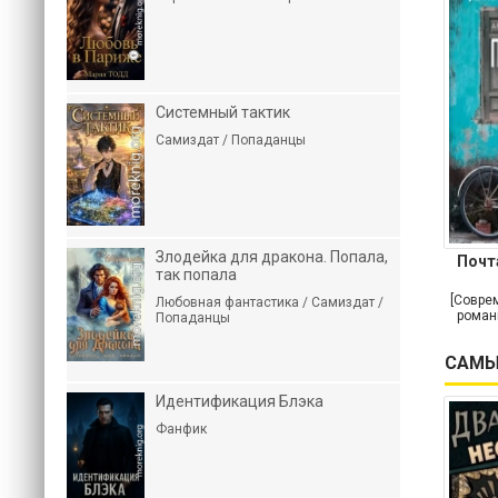
Системный тактик
Самиздат / Попаданцы
Злодейка для дракона. Попала,
Почт
так попала
[Совре
Любовная фантастика / Самиздат /
роман
Попаданцы
САМЫ
Идентификация Блэка
Фанфик