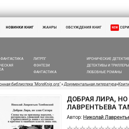
НОВИНКИ КНИГ
ЖАНРЫ
ОБСУЖДЕНИЯ КНИГ
СЕР
NEW
 ФАНТАСТИКА
ЛИТРПГ
ИРОНИЧЕСКИЕ ДЕТЕКТИ
ЧЕСКАЯ
ФЭНТЕЗИ
ДЕТЕКТИВЫ И ТРИЛЛЕРЫ
КА
ФАНТАСТИКА
ЛЮБОВНЫЕ РОМАНЫ
онная библиотека "MoreKnig.org"
»
Документальная литература
»
Крит
ДОБРАЯ ЛИРА, НО
ЛАВРЕНТЬЕВА ТА
Автор:
Николай Лавренть