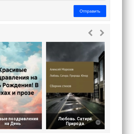
Отправить
Стихотвор
вые поздравления
Любовь. Сатира.
на День
Природа.