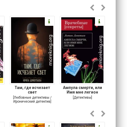
Там, где исчезает
Ампула смерти, или
Ставка
свет
Имя мне легион
[Любовные детективы /
[Детективы]
[Кримина
Иронический детектив]