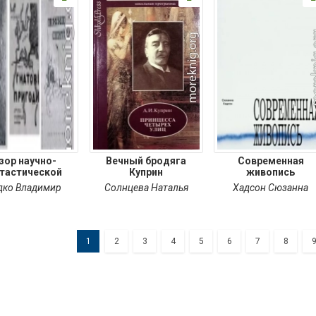
зор научно-
Вечный бродяга
Современная
тастической
Куприн
живопись
итературы
дко Владимир
Солнцева Наталья
Хадсон Сюзанна
1
2
3
4
5
6
7
8