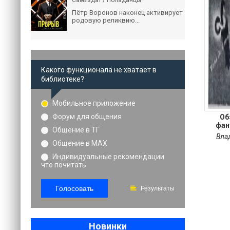
Самиздат / Попаданцы
Пётр Воронов наконец активирует
родовую реликвию...
Какого функционала не хватает в
библиотеке?
Мобильное приложение
Форум для общения
Об
фан
Общение в ТГ
л
Вла
Общение в MAX
Индивидуальные рекомендации
что почитать
Голосовать
Результаты
Новинки