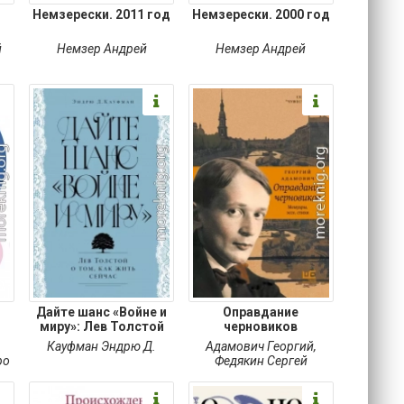
Виктор
Немзерески. 2011 год
Немзерески. 2000 год
й
Немзер Андрей
Немзер Андрей
Дайте шанс «Войне и
Оправдание
миру»: Лев Толстой
черновиков
Кауфман Эндрю Д.
Адамович Георгий
,
ро
Федякин Сергей