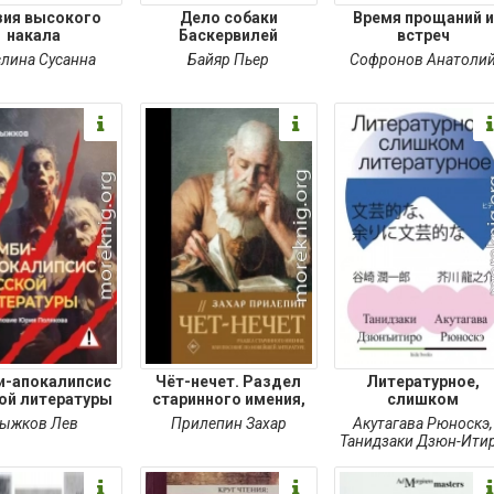
зия высокого
Дело собаки
Время прощаний и
накала
Баскервилей
встреч
лина Сусанна
Байяр Пьер
Софронов Анатоли
и-апокалипсис
Чёт-нечет. Раздел
Литературное,
ой литературы
старинного имения,
слишком
литературное
ыжков Лев
Прилепин Захар
Акутагава Рюноскэ
,
Танидзаки Дзюн-Ити