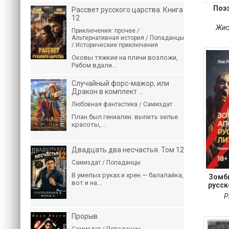
Поэ
Рассвет русского царства. Книга
12
Жис
Приключения: прочее /
Альтернативная история / Попаданцы
/ Исторические приключения
Оковы тяжкие на плечи возложи,
Рабом вдали...
Случайный форс-мажор, или
Дракон в комплект ...
Любовная фантастика / Самиздат
План был гениален: выпить зелье
красоты,...
Двадцать два несчастья. Том 12
Самиздат / Попаданцы
В умелых руках и хрен — балалайка,
Зомб
вот и на...
русск
Р
Прорыв