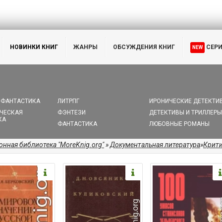
НОВИНКИ КНИГ
ЖАНРЫ
ОБСУЖДЕНИЯ КНИГ
СЕР
NEW
 ФАНТАСТИКА
ЛИТРПГ
ИРОНИЧЕСКИЕ ДЕТЕКТИ
ЧЕСКАЯ
ФЭНТЕЗИ
ДЕТЕКТИВЫ И ТРИЛЛЕРЫ
КА
ФАНТАСТИКА
ЛЮБОВНЫЕ РОМАНЫ
онная библиотека "MoreKnig.org"
»
Документальная литература
»
Крит