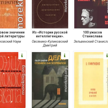
овом значении
Из «Истории русской
100 ужасов
ой литературы
интеллигенции».
Станислава
Зельвенского
ковский Наум
Овсянико-Куликовский
Зельвенский Станисл
Дмитрий