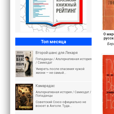
О мир
русск
Топ месяца
Бер
Второй шанс для Лекаря
Попаданцы / Альтернативная история
/ Самиздат
Умереть после спасения чужой
жизни — не самый...
Камарадас
Альтернативная история / Самиздат /
Попаданцы
Советский Союз официально не
воюет в Анголе. Туда...