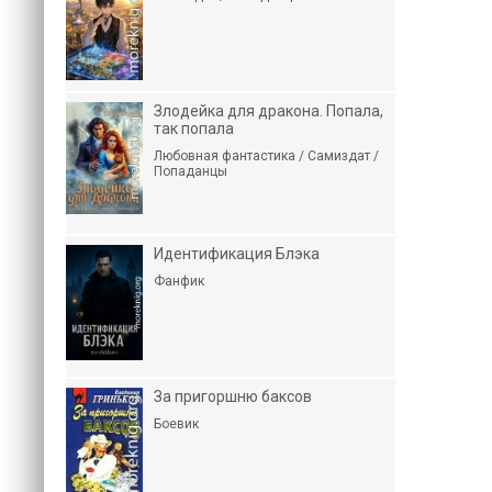
Злодейка для дракона. Попала,
так попала
Любовная фантастика / Самиздат /
Попаданцы
Идентификация Блэка
Фанфик
За пригоршню баксов
Боевик