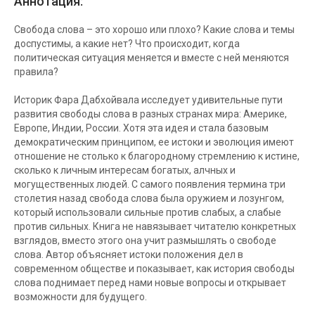
Аннотация:
Свобода слова – это хорошо или плохо? Какие слова и темы
доспустимы, а какие нет? Что происходит, когда
политическая ситуация меняется и вместе с ней меняются
правила?
Историк Фара Дабхойвала исследует удивительные пути
развития свободы слова в разных странах мира: Америке,
Европе, Индии, России. Хотя эта идея и стала базовым
демократическим принципом, ее истоки и эволюция имеют
отношение не столько к благородному стремлению к истине,
сколько к личным интересам богатых, алчных и
могущественных людей. С самого появления термина три
столетия назад свобода слова была оружием и лозунгом,
который использовали сильные против слабых, а слабые
против сильных. Книга не навязывает читателю конкретных
взглядов, вместо этого она учит размышлять о свободе
слова. Автор объясняет истоки положения дел в
современном обществе и показывает, как история свободы
слова поднимает перед нами новые вопросы и открывает
возможности для будущего.