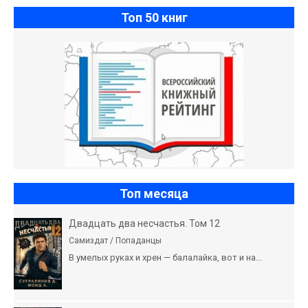
Топ 50 книг
Топ месяца
Двадцать два несчастья. Том 12
Самиздат / Попаданцы
В умелых руках и хрен — балалайка, вот и на...