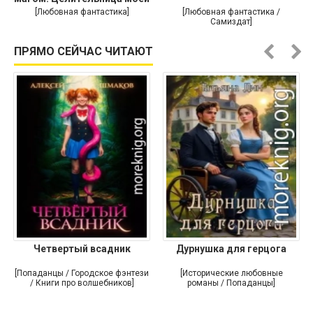
души
[Любовная фантастика]
[Любовная фантастика /
Самиздат]
ПРЯМО СЕЙЧАС ЧИТАЮТ
Четвертый всадник
Дурнушка для герцога
[Попаданцы / Городское фэнтези
[Исторические любовные
/ Книги про волшебников]
романы / Попаданцы]