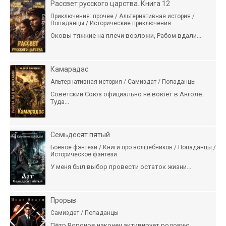
Рассвет русского царства. Книга 12
Приключения: прочее / Альтернативная история /
Попаданцы / Исторические приключения
Оковы тяжкие на плечи возложи, Рабом вдали...
Камарадас
Альтернативная история / Самиздат / Попаданцы
Советский Союз официально не воюет в Анголе.
Туда...
Семьдесят пятый
Боевое фэнтези / Книги про волшебников / Попаданцы /
Историческое фэнтези
У меня был выбор провести остаток жизни...
Прорыв
Самиздат / Попаданцы
Пётр Воронов наконец активирует родовую