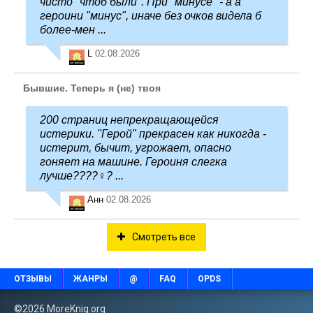
чисто "чтоб были". При "минусе" - а а
героини "минус", иначе без очков видела б
более-мен ...
L
02.08.2026
Бывшие. Теперь я (не) твоя
200 страниц непрекращающейся
истерики. "Герой" прекрасен как никогда -
истерит, бычит, угрожает, опасно
гоняет на машине. Героиня слегка
лучше????‍♀️? ...
Анн
02.08.2026
Смотреть все
ОТЗЫВЫ
ЖАНРЫ
@
FAQ
OPDS
©2026 MoreKnig.org