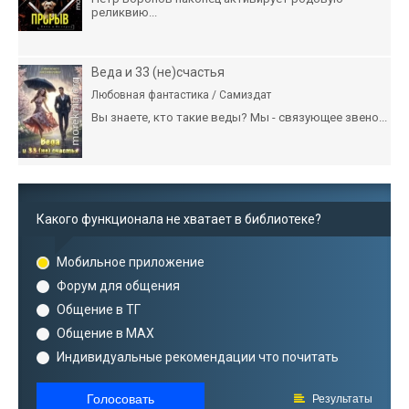
реликвию...
Веда и 33 (не)счастья
Любовная фантастика / Самиздат
Вы знаете, кто такие веды? Мы - связующее звено...
Какого функционала не хватает в библиотеке?
Мобильное приложение
Форум для общения
Общение в ТГ
Общение в MAX
Индивидуальные рекомендации что почитать
Голосовать
Результаты