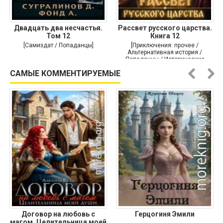
Двадцать два несчастья.
Рассвет русского царства.
Том 12
Книга 12
[Самиздат / Попаданцы]
[Приключения: прочее /
Альтернативная история /
Попаданцы / Исторические
приключения]
САМЫЕ КОММЕНТИРУЕМЫЕ
Договор на любовь с
Герцогиня Эмили
магом. Целительница моей