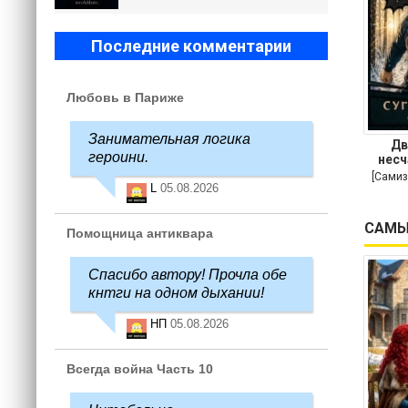
Последние комментарии
Любовь в Париже
Занимательная логика
Дв
героини.
несч
[Самиз
L
05.08.2026
САМЫ
Помощница антиквара
Спасибо автору! Прочла обе
кнтги на одном дыхании!
НП
05.08.2026
Всегда война Часть 10