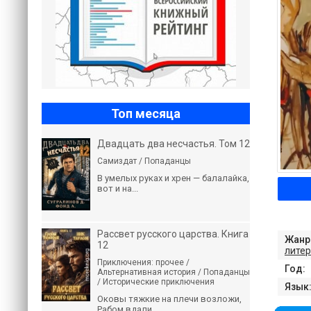
Топ месяца
Двадцать два несчастья. Том 12
Самиздат / Попаданцы
В умелых руках и хрен — балалайка,
вот и на...
Рассвет русского царства. Книга
Жанр
12
литер
Приключения: прочее /
Год:
Альтернативная история / Попаданцы
/ Исторические приключения
Язык
Оковы тяжкие на плечи возложи,
Рабом вдали...