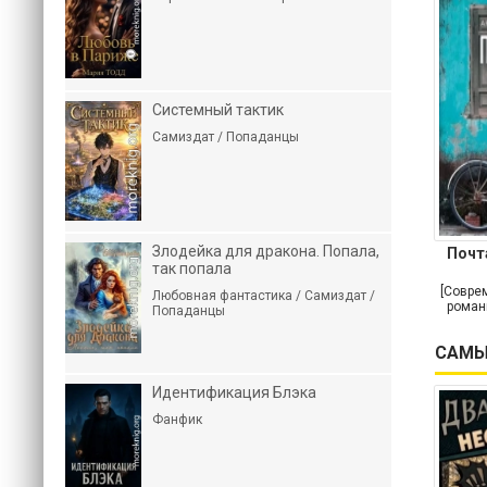
Системный тактик
Самиздат / Попаданцы
Злодейка для дракона. Попала,
Почт
так попала
[Совре
Любовная фантастика / Самиздат /
роман
Попаданцы
САМЫ
Идентификация Блэка
Фанфик