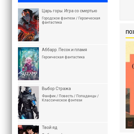
Царь горы. Игра со смертью
Городское фэнтези / Героическая
фантастика
ПО
Аббарр. Песок и пламя
Героическая фантастика
Выбор Стража
Фанфик / Повесть / Попаданцы /
Классическое фэнтези
Твой яд