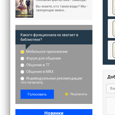
Любовная фантастика / Самиздат
Вы знаете, кто такие веды? Мы -
связующее звено...
Какого функционала не хватает в
библиотеке?
Мобильное приложение
Форум для общения
Общение в ТГ
Общение в MAX
Доб
Индивидуальные рекомендации
что почитать
Голосовать
Результаты
Новинки