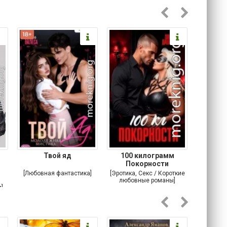
Твой яд
100 килограмм
Покорности
[Любовная фантастика]
[Эротика, Секс / Короткие
[Соврем
любовные романы]
романы /
]