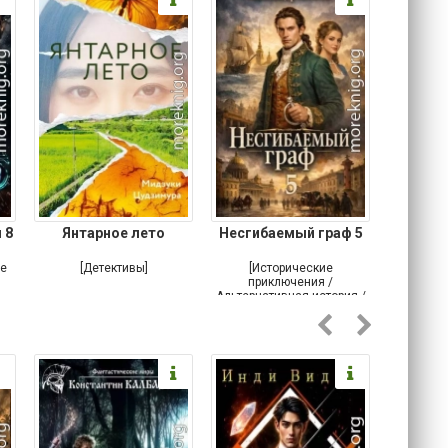
 8
Янтарное лето
Несгибаемый граф 5
Зав
Кровн
ое
[Детективы]
[Исторические
[Любовн
приключения /
Альтернативная история /
Попаданцы / Самиздат]