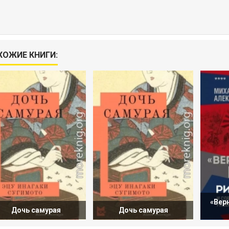
ХОЖИЕ КНИГИ:
«Вер
Дочь самурая
Дочь самурая