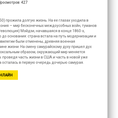
Просмотров: 427
0) прожила долгую жизнь. На ее глазах уходила в
пония — мир бесконечных междоусобных войн, туманов
Революция) Мэйдзи, начавшаяся в конце 1860-х,
 до основания: страна встала на путь модернизации и
ивилегии были отменены, древняя военная
чине жизни. На смену самурайскому духу пришел дух
доксальным образом, окружающий мир меняется
: проведя часть жизни в США и часть в новой уже
да осталась в первую очередь дочерью самурая.
ОНЛАЙН