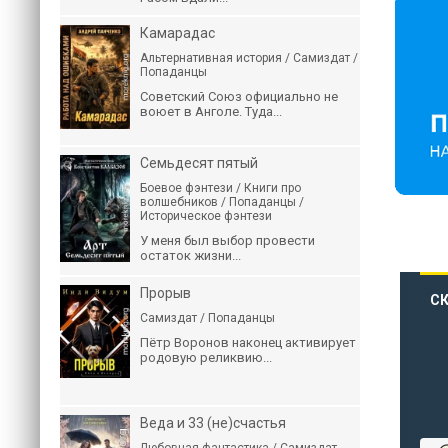
Камарадас
Альтернативная история / Самиздат /
Попаданцы
Советский Союз официально не
воюет в Анголе. Туда...
Семьдесят пятый
Боевое фэнтези / Книги про
волшебников / Попаданцы /
Историческое фэнтези
У меня был выбор провести
остаток жизни...
Прорыв
СК
Самиздат / Попаданцы
Пётр Воронов наконец активирует
родовую реликвию...
Веда и 33 (не)счастья