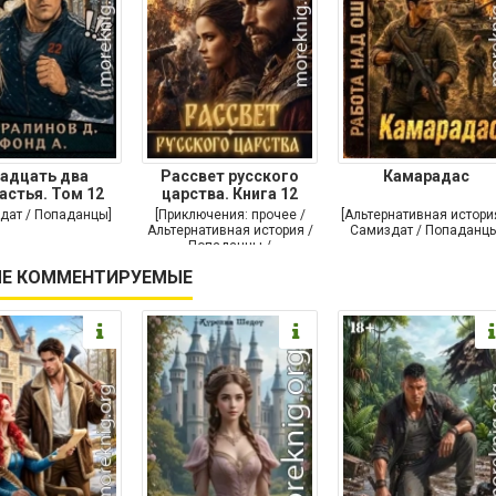
адцать два
Рассвет русского
Камарадас
астья. Том 12
царства. Книга 12
дат / Попаданцы]
[Приключения: прочее /
[Альтернативная истори
Альтернативная история /
Самиздат / Попаданцы
Попаданцы /
Исторические
Е КОММЕНТИРУЕМЫЕ
приключения]