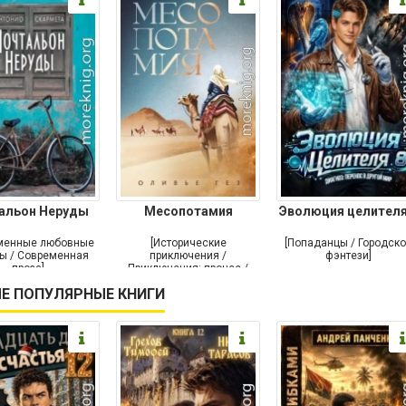
альон Неруды
Месопотамия
Эволюция целителя
менные любовные
[Исторические
[Попаданцы / Городск
ы / Современная
приключения /
фэнтези]
проза]
Приключения: прочее /
Современная проза /
Е ПОПУЛЯРНЫЕ КНИГИ
Историческая проза]