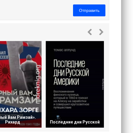
Отправить
Поваре
Сам
ный Вам Рамзай».
Рихард
Последние дни Русской