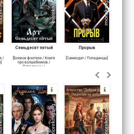
Семьдесят пятый
Прорыв
Веда и 
я /
[Боевое фэнтези / Книги
[Самиздат / Попаданцы]
[Любовн
]
про волшебников /
С
Попаданцы /
Историческое фэнтези]