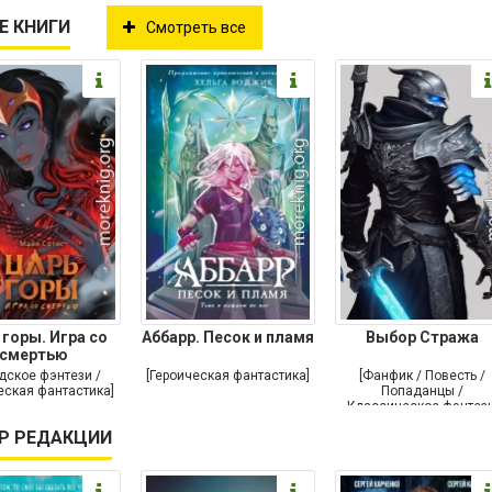
Е КНИГИ
Смотреть все
 горы. Игра со
Аббарр. Песок и пламя
Выбор Стража
смертью
дское фэнтези /
[Героическая фантастика]
[Фанфик / Повесть /
еская фантастика]
Попаданцы /
Классическое фэнтези
Р РЕДАКЦИИ