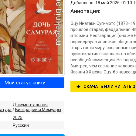
Добавлено: 18 май 2026, 01:10. 
Аннотация:
Эцу Инагаки Сугимото (1873–195
прошлое старая, феодальная Я
и поэзии. Реставрация (она же 
перевернула японское общество
открытости миру; сословные пр
аристократия оказалась на обо
всеобщей коммерции. Но, пара
быстрее, чем сознание человека
Японии XX века, Эцу-бо навсег
Мой статус книги
СКАЧАТЬ ИЛИ ЧИТАТЬ 
:
Документальная
атура
/
Биографии и Мемуары
2025
:
Русский